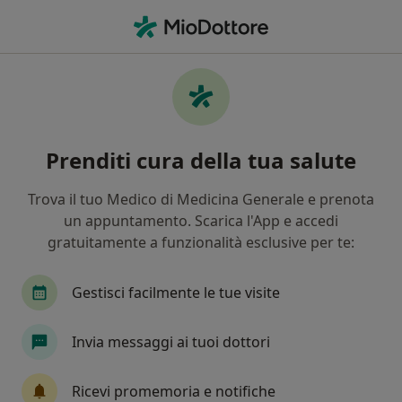
Men
Ginecologo • Busto Arsizio, VA
Filters
Assicurazione:
Fasdac
Ginecologi a Busto Arsizio con Fasdac
Prenditi cura della tua salute
In che modo ordiniamo i risultati
Trova il tuo Medico di Medicina Generale e prenota
un appuntamento. Scarica l'App e accedi
Tariffa per prestazioni private. L’importo può variare
gratuitamente a funzionalità esclusive per te:
in base alla copertura assicurativa.
Gestisci facilmente le tue visite
Invia messaggi ai tuoi dottori
Ricevi promemoria e notifiche