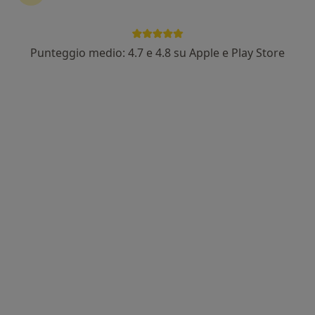
Dott. Paolo Gabriele Conserva
Punteggio medio: 4.7 e 4.8 su Apple e Play Store
·
Altro
Ginecologo, Chirurgo, Chirurgo estetico
38 recensioni
Via San Rocco, 14, Gallarate
•
Mappa
PREVIA CONFERMA TELEFONICA Dietostudio C.M.G. - Centro Medico Gallaratese S.A.S.
Visita ginecologica
Prezzo non disponibile
Questo dottore non ha ancora attivato le prenotazioni online presso questo indirizzo.
Chiedi di attivare le prenotazioni online