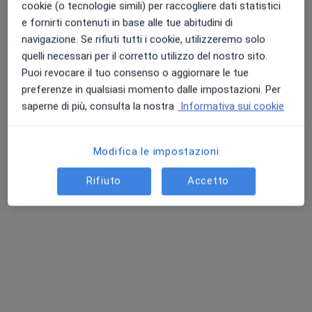
cookie (o tecnologie simili) per raccogliere dati statistici
Mostra profilo
e fornirti contenuti in base alle tue abitudini di
navigazione. Se rifiuti tutti i cookie, utilizzeremo solo
quelli necessari per il corretto utilizzo del nostro sito.
Puoi revocare il tuo consenso o aggiornare le tue
Professionisti sanitari disponibili
preferenze in qualsiasi momento dalle impostazioni. Per
Questi professionisti sanitari si trovano fuori Busto
saperne di più, consulta la nostra
Informativa sui cookie
Arsizio, VA, in aree vicine alla tua ricerca.
Modifica le impostazioni
Rifiuto
Accetto
Dr. Silvia Vigo
·
Altro
Ginecologa
4 recensioni