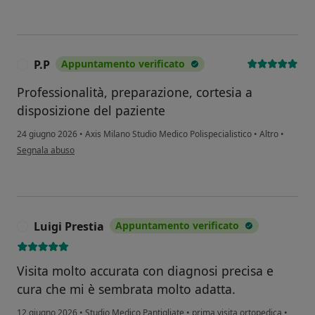
P.P
Appuntamento verificato
P
Professionalità, preparazione, cortesia a
disposizione del paziente
24 giugno 2026
•
Axis Milano Studio Medico Polispecialistico
•
Altro
•
secondo l'opinione dell'utente P.P
Segnala abuso
Luigi Prestia
Appuntamento verificato
L
Visita molto accurata con diagnosi precisa e
cura che mi è sembrata molto adatta.
12 giugno 2026
•
Studio Medico Pantigliate
•
prima visita ortopedica
•