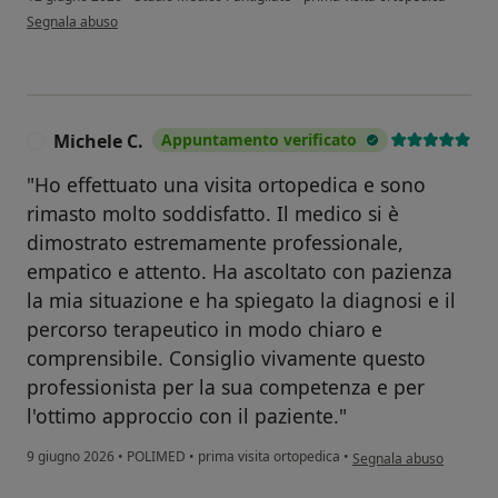
secondo l'opinione dell'utente Luigi Prestia
Segnala abuso
Michele C.
Appuntamento verificato
M
"Ho effettuato una visita ortopedica e sono
rimasto molto soddisfatto. Il medico si è
dimostrato estremamente professionale,
empatico e attento. Ha ascoltato con pazienza
la mia situazione e ha spiegato la diagnosi e il
percorso terapeutico in modo chiaro e
comprensibile. Consiglio vivamente questo
professionista per la sua competenza e per
l'ottimo approccio con il paziente."
secondo l'opinione dell
9 giugno 2026
•
POLIMED
•
prima visita ortopedica
•
Segnala abuso