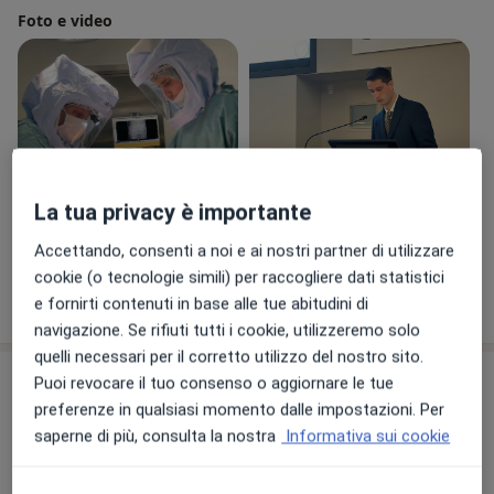
Traumatologia presso l’Università degli Studi di Milano
Foto e video
con la votazione massima di 70 cum laude.
Attualmente ricopre carica di Dirigente Medico nella
Equipe di Chirurgia Protesica e Mininvasiva di Anca e
Ginocchio presso Ospedale Humanitas di Rozzano
(Mi).
Il Dottor Giangregorio Madonna ha focalizzato il
proprio interesse sulle tecniche più innovative di
La tua privacy è importante
protesizzazione dell'anca e del ginocchio con tecniche
Visualizza galleria (3)
mini-invasive. Si è inoltre dedicato al trattamento delle
Accettando, consenti a noi e ai nostri partner di utilizzare
lesioni menisco-legamentose del ginocchio nel
cookie (o tecnologie simili) per raccogliere dati statistici
contesto dei traumi sportivi.
Mostra dettagli
e fornirti contenuti in base alle tue abitudini di
sull'esperienza
Membro delle seguenti società scientifiche: Società
navigazione. Se rifiuti tutti i cookie, utilizzeremo solo
Italiana di Ortopedia e Traumatologia (SIOT), Società
quelli necessari per il corretto utilizzo del nostro sito.
Italiana di Artroscopia, Ginocchio, Arto Superiore,
Prestazioni e prezzi
Puoi revocare il tuo consenso o aggiornare le tue
Cartilagine, Tecnologie Ortopediche (SIAGASCOT).
preferenze in qualsiasi momento dalle impostazioni. Per
Visita ortopedica
saperne di più, consulta la nostra
Informativa sui cookie
Prenota una visita
0 € - 120 €
Dettagli