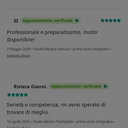
SI
Appuntamento verificato
S
Professionale e preparatissimo, molto
disponibile!
2 maggio 2026
•
Studio Medico Fortuna
•
prima visita ortopedica
•
secondo l'opinione dell'utente SI
Segnala abuso
Riviera Gianni
Appuntamento verificato
R
Serietà e competenza, nn avrei sperato di
trovare di meglio.
16 aprile 2026
•
Studio Medico Pantigliate
•
prima visita ortopedica
•
secondo l'opinione dell'utente Riviera Gianni