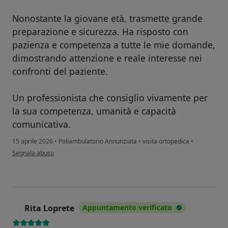
Nonostante la giovane età, trasmette grande
preparazione e sicurezza. Ha risposto con
pazienza e competenza a tutte le mie domande,
dimostrando attenzione e reale interesse nei
confronti del paziente.
Un professionista che consiglio vivamente per
la sua competenza, umanità e capacità
comunicativa.
15 aprile 2026
•
Poliambulatorio Annunziata
•
visita ortopedica
•
secondo l'opinione dell'utente Antonella C.
Segnala abuso
Rita Loprete
Appuntamento verificato
R