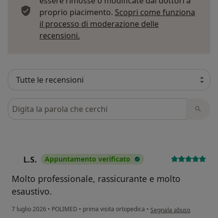
essere rimosse o modificate dai dottori a
proprio piacimento.
Scopri come funziona
il processo di moderazione delle
Per saperne di più sulle opinioni
recensioni.
Cerca nelle recensioni
L.S.
Appuntamento verificato
L
Molto professionale, rassicurante e molto
esaustivo.
secondo l'opinione dell'ut
7 luglio 2026
•
POLIMED
•
prima visita ortopedica
•
Segnala abuso