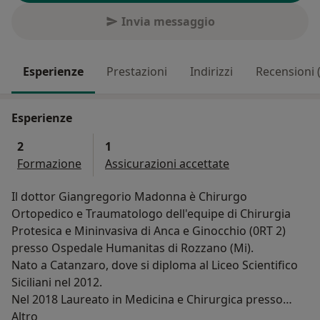
Invia messaggio
Esperienze
Prestazioni
Indirizzi
Recensioni 
Esperienze
2
1
Formazione
Assicurazioni accettate
Il dottor Giangregorio Madonna è Chirurgo
Ortopedico e Traumatologo dell'equipe di Chirurgia
Protesica e Mininvasiva di Anca e Ginocchio (0RT 2)
presso Ospedale Humanitas di Rozzano (Mi).
Nato a Catanzaro, dove si diploma al Liceo Scientifico
Siciliani nel 2012.
Nel 2018 Laureato in Medicina e Chirurgica presso
Su di me
Università di Tor Vergata di Roma con una votazione di
Altro