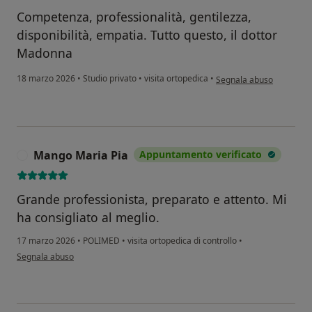
Competenza, professionalità, gentilezza,
disponibilità, empatia. Tutto questo, il dottor
Madonna
secondo l'opinione dell'u
18 marzo 2026
•
Studio privato
•
visita ortopedica
•
Segnala abuso
Mango Maria Pia
Appuntamento verificato
M
Grande professionista, preparato e attento. Mi
ha consigliato al meglio.
17 marzo 2026
•
POLIMED
•
visita ortopedica di controllo
•
secondo l'opinione dell'utente Mango Maria Pia
Segnala abuso