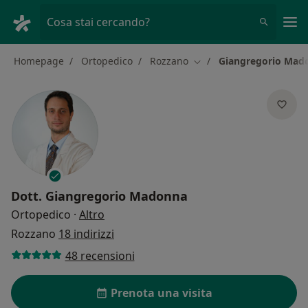
Men
Cosa stai cercando?
Homepage
Ortopedico
Rozzano
Giangregorio Mad
Cambia città
Dott.
Giangregorio Madonna
sulle specializzazioni
Ortopedico
·
Altro
Rozzano
18 indirizzi
48 recensioni
Prenota una visita