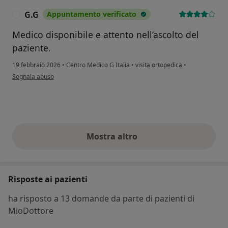
G.G
Appuntamento verificato
G
Medico disponibile e attento nell’ascolto del
paziente.
19 febbraio 2026
•
Centro Medico G Italia
•
visita ortopedica
•
secondo l'opinione dell'utente G.G
Segnala abuso
Mostra altro
opinioni di cui sopra
Risposte ai pazienti
ha risposto a 13 domande da parte di pazienti di
MioDottore