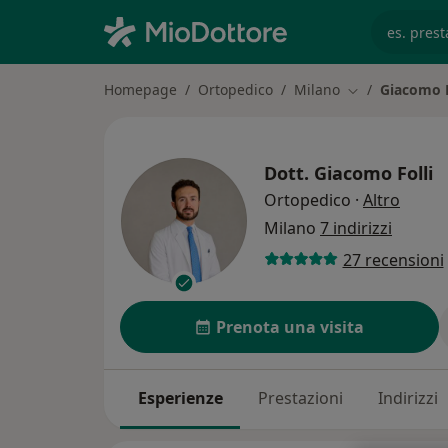
es. prest
Homepage
Ortopedico
Milano
Giacomo F
Cambia città
Dott.
Giacomo Folli
sulle 
Ortopedico
·
Altro
Milano
7 indirizzi
27 recensioni
Prenota una visita
Esperienze
Prestazioni
Indirizzi