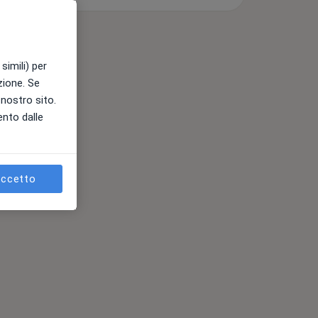
simili) per
azione. Se
l nostro sito.
ento dalle
ccetto