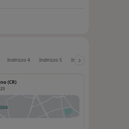
Indirizzo 4
Indirizzo 5
Indirizzo 6
Online
I
no (CR)
25
appa
 apre in una nuova scheda