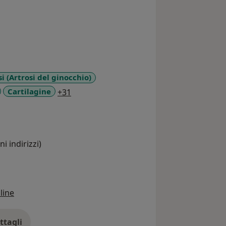
i (Artrosi del ginocchio)
a11y_sr_more_diseases
Cartilagine
+31
i indirizzi)
line
ttagli