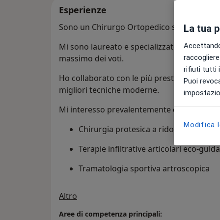
Esperienze
Sono un Chirurgo Ortopedico specializzato 
La tua 
Accettando,
Mi sono laureato e specializzato presso l'Uni
raccogliere 
massimo dei voti.
rifiuti tutt
Ho collaborato con le più prestigiose equip
Puoi revoca
migliori tecniche moderne.
impostazion
Mi interesso prevalentemente di:
Modifica 
Chirurgia protesica a ridotta invasivit
Terapie infiltrative articolari eco-gui
Tramatologia sportiva artroscopica
Su di me
Altro
Aree di competenza principali: