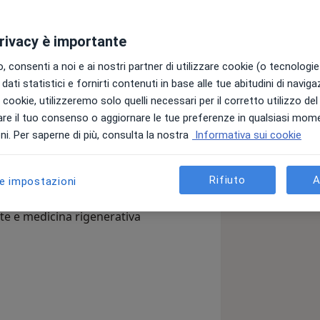
in Anca e Ginocchio.
privacy è importante
 consenti a noi e ai nostri partner di utilizzare cookie (o tecnologie 
versità degli Studi di Milano con il
dati statistici e fornirti contenuti in base alle tue abitudini di navig
i i cookie, utilizzeremo solo quelli necessari per il corretto utilizzo de
e di Milano da cui ho appreso le
re il tuo consenso o aggiornare le tue preferenze in qualsiasi mom
i. Per saperne di più, consulta la nostra
Informativa sui cookie
Rifiuto
A
le impostazioni
à ed alta personalizzazione
date e medicina rigenerativa