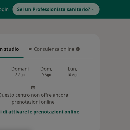
ogin
Sei un Professionista sanitario?
in studio
Consulenza online
 studio
Consulenza online
Domani
Dom,
Lun,
Mar,
Mer,
8 Ago
9 Ago
10 Ago
11 Ago
12 Ag
Questo centro non offre ancora
prenotazioni online
i di attivare le prenotazioni online