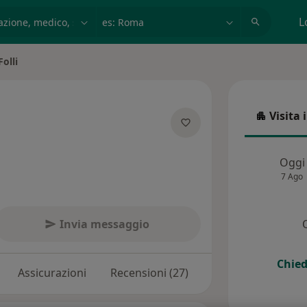
azione, medico, struttura
es: Roma
L
olli
Visita 
Visita in
specializzazioni
Oggi
7 Ago
Invia messaggio
Chied
Assicurazioni
Recensioni (27)