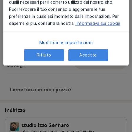
quelli necessari per il corretto utilizzo del nostro sito.
Visita cardiologica
Prenota una visita
Puoi revocare il tuo consenso o aggiornare le tue
Dettagli
preferenze in qualsiasi momento dalle impostazioni. Per
saperne di più, consulta la nostra
Informativa sui cookie
Controllo
pacemaker/defibrillatore
Prenota una visita
Dettagli
Modifica le impostazioni
Rifiuto
Accetto
Visita cardiologica di controllo
Prenota una visita
Dettagli
Come funzionano i prezzi?
Indirizzo
studio Izzo Gennaro
Via Giuseppe Fucci 15,
Pompei
80045