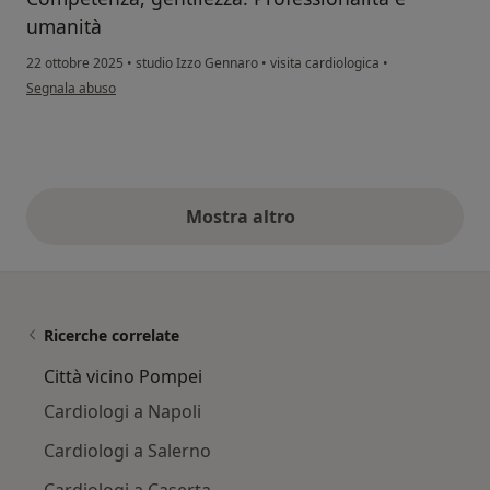
umanità
22 ottobre 2025
•
studio Izzo Gennaro
•
visita cardiologica
•
secondo l'opinione dell'utente L.F.P
Segnala abuso
Mostra altro
opinioni di cui sopra
Ricerche correlate
Città vicino Pompei
Cardiologi a Napoli
Cardiologi a Salerno
Cardiologi a Caserta