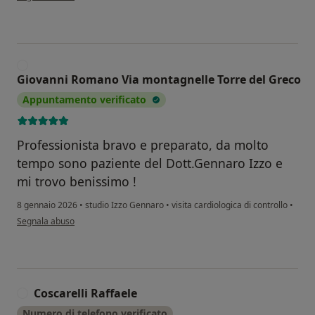
G
Giovanni Romano Via montagnelle Torre del Greco
Appuntamento verificato
Professionista bravo e preparato, da molto
tempo sono paziente del Dott.Gennaro Izzo e
mi trovo benissimo !
8 gennaio 2026
•
studio Izzo Gennaro
•
visita cardiologica di controllo
•
secondo l'opinione dell'utente Giovanni Romano Via montagnelle Torre del 
Segnala abuso
Coscarelli Raffaele
C
Numero di telefono verificato