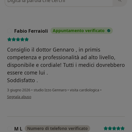
Fabio Ferraioli
Appuntamento verificato
F
Consiglio il dottor Gennaro , in primis
competenza e professionalità ad alto livello,
disponibile e cordiale! Tutti i medici dovrebbero
essere come lui .
Soddisfatto .
3 giugno 2026
•
studio Izzo Gennaro
•
visita cardiologica
•
secondo l'opinione dell'utente Fabio Ferraioli
Segnala abuso
M L
Numero di telefono verificato
M