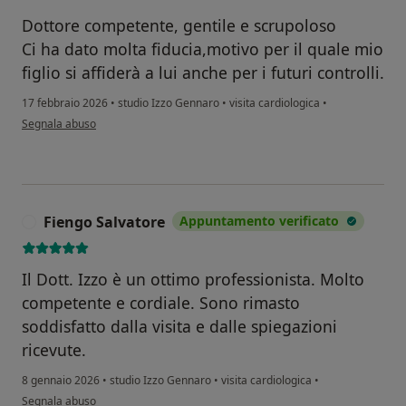
Dottore competente, gentile e scrupoloso
Ci ha dato molta fiducia,motivo per il quale mio
figlio si affiderà a lui anche per i futuri controlli.
17 febbraio 2026
•
studio Izzo Gennaro
•
visita cardiologica
•
secondo l'opinione dell'utente M L
Segnala abuso
Fiengo Salvatore
Appuntamento verificato
F
Il Dott. Izzo è un ottimo professionista. Molto
competente e cordiale. Sono rimasto
soddisfatto dalla visita e dalle spiegazioni
ricevute.
8 gennaio 2026
•
studio Izzo Gennaro
•
visita cardiologica
•
secondo l'opinione dell'utente Fiengo Salvatore
Segnala abuso