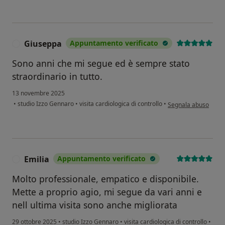
Giuseppa
Appuntamento verificato
G
Sono anni che mi segue ed è sempre stato
straordinario in tutto.
13 novembre 2025
secondo l'opinione d
•
studio Izzo Gennaro
•
visita cardiologica di controllo
•
Segnala abuso
Emilia
Appuntamento verificato
E
Molto professionale, empatico e disponibile.
Mette a proprio agio, mi segue da vari anni e
nell ultima visita sono anche migliorata
29 ottobre 2025
•
studio Izzo Gennaro
•
visita cardiologica di controllo
•