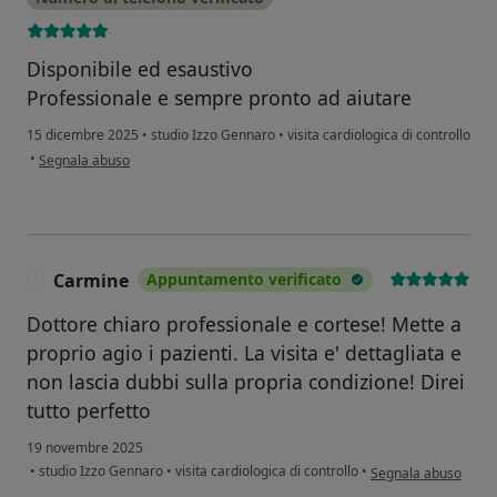
Disponibile ed esaustivo
Professionale e sempre pronto ad aiutare
15 dicembre 2025
•
studio Izzo Gennaro
•
visita cardiologica di controllo
secondo l'opinione dell'utente Coscarelli Raffaele
•
Segnala abuso
Carmine
Appuntamento verificato
C
Dottore chiaro professionale e cortese! Mette a
proprio agio i pazienti. La visita e' dettagliata e
non lascia dubbi sulla propria condizione! Direi
tutto perfetto
19 novembre 2025
secondo l'opinione d
•
studio Izzo Gennaro
•
visita cardiologica di controllo
•
Segnala abuso