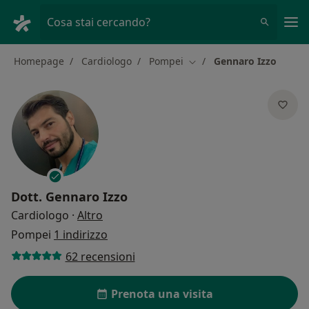
Men
Cosa stai cercando?
Homepage
Cardiologo
Pompei
Gennaro Izzo
Cambia città
Dott.
Gennaro Izzo
sulle specializzazioni
Cardiologo
·
Altro
Pompei
1 indirizzo
62 recensioni
Prenota una visita