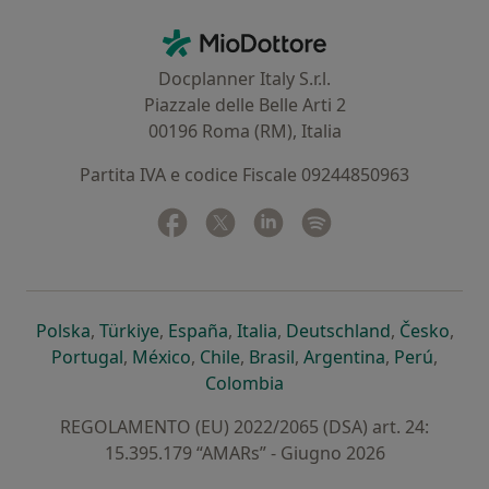
Contatti
MioDottore - Homepage
Docplanner Italy S.r.l.
Piazzale delle Belle Arti 2
00196 Roma (RM), Italia
Partita IVA e codice Fiscale 09244850963
Facebook
si apre in una nuova scheda
Twitter
si apre in una nuova scheda
Linkedin
si apre in una nuova sc
Spotify
si apre in una nuo
si apre in una nuova scheda
si apre in una nuova scheda
si apre in una nuova scheda
si apre in una nuova sche
si apre in 
si a
Polska
,
Türkiye
,
España
,
Italia
,
Deutschland
,
Česko
,
si apre in una nuova scheda
si apre in una nuova scheda
si apre in una nuova scheda
si apre in una nuova s
si apre in u
si apr
Portugal
,
México
,
Chile
,
Brasil
,
Argentina
,
Perú
,
si apre in una nuova sch
Colombia
REGOLAMENTO (EU) 2022/2065 (DSA) art. 24:
15.395.179 “AMARs” - Giugno 2026