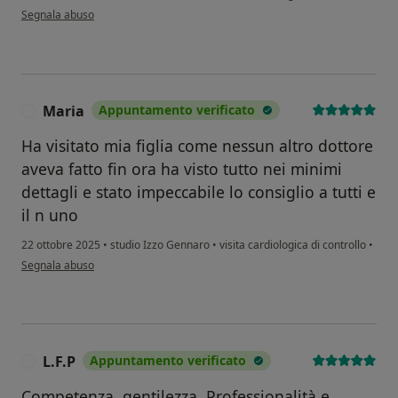
secondo l'opinione dell'utente Emilia
Segnala abuso
Maria
Appuntamento verificato
M
Ha visitato mia figlia come nessun altro dottore
aveva fatto fin ora ha visto tutto nei minimi
dettagli e stato impeccabile lo consiglio a tutti e
il n uno
22 ottobre 2025
•
studio Izzo Gennaro
•
visita cardiologica di controllo
•
secondo l'opinione dell'utente Maria
Segnala abuso
L.F.P
Appuntamento verificato
L
Competenza, gentilezza. Professionalità e