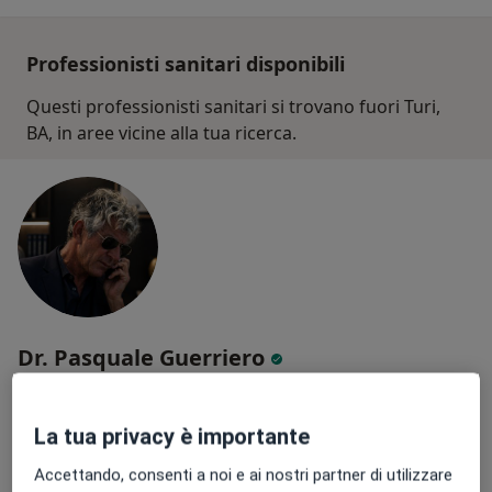
Professionisti sanitari disponibili
Questi professionisti sanitari si trovano fuori Turi,
BA, in aree vicine alla tua ricerca.
Dr. Pasquale Guerriero
Gastroenterologo, Medico di medicina generale, Nutrizionista
·
Altro
La tua privacy è importante
83 recensioni
Accettando, consenti a noi e ai nostri partner di utilizzare
Indirizzo 1
Indirizzo 2