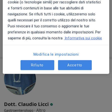
cookie (o tecnologie simili) per raccogliere dati statistici
e fornirti contenuti in base alle tue abitudini di
navigazione. Se rifiuti tutti i cookie, utilizzeremo solo
Via Giulio Petroni, 99a, Bari
•
Mappa
quelli necessari per il corretto utilizzo del nostro sito.
Studio Specialistico
Puoi revocare il tuo consenso o aggiornare le tue
Visita gastroenterologica
Prezzo non disponibile
preferenze in qualsiasi momento dalle impostazioni. Per
Questo dottore non ha ancora attivato le prenotazioni online presso questo indirizzo.
saperne di più, consulta la nostra
Informativa sui cookie
Chiedi di attivare le prenotazioni online
Modifica le impostazioni
Rifiuto
Accetto
Dott. Claudio Licci
·
Altro
Gastroenterologo