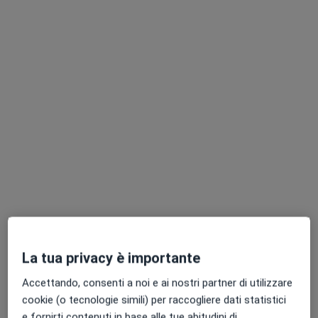
Mostra profilo
Dott. Mattia Pizzi
·
Altro
Gastroenterologo, Chirurgo generale, Proctologo
556 recensioni
Via Valtellina 11, Meda
•
Mappa
Clinica Nova Lux
La tua privacy è importante
Prima visita gastroenterologica
150 €
Accettando, consenti a noi e ai nostri partner di utilizzare
Questo dottore non ha ancora attivato le prenotazioni online presso questo indirizzo.
cookie (o tecnologie simili) per raccogliere dati statistici
e fornirti contenuti in base alle tue abitudini di