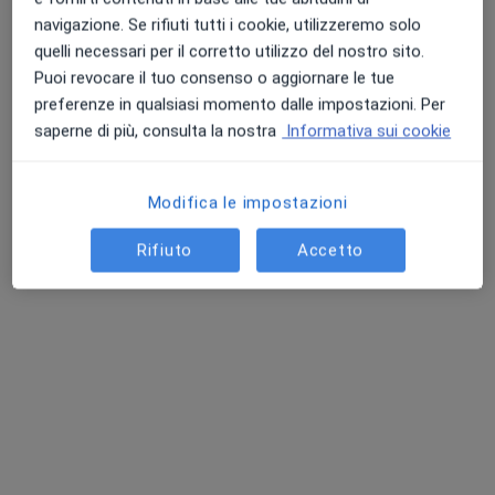
Chiedi di attivare le prenotazioni online
navigazione. Se rifiuti tutti i cookie, utilizzeremo solo
quelli necessari per il corretto utilizzo del nostro sito.
Puoi revocare il tuo consenso o aggiornare le tue
preferenze in qualsiasi momento dalle impostazioni. Per
saperne di più, consulta la nostra
Informativa sui cookie
Modifica le impostazioni
Rifiuto
Accetto
Dr. Domenico Stillittano
Gastroenterologo
11 recensioni
Via Livio Colzani 137, Seregno
•
Mappa
MEDICAL RESORT
Prima visita gastroenterologica
150 €
Questo dottore non ha ancora attivato le prenotazioni online presso questo indirizzo.