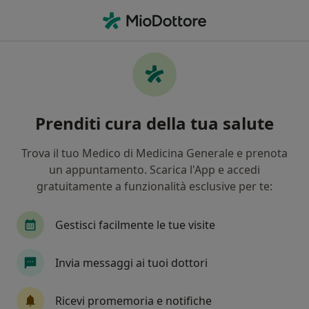
Men
Gastroenterologo • Seregno, MB
Filters
Assicurazione
Mappa
Gastroenterologi a Seregno. Prenota online
Prenditi cura della tua salute
la tua visita
In che modo ordiniamo i risultati
Trova il tuo Medico di Medicina Generale e prenota
un appuntamento. Scarica l'App e accedi
gratuitamente a funzionalità esclusive per te:
Gestisci facilmente le tue visite
Invia messaggi ai tuoi dottori
Dott.ssa Antonella Giussani
Ricevi promemoria e notifiche
·
Altro
Gastroenterologo