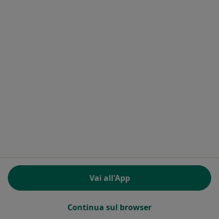
Dr. Luigi Roffi
Gastroenterologo
via mazzini 10362, Desio
•
Mappa
ospedlae desio
Questo dottore non ha ancora attivato le prenotazioni online presso questo indirizzo.
Chiedi di attivare le prenotazioni online
Ricerche correlate
Città vicino Seregno
Vai all'App
Gastroenterologi a Milano
Gastroenterologi a Bergamo
Continua sul browser