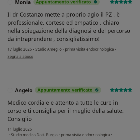
Monia
Appuntamento verificato
M
Il dr Costanzo mette a proprio agio il PZ , è
professionale, cortese ed empatico , chiaro
nella spiegazione della diagnosi e del percorso
da intraprendere , consigliatissimo!
17 luglio 2026
•
Studio Ameglio
•
prima visita endocrinologica
•
secondo l'opinione dell'utente Monia
Segnala abuso
Angelo
Appuntamento verificato
A
Medico cordiale e attento a tutte le cure in
corso e ti consiglia per il meglio della salute.
Consiglio
11 luglio 2026
•
Studio medico Dott. Burgio
•
prima visita endocrinologica
•