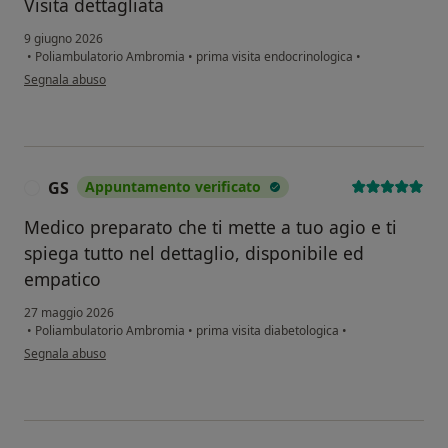
Visita dettagliata
9 giugno 2026
•
Poliambulatorio Ambromia
•
prima visita endocrinologica
•
secondo l'opinione dell'utente Mg
Segnala abuso
GS
Appuntamento verificato
G
Medico preparato che ti mette a tuo agio e ti
spiega tutto nel dettaglio, disponibile ed
empatico
27 maggio 2026
•
Poliambulatorio Ambromia
•
prima visita diabetologica
•
secondo l'opinione dell'utente GS
Segnala abuso