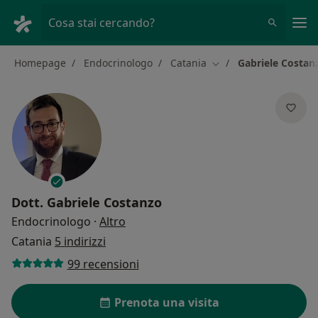
Men
Cosa stai cercando?
Homepage
Endocrinologo
Catania
Gabriele Costan
Cambia città
Dott.
Gabriele Costanzo
sulle specializzazioni
Endocrinologo
·
Altro
Catania
5 indirizzi
99 recensioni
Prenota una visita