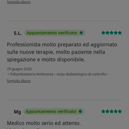
secondo l'opinione dell'utente Angelo
Segnala abuso
S.L.
Appuntamento verificato
S
Professionista molto preparato ed aggiornato
sulle nuove terapie, molto paziente nella
spiegazione e molto disponibile.
29 giugno 2026
•
Poliambulatorio Ambromia
•
visita diabetologica di controllo
•
secondo l'opinione dell'utente S.L.
Segnala abuso
Mg
Appuntamento verificato
M
Medico molto serio ed attento.