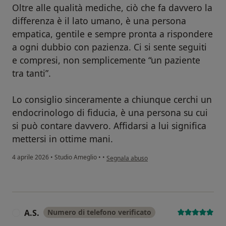
Oltre alle qualità mediche, ciò che fa davvero la
differenza è il lato umano, è una persona
empatica, gentile e sempre pronta a rispondere
a ogni dubbio con pazienza. Ci si sente seguiti
e compresi, non semplicemente “un paziente
tra tanti”.
Lo consiglio sinceramente a chiunque cerchi un
endocrinologo di fiducia, è una persona su cui
si può contare davvero. Affidarsi a lui significa
mettersi in ottime mani.
secondo l'opinione dell'utente MC
4 aprile 2026
•
Studio Ameglio
•
•
Segnala abuso
A.S.
Numero di telefono verificato
A