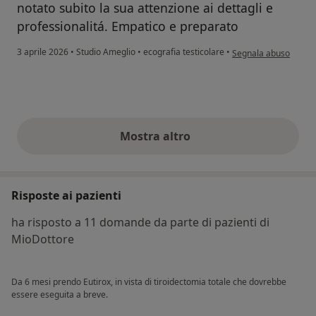
notato subito la sua attenzione ai dettagli e
professionalitá. Empatico e preparato
secondo l'opinione del
3 aprile 2026
•
Studio Ameglio
•
ecografia testicolare
•
Segnala abuso
Mostra altro
opinioni di cui sopra
Risposte ai pazienti
ha risposto a 11 domande da parte di pazienti di
MioDottore
Da 6 mesi prendo Eutirox, in vista di tiroidectomia totale che dovrebbe
essere eseguita a breve.