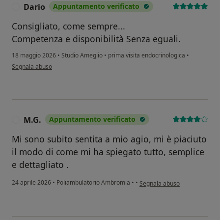
Dario
Appuntamento verificato
D
Consigliato, come sempre...
Competenza e disponibilità Senza eguali.
18 maggio 2026
•
Studio Ameglio
•
prima visita endocrinologica
•
secondo l'opinione dell'utente Dario
Segnala abuso
M.G.
Appuntamento verificato
M
Mi sono subito sentita a mio agio, mi è piaciuto
il modo di come mi ha spiegato tutto, semplice
e dettagliato .
secondo l'opinione dell'utent
24 aprile 2026
•
Poliambulatorio Ambromia
•
•
Segnala abuso