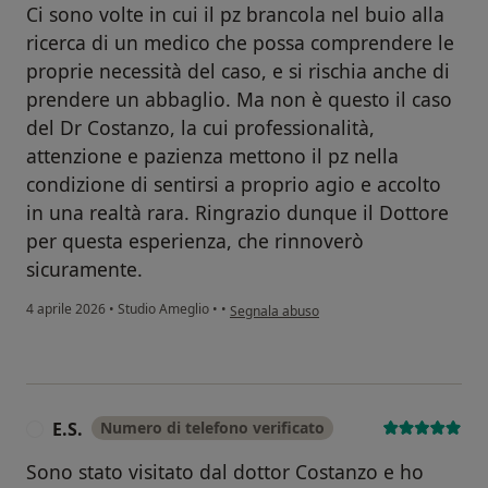
Ci sono volte in cui il pz brancola nel buio alla
ricerca di un medico che possa comprendere le
proprie necessità del caso, e si rischia anche di
prendere un abbaglio. Ma non è questo il caso
del Dr Costanzo, la cui professionalità,
attenzione e pazienza mettono il pz nella
condizione di sentirsi a proprio agio e accolto
in una realtà rara. Ringrazio dunque il Dottore
per questa esperienza, che rinnoverò
sicuramente.
secondo l'opinione dell'utente A.S.
4 aprile 2026
•
Studio Ameglio
•
•
Segnala abuso
E.S.
Numero di telefono verificato
E
Sono stato visitato dal dottor Costanzo e ho