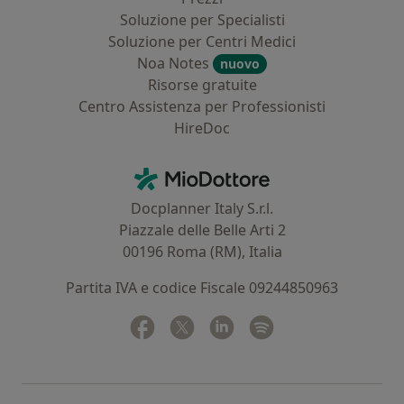
Soluzione per Specialisti
Soluzione per Centri Medici
Noa Notes
nuovo
Risorse gratuite
Centro Assistenza per Professionisti
HireDoc
Contatti
MioDottore - Homepage
Docplanner Italy S.r.l.
Piazzale delle Belle Arti 2
00196 Roma (RM), Italia
Partita IVA e codice Fiscale 09244850963
Facebook
si apre in una nuova scheda
Twitter
si apre in una nuova scheda
Linkedin
si apre in una nuova sc
Spotify
si apre in una nuo