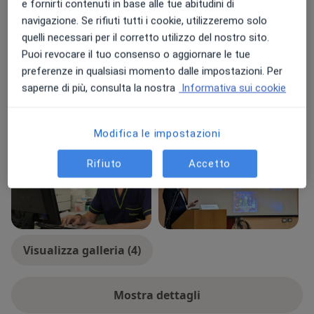
Presso questo indirizzo visito
e fornirti contenuti in base alle tue abitudini di
navigazione. Se rifiuti tutti i cookie, utilizzeremo solo
Adulti (Solo in alcuni indirizzi)
quelli necessari per il corretto utilizzo del nostro sito.
Bambini (Solo in alcuni indirizzi)
Puoi revocare il tuo consenso o aggiornare le tue
Tipologia di visite
preferenze in qualsiasi momento dalle impostazioni. Per
saperne di più, consulta la nostra
Informativa sui cookie
In studio
Visualizza gli indirizzi (4)
Foto e video
Modifica le impostazioni
Rifiuto
Accetto
Visualizza galleria (4)
Mostra dettagli
sull'esperienza