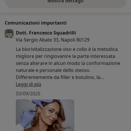
Mostra dettagli
sull'esperienza
Comunicazioni importanti
Dott. Francesco Squadrilli
Via Sergio Abate 33, Napoli 80129
La biorivitalizzazione viso e collo è la metodica
migliore per ringiovanire la parte interessata
senza alterare in alcun modo la conformazione
naturale e personale dello stesso.
Differentemente da filler e botulino, la
biorivitalizzazione vi renderà più giovani senza
Leggi di più
modifiche visibili a contorni e conformazione
03/09/2025
personale che rimarranno invariate