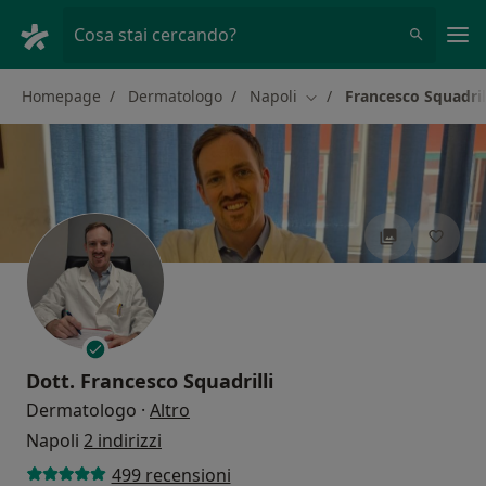
Men
Cosa stai cercando?
Homepage
Dermatologo
Napoli
Francesco Squadril
Cambia città
Dott.
Francesco Squadrilli
sulle specializzazioni
Dermatologo
·
Altro
Napoli
2 indirizzi
499 recensioni