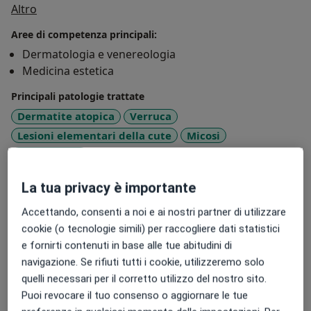
Su di me
Altro
Aree di competenza principali:
Dermatologia e venereologia
Medicina estetica
Principali patologie trattate
Dermatite atopica
Verruca
Lesioni elementari della cute
Micosi
a11y_sr_more_diseases
Onicomicosi
+55
La tua privacy è importante
Presso questo indirizzo visito
Adulti (Solo in alcuni indirizzi)
Accettando, consenti a noi e ai nostri partner di utilizzare
Bambini (Solo in alcuni indirizzi)
cookie (o tecnologie simili) per raccogliere dati statistici
e fornirti contenuti in base alle tue abitudini di
Tipologia di visite
navigazione. Se rifiuti tutti i cookie, utilizzeremo solo
In studio
Visualizza gli indirizzi (2)
quelli necessari per il corretto utilizzo del nostro sito.
Puoi revocare il tuo consenso o aggiornare le tue
Foto e video