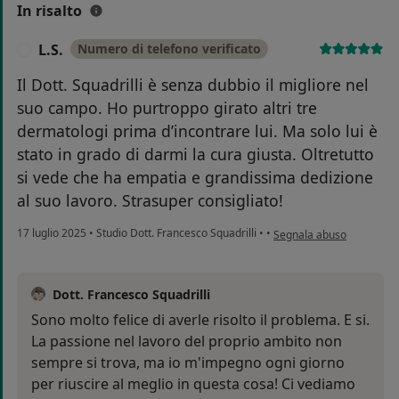
In risalto
L.S.
Numero di telefono verificato
L
Il Dott. Squadrilli è senza dubbio il migliore nel
suo campo. Ho purtroppo girato altri tre
dermatologi prima d’incontrare lui. Ma solo lui è
stato in grado di darmi la cura giusta. Oltretutto
si vede che ha empatia e grandissima dedizione
al suo lavoro. Strasuper consigliato!
secondo l'opinione dell'ut
17 luglio 2025
•
Studio Dott. Francesco Squadrilli
•
•
Segnala abuso
Dott. Francesco Squadrilli
Sono molto felice di averle risolto il problema. E si.
La passione nel lavoro del proprio ambito non
sempre si trova, ma io m'impegno ogni giorno
per riuscire al meglio in questa cosa! Ci vediamo