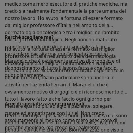
medico come mero esecutore di pratiche mediche, ma
credo sia realmente fondamentale la parte umana del
nostro lavoro. Ho avuto la fortuna di essere formato
dal miglior professore d'Italia nell'ambito della
dermatologia oncologica e tra i migliori nell'ambito
Perché scegliere me?
chirurgico dermatologico. Negli anni ho maturato
esperienze in decine di centri specializzati, in
Ho avuto la fortuna di essere formato dal miglior
particolare per citarne uno l'azienda Ferrari di
professore d'Italia nell'ambito della dermatologia
Maranello che è ovviamente motivo di orgoglio e di
oncologica e tra i migliori nell'ambito chirurgico
riconoscimento di tutto il lavoro fatto e che faccio
dermatologico. Negli anni ho maturato esperienze in
quotidianamente.
decine di centri, ma in particolare sono ancora in
attività per l'azienda Ferrari di Maranello che è
ovviamente motivo di orgoglio e di riconoscimento di
tutto il lavoro fatto e che faccio ogni giorno per
Aree di specializzazione principali
mettere quanto più ad agio il paziente, spiegare,
curare ed empatizzare con lui/lei. Non credo
Dermochirurgia: specializzazione principale a cui sono
assolutamente al medico come mero esecutore di
dedito. Rimozione nei, tumori della pelle, cisti, fibromi
pratiche mediche, ma credo sia realmente
penduli, verruche, cheratosi Biorivitalizzazione viso e