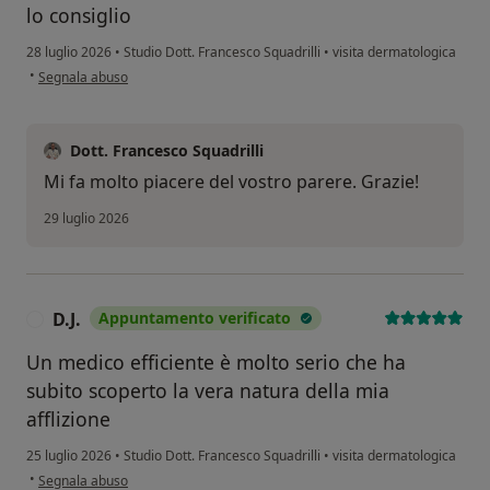
lo consiglio
28 luglio 2026
•
Studio Dott. Francesco Squadrilli
•
visita dermatologica
secondo l'opinione dell'utente Claudio Acunzo
•
Segnala abuso
Dott. Francesco Squadrilli
Mi fa molto piacere del vostro parere. Grazie!
29 luglio 2026
D.J.
Appuntamento verificato
D
Un medico efficiente è molto serio che ha
subito scoperto la vera natura della mia
afflizione
25 luglio 2026
•
Studio Dott. Francesco Squadrilli
•
visita dermatologica
secondo l'opinione dell'utente D.J.
•
Segnala abuso