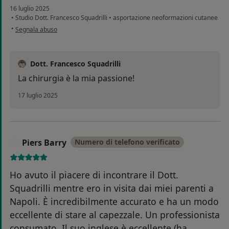
16 luglio 2025
•
Studio Dott. Francesco Squadrilli
•
asportazione neoformazioni cutanee
secondo l'opinione dell'utente Giusy
•
Segnala abuso
Dott. Francesco Squadrilli
La chirurgia è la mia passione!
17 luglio 2025
Piers Barry
Numero di telefono verificato
P
Ho avuto il piacere di incontrare il Dott.
Squadrilli mentre ero in visita dai miei parenti a
Napoli. È incredibilmente accurato e ha un modo
eccellente di stare al capezzale. Un professionista
consumato. Il suo inglese è eccellente (ha