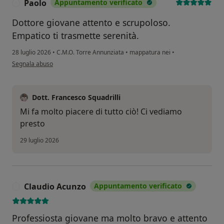
Paolo
Appuntamento verificato
P
Dottore giovane attento e scrupoloso.
Empatico ti trasmette serenità.
28 luglio 2026
•
C.M.O. Torre Annunziata
•
mappatura nei
•
secondo l'opinione dell'utente Paolo
Segnala abuso
Dott. Francesco Squadrilli
Mi fa molto piacere di tutto ciò! Ci vediamo
presto
29 luglio 2026
Claudio Acunzo
Appuntamento verificato
C
Professiosta giovane ma molto bravo e attento