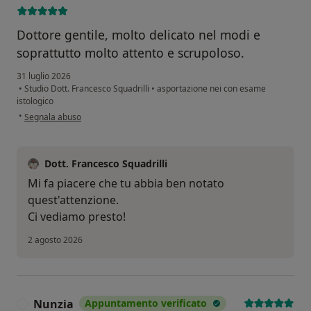
Dottore gentile, molto delicato nel modi e
soprattutto molto attento e scrupoloso.
31 luglio 2026
•
Studio Dott. Francesco Squadrilli
•
asportazione nei con esame
istologico
secondo l'opinione dell'utente Antonella Grieco
•
Segnala abuso
Dott. Francesco Squadrilli
Mi fa piacere che tu abbia ben notato
quest'attenzione.
Ci vediamo presto!
2 agosto 2026
Nunzia
Appuntamento verificato
N