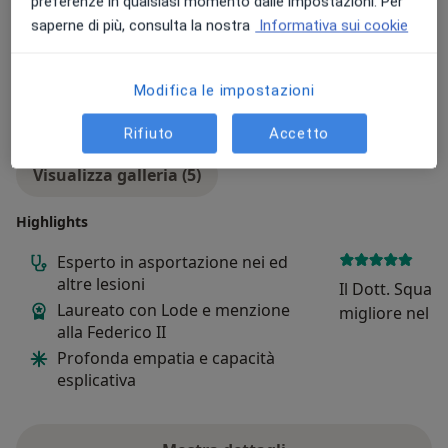
preferenze in qualsiasi momento dalle impostazioni. Per
saperne di più, consulta la nostra
Informativa sui cookie
Modifica le impostazioni
Rifiuto
Accetto
Visualizza galleria (5)
Highlights
Esperto in asportazione nei ed
altre lesioni
Il Dott. Squadr
Laureato con Lode e menzione
migliore nel 
alla Federico II
purtroppo gira
Profonda empatia e capacità
dermatologi pr
esplicativa
Ma solo lui è 
la cura giusta.