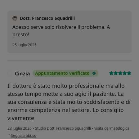
Dott. Francesco Squadrilli
Adesso serve solo risolvere il problema. A
presto!
25 luglio 2026
Cinzia
Appuntamento verificato
C
Il dottore è stato molto professionale ma allo
stesso tempo mette a suo agio il paziente. La
sua consulenza è stata molto soddisfacente e di
enorme competenza nel settore. Lo consiglio
vivamente
23 luglio 2026
•
Studio Dott. Francesco Squadrilli
•
visita dermatologica
secondo l'opinione dell'utente Cinzia
•
Segnala abuso