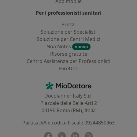
App mobile
Per i professionisti sanitari
Prezzi
Soluzione per Specialisti
Soluzione per Centri Medici
Noa Notes
nuovo
Risorse gratuite
Centro Assistenza per Professionisti
HireDoc
Contatti
MioDottore - Homepage
Docplanner Italy S.r.l.
Piazzale delle Belle Arti 2
00196 Roma (RM), Italia
Partita IVA e codice Fiscale 09244850963
Facebook
si apre in una nuova scheda
Twitter
si apre in una nuova scheda
Linkedin
si apre in una nuova sc
Spotify
si apre in una nuo