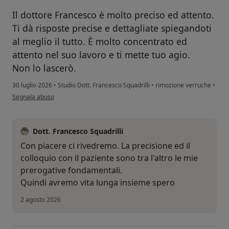
Il dottore Francesco è molto preciso ed attento.
Ti dà risposte precise e dettagliate spiegandoti
al meglio il tutto. È molto concentrato ed
attento nel suo lavoro e ti mette tuo agio.
Non lo lascerò.
30 luglio 2026
•
Studio Dott. Francesco Squadrilli
•
rimozione verruche
•
secondo l'opinione dell'utente Nunzia
Segnala abuso
Dott. Francesco Squadrilli
Con piacere ci rivedremo. La precisione ed il
colloquio con il paziente sono tra l'altro le mie
prerogative fondamentali.
Quindi avremo vita lunga insieme spero
2 agosto 2026