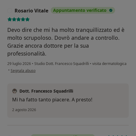
Rosario Vitale
Appuntamento verificato
R
Devo dire che mi ha molto tranquillizzato ed è
molto scrupoloso. Dovrò andare a controllo.
Grazie ancora dottore per la sua
professionalità.
29 luglio 2026
•
Studio Dott. Francesco Squadrilli
•
visita dermatologica
secondo l'opinione dell'utente Rosario Vitale
•
Segnala abuso
Dott. Francesco Squadrilli
Mi ha fatto tanto piacere. A presto!
2 agosto 2026