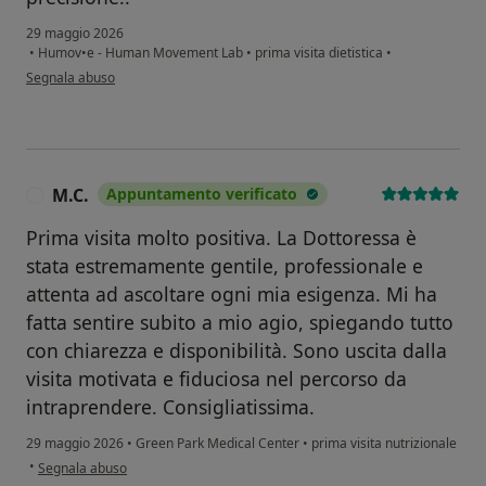
29 maggio 2026
•
Humov•e - Human Movement Lab
•
prima visita dietistica
•
secondo l'opinione dell'utente Francesca
Segnala abuso
M.C.
Appuntamento verificato
M
Prima visita molto positiva. La Dottoressa è
stata estremamente gentile, professionale e
attenta ad ascoltare ogni mia esigenza. Mi ha
fatta sentire subito a mio agio, spiegando tutto
con chiarezza e disponibilità. Sono uscita dalla
visita motivata e fiduciosa nel percorso da
intraprendere. Consigliatissima.
29 maggio 2026
•
Green Park Medical Center
•
prima visita nutrizionale
secondo l'opinione dell'utente M.C.
•
Segnala abuso