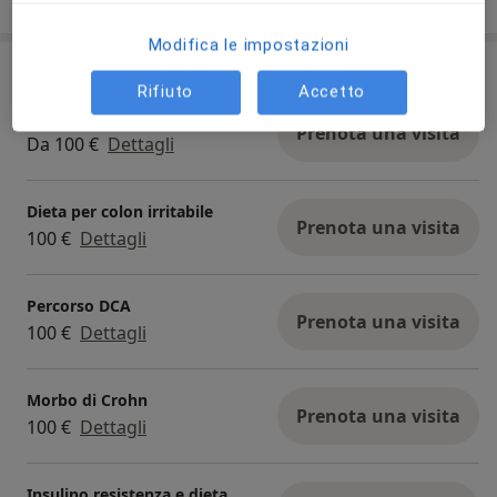
Modifica le impostazioni
Prestazioni e prezzi
Rifiuto
Accetto
Prima visita dietistica
Prenota una visita
Da 100 €
Dettagli
Dieta per colon irritabile
Prenota una visita
100 €
Dettagli
Percorso DCA
Prenota una visita
100 €
Dettagli
Morbo di Crohn
Prenota una visita
100 €
Dettagli
Insulino resistenza e dieta