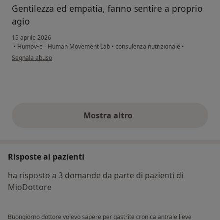
Gentilezza ed empatia, fanno sentire a proprio
agio
15 aprile 2026
•
Humov•e - Human Movement Lab
•
consulenza nutrizionale
•
secondo l'opinione dell'utente RDG
Segnala abuso
Mostra altro
opinioni di cui sopra
Risposte ai pazienti
ha risposto a 3 domande da parte di pazienti di
MioDottore
Buongiorno dottore volevo sapere per gastrite cronica antrale lieve