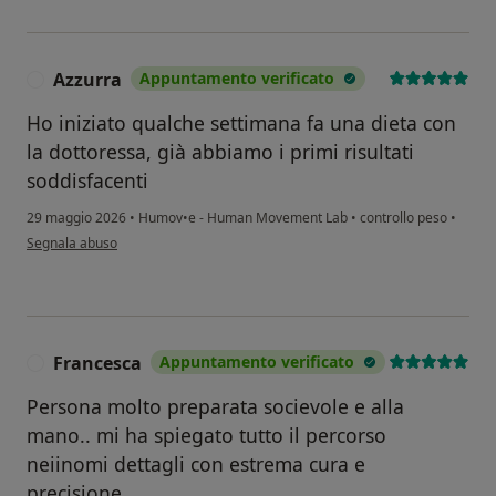
Azzurra
Appuntamento verificato
A
Ho iniziato qualche settimana fa una dieta con
la dottoressa, già abbiamo i primi risultati
soddisfacenti
29 maggio 2026
•
Humov•e - Human Movement Lab
•
controllo peso
•
secondo l'opinione dell'utente Azzurra
Segnala abuso
Francesca
Appuntamento verificato
F
Persona molto preparata socievole e alla
mano.. mi ha spiegato tutto il percorso
neiinomi dettagli con estrema cura e
precisione..