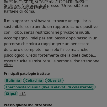
intestinali (MICI), stipsi e malattia da Reflusso
(indirizzo Nutraceutica) presso l’Università San
Gastroesofageo (MRGE).
Raffaele di Roma.
Il mio approccio si basa sul trovare un equilibrio
sostenibile, costruendo un rapporto sano e positivo
con il cibo, senza restrizioni né privazioni inutili.
Accompagno i miei pazienti passo dopo passo in un
percorso che mira a raggiungere un benessere
duraturo e completo, non solo fisico ma anche
psicologico. Credo fortemente che la dieta debba
essere cucita su misura sulla persona, rispettandone
Su di me
Altro
abitudini di vita, gusti ed esigenze specifiche.
Attraverso un approccio scientifico, personalizzato e
Principali patologie trattate
umano, il mio obiettivo è quello di aiutare ogni
Bulimia
Celiachia
Obesità
paziente a riscoprire il piacere di “mangiar sano” senza
Ipercolesterolemia (livelli elevati di colesterolo)
sentirsi costantemente a dieta.
a11y_sr_more_diseases
Stipsi
+18
Presso questo indirizzo visito