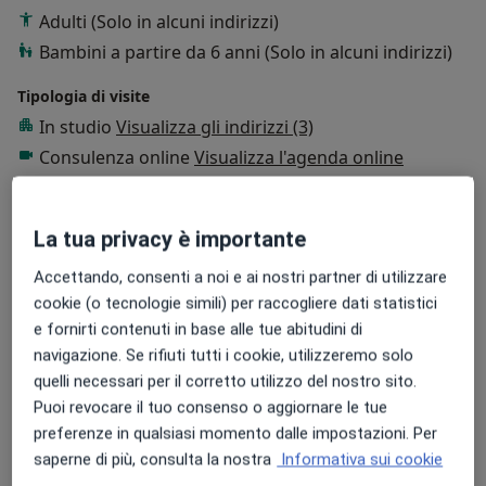
Adulti (Solo in alcuni indirizzi)
Bambini a partire da 6 anni (Solo in alcuni indirizzi)
Tipologia di visite
In studio
Visualizza gli indirizzi (3)
Consulenza online
Visualizza l'agenda online
Foto e video
La tua privacy è importante
Accettando, consenti a noi e ai nostri partner di utilizzare
cookie (o tecnologie simili) per raccogliere dati statistici
e fornirti contenuti in base alle tue abitudini di
navigazione. Se rifiuti tutti i cookie, utilizzeremo solo
quelli necessari per il corretto utilizzo del nostro sito.
Visualizza galleria (6)
Puoi revocare il tuo consenso o aggiornare le tue
preferenze in qualsiasi momento dalle impostazioni. Per
saperne di più, consulta la nostra
Informativa sui cookie
Mostra dettagli
sull'esperienza