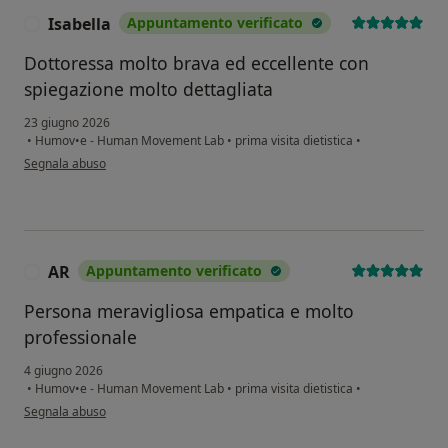
Isabella
Appuntamento verificato
I
Dottoressa molto brava ed eccellente con
spiegazione molto dettagliata
23 giugno 2026
•
Humov•e - Human Movement Lab
•
prima visita dietistica
•
secondo l'opinione dell'utente Isabella
Segnala abuso
AR
Appuntamento verificato
A
Persona meravigliosa empatica e molto
professionale
4 giugno 2026
•
Humov•e - Human Movement Lab
•
prima visita dietistica
•
secondo l'opinione dell'utente AR
Segnala abuso