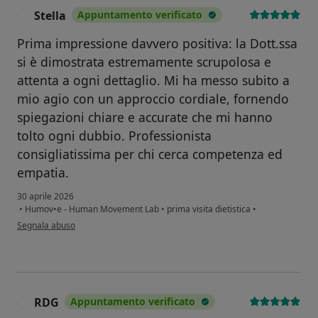
Stella
Appuntamento verificato
S
Prima impressione davvero positiva: la Dott.ssa
si è dimostrata estremamente scrupolosa e
attenta a ogni dettaglio. Mi ha messo subito a
mio agio con un approccio cordiale, fornendo
spiegazioni chiare e accurate che mi hanno
tolto ogni dubbio. Professionista
consigliatissima per chi cerca competenza ed
empatia.
30 aprile 2026
•
Humov•e - Human Movement Lab
•
prima visita dietistica
•
secondo l'opinione dell'utente Stella
Segnala abuso
RDG
Appuntamento verificato
R