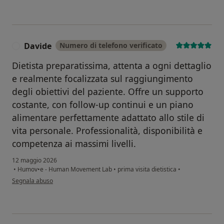
Davide
Numero di telefono verificato
D
Dietista preparatissima, attenta a ogni dettaglio
e realmente focalizzata sul raggiungimento
degli obiettivi del paziente. Offre un supporto
costante, con follow-up continui e un piano
alimentare perfettamente adattato allo stile di
vita personale. Professionalità, disponibilità e
competenza ai massimi livelli.
12 maggio 2026
•
Humov•e - Human Movement Lab
•
prima visita dietistica
•
secondo l'opinione dell'utente Davide
Segnala abuso