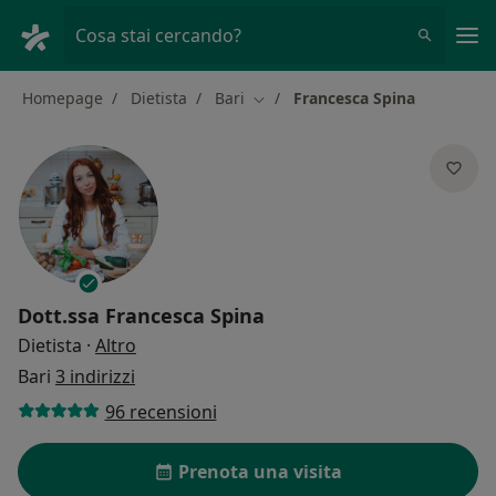
Men
Cosa stai cercando?
Homepage
Dietista
Bari
Francesca Spina
Cambia città
Dott.ssa
Francesca Spina
sulle specializzazioni
Dietista
·
Altro
Bari
3 indirizzi
96 recensioni
Prenota una visita