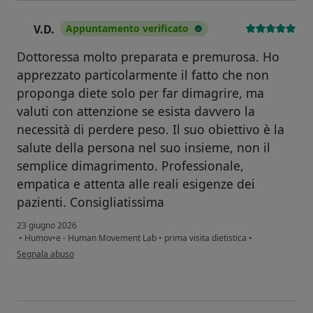
V.D.
Appuntamento verificato
V
Dottoressa molto preparata e premurosa. Ho
apprezzato particolarmente il fatto che non
proponga diete solo per far dimagrire, ma
valuti con attenzione se esista davvero la
necessità di perdere peso. Il suo obiettivo è la
salute della persona nel suo insieme, non il
semplice dimagrimento. Professionale,
empatica e attenta alle reali esigenze dei
pazienti. Consigliatissima
23 giugno 2026
•
Humov•e - Human Movement Lab
•
prima visita dietistica
•
secondo l'opinione dell'utente V.D.
Segnala abuso