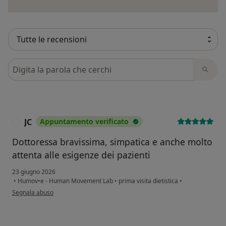
Cerca nelle recensioni
JC
Appuntamento verificato
J
Dottoressa bravissima, simpatica e anche molto
attenta alle esigenze dei pazienti
23 giugno 2026
•
Humov•e - Human Movement Lab
•
prima visita dietistica
•
secondo l'opinione dell'utente JC
Segnala abuso