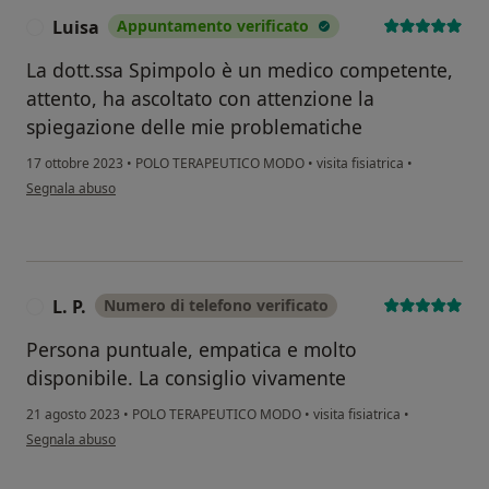
Luisa
Appuntamento verificato
L
La dott.ssa Spimpolo è un medico competente,
attento, ha ascoltato con attenzione la
spiegazione delle mie problematiche
17 ottobre 2023
•
POLO TERAPEUTICO MODO
•
visita fisiatrica
•
secondo l'opinione dell'utente Luisa
Segnala abuso
L. P.
Numero di telefono verificato
L
Persona puntuale, empatica e molto
disponibile. La consiglio vivamente
21 agosto 2023
•
POLO TERAPEUTICO MODO
•
visita fisiatrica
•
secondo l'opinione dell'utente L. P.
Segnala abuso