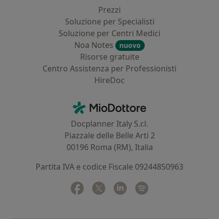
Prezzi
Soluzione per Specialisti
Soluzione per Centri Medici
Noa Notes
nuovo
Risorse gratuite
Centro Assistenza per Professionisti
HireDoc
Contatti
MioDottore - Homepage
Docplanner Italy S.r.l.
Piazzale delle Belle Arti 2
00196 Roma (RM), Italia
Partita IVA e codice Fiscale 09244850963
Facebook
si apre in una nuova scheda
Twitter
si apre in una nuova scheda
Linkedin
si apre in una nuova sc
Spotify
si apre in una nuo