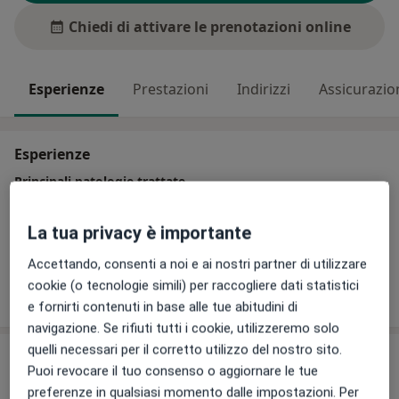
Chiedi di attivare le prenotazioni online
Esperienze
Prestazioni
Indirizzi
Assicurazio
Esperienze
Principali patologie trattate
Tendinite
Lombalgia
Cervicalgia
Artrosi
a11y_sr_more_diseases
La tua privacy è importante
Discopatia
+25
Accettando, consenti a noi e ai nostri partner di utilizzare
cookie (o tecnologie simili) per raccogliere dati statistici
Mostra dettagli
sull'esperienza
e fornirti contenuti in base alle tue abitudini di
navigazione. Se rifiuti tutti i cookie, utilizzeremo solo
quelli necessari per il corretto utilizzo del nostro sito.
Prestazioni e prezzi
Puoi revocare il tuo consenso o aggiornare le tue
Visita fisiatrica
preferenze in qualsiasi momento dalle impostazioni. Per