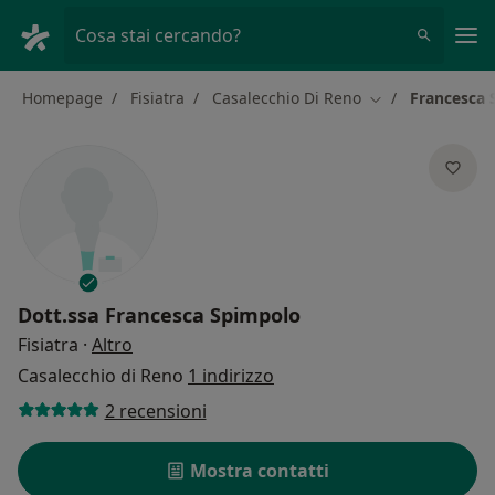
Men
Cosa stai cercando?
Homepage
Fisiatra
Casalecchio Di Reno
Francesca 
Cambia città
Dott.ssa
Francesca Spimpolo
sulle specializzazioni
Fisiatra
·
Altro
Casalecchio di Reno
1 indirizzo
2 recensioni
Mostra contatti