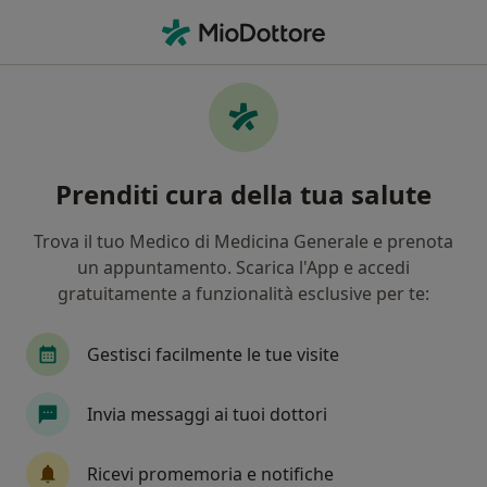
Men
Fisiatra • Castenaso, BO
Filters
Assicurazione
Mappa
Fisiatri a Castenaso. Prenota online la tua
Prenditi cura della tua salute
visita
In che modo ordiniamo i risultati
Trova il tuo Medico di Medicina Generale e prenota
un appuntamento. Scarica l'App e accedi
gratuitamente a funzionalità esclusive per te:
Gestisci facilmente le tue visite
Invia messaggi ai tuoi dottori
Dott.ssa Erica Bagolini
Ricevi promemoria e notifiche
·
Altro
Fisiatra