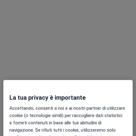
Dott. Andrea Frassineti
·
Altro
Fisiatra, Omeopata, Medico legale
266 recensioni
Esperto in Terapia del dolore
La tua privacy è importante
Spec. in Ozonoterapia trattamento Ernie discali
Accettando, consenti a noi e ai nostri partner di utilizzare
Trattamento cellulite con Ozonoterapia
cookie (o tecnologie simili) per raccogliere dati statistici
e fornirti contenuti in base alle tue abitudini di
Indirizzo
Online
navigazione. Se rifiuti tutti i cookie, utilizzeremo solo