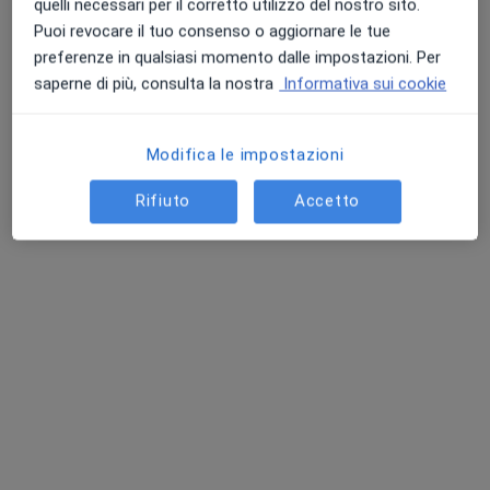
quelli necessari per il corretto utilizzo del nostro sito.
Bologna, Bologna
•
Mappa
Puoi revocare il tuo consenso o aggiornare le tue
Visite Domiciliari
preferenze in qualsiasi momento dalle impostazioni. Per
saperne di più, consulta la nostra
Informativa sui cookie
Visita fisiatrica
130 €
Questo dottore non ha ancora attivato le prenotazioni online presso questo indirizzo.
Modifica le impostazioni
Chiedi di attivare le prenotazioni online
Rifiuto
Accetto
Pagamenti online
Dott. Salvatore Andrea Failla
·
Altro
Fisiatra, Ecografista