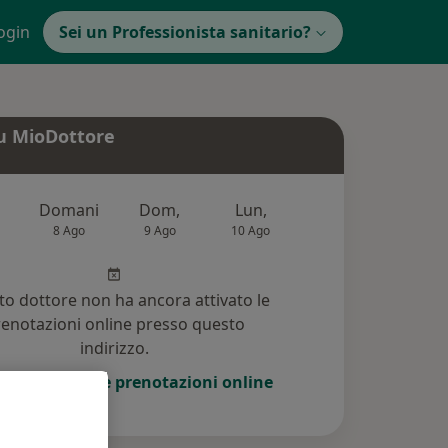
ogin
Sei un Professionista sanitario?
u MioDottore
Domani
Dom,
Lun,
Mar,
Mer
8 Ago
9 Ago
10 Ago
11 Ago
12 Ag
o dottore non ha ancora attivato le
enotazioni online presso questo
indirizzo.
i di attivare le prenotazioni online