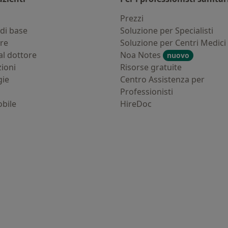
i
Prezzi
di base
Soluzione per Specialisti
ure
Soluzione per Centri Medici
al dottore
Noa Notes
nuovo
zioni
Risorse gratuite
gie
Centro Assistenza per
Professionisti
bile
HireDoc