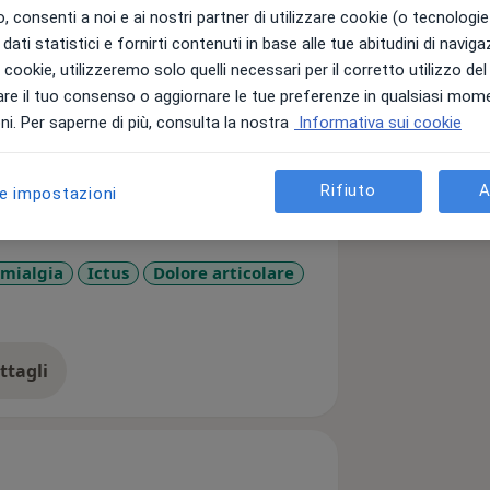
 consenti a noi e ai nostri partner di utilizzare cookie (o tecnologie 
dati statistici e fornirti contenuti in base alle tue abitudini di navig
tudi di Trieste.
i i cookie, utilizzeremo solo quelli necessari per il corretto utilizzo de
a Manuale e Miofasciale, per trattare i
re il tuo consenso o aggiornare le tue preferenze in qualsiasi mom
ciamo esperienza (dolori muscolari, ai
i. Per saperne di più, consulta la nostra
Informativa sui cookie
o-tensive) e in ambiti più peculiari
ttispecie in contesti quali le malattie
Rifiuto
A
le impostazioni
lgia) e la gestione dei disturbi
o degli esiti di labirintite, Malattia di
 deputati all'equilibrio in soggetti a
omialgia
Ictus
Dolore articolare
 il percorso di Fisioterapia prevede una
ficità del problema e gli obiettivi della
 di terapia manuale ed esercizio
ttagli
ll'esperienza
 condivisa, per cui nella mia pagina
k e Instagram) potrete trovare sempre