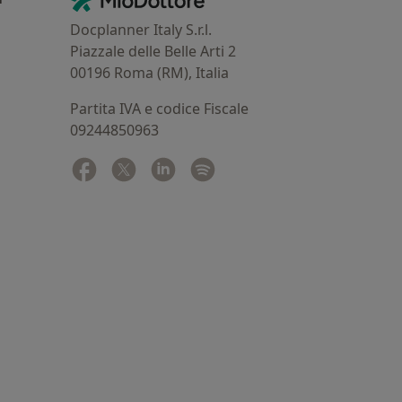
Contatti
Docplanner Italy S.r.l.
Piazzale delle Belle Arti 2
00196 Roma (RM), Italia
Partita IVA e codice Fiscale
09244850963
Facebook
si apre in una nuova scheda
Twitter
si apre in una nuova scheda
Linkedin
si apre in una nuova scheda
Spotify
si apre in una nuova sched