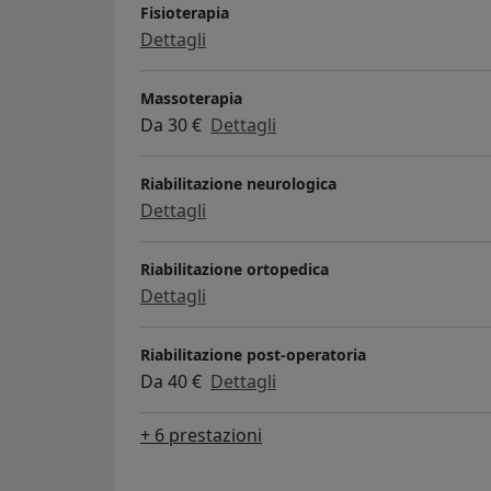
curiosità del settore, aggiornamenti su dive
Fisioterapia
la crescita personale, sia sul piano fisico che
Dettagli
Massoterapia
Da 30 €
Dettagli
Riabilitazione neurologica
Dettagli
Riabilitazione ortopedica
Dettagli
Riabilitazione post-operatoria
Da 40 €
Dettagli
+ 6 prestazioni