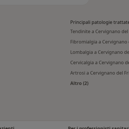
Principali patologie trattat
Tendinite a Cervignano del 
Fibromialgia a Cervignano d
Lombalgia a Cervignano del
Cervicalgia a Cervignano del
Artrosi a Cervignano del Fri
Altro (2)
vignano del Friuli
Altro nella categoria:
azienti
Per i professionisti sanitar