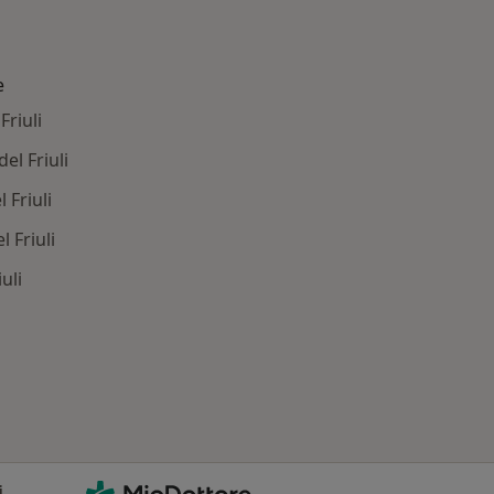
e
Friuli
el Friuli
 Friuli
 Friuli
uli
 Principali patologie trattate
MioDottore - Homepage
i