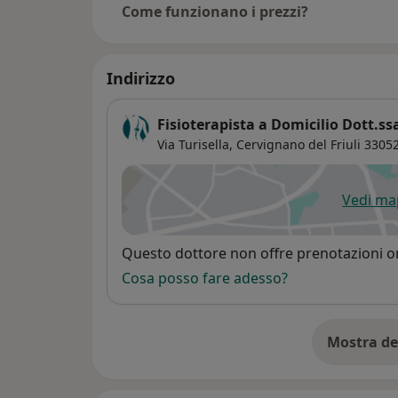
Come funzionano i prezzi?
Indirizzo
Fisioterapista a Domicilio Dott.ss
Via Turisella,
Cervignano del Friuli
3305
Vedi m
si
Disponibilità
Questo dottore non offre prenotazioni on
Cosa posso fare adesso?
Mostra de
su