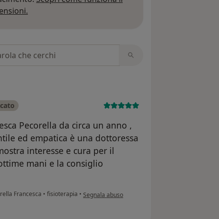
Per saperne di più sulle opinioni
ensioni.
 recensioni
icato
esca Pecorella da circa un anno ,
ntile ed empatica è una dottoressa
stra interesse e cura per il
ottime mani e la consiglio
secondo l'opinione dell'utente Valentina L.
orella Francesca
•
fisioterapia
•
Segnala abuso