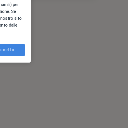
simili) per
azione. Se
l nostro sito.
ento dalle
ccetto