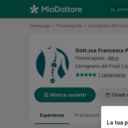
es. prest
Homepage
Fisioterapista
Cervignano Del Friul
Dott.ssa
Francesca P
sull
Fisioterapista
·
Altro
Cervignano del Friuli
1 i
1 recensione
Mostra contatti
Chiedi 
Esperienze
Prestazioni
Indirizzi
La tua 