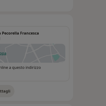
a Pecorella Francesca
2
appa
 apre in una nuova scheda
line a questo indirizzo
ttagli
ll'indirizzo