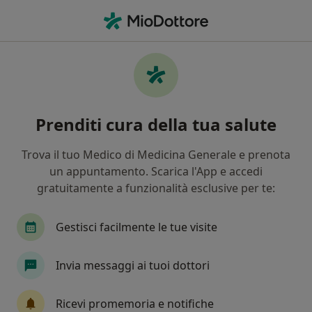
Men
Fisioterapista • Gorizia, GO
Filters
Assicurazione
Mappa
Fisioterapisti a Gorizia. Prenota online la
Prenditi cura della tua salute
tua visita
In che modo ordiniamo i risultati
Trova il tuo Medico di Medicina Generale e prenota
un appuntamento. Scarica l'App e accedi
gratuitamente a funzionalità esclusive per te:
Gestisci facilmente le tue visite
Invia messaggi ai tuoi dottori
Dott. Alex John Venturi
Ricevi promemoria e notifiche
Fisioterapista