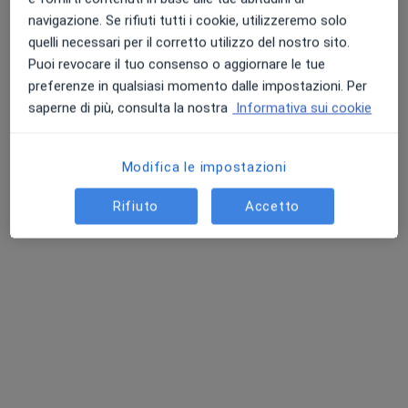
Prima Visita
110 €
navigazione. Se rifiuti tutti i cookie, utilizzeremo solo
Questo dottore non ha ancora attivato le prenotazioni online presso questo indirizzo.
quelli necessari per il corretto utilizzo del nostro sito.
Puoi revocare il tuo consenso o aggiornare le tue
Chiedi di attivare le prenotazioni online
preferenze in qualsiasi momento dalle impostazioni. Per
saperne di più, consulta la nostra
Informativa sui cookie
Modifica le impostazioni
Rifiuto
Accetto
Dott. Francis Twumasi
·
Altro
Fisioterapista, Chinesiologo
54 recensioni
Viale Leonardo Da Vinci 103, Udine
•
Mappa
Studio privato