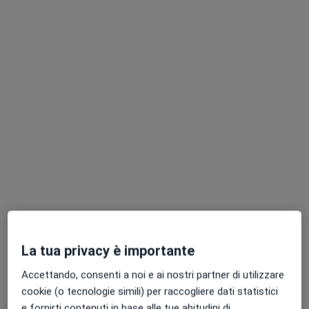
Chiedi di attivare le prenotazioni online
Dott. Dionigi De Marchi
·
Altro
Fisioterapista, Osteopata
224 recensioni
Indirizzo
Online
La tua privacy è importante
Accettando, consenti a noi e ai nostri partner di utilizzare
Via del Cotonificio, 129b, Udine
•
Mappa
cookie (o tecnologie simili) per raccogliere dati statistici
Osteoplus
e fornirti contenuti in base alle tue abitudini di