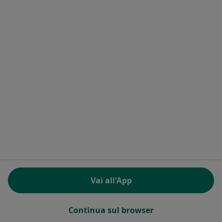
Dr. Gary Barbaro
Fisioterapista, Agopuntore, Chiropratico
Via Carnia, 1, Gorizia
•
Mappa
Studio Medico
Questo dottore non ha ancora attivato le prenotazioni online presso questo indirizzo.
Chiedi di attivare le prenotazioni online
Vai all'App
Centro Medico Goriziano Srl
Continua sul browser
Centro Medico