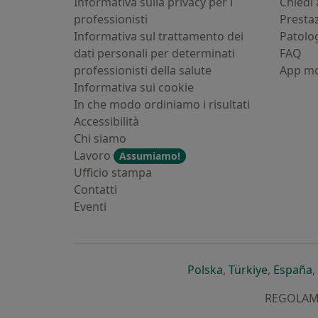
Informativa sulla privacy per i
Chiedi 
professionisti
Presta
Informativa sul trattamento dei
Patolo
dati personali per determinati
FAQ
professionisti della salute
App mo
Informativa sui cookie
In che modo ordiniamo i risultati
Accessibilità
Chi siamo
Lavoro
Assumiamo!
Ufficio stampa
Contatti
Eventi
si apre in una nu
si apre i
s
Polska
,
Türkiye
,
España
,
REGOLAMEN