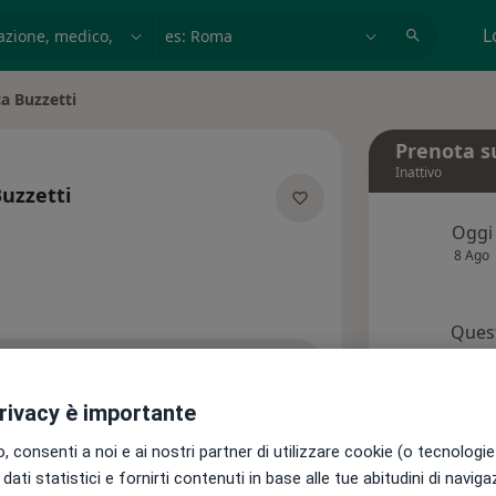
azione, medico, struttura
es: Roma
L
a Buzzetti
Prenota s
Inattivo
uzzetti
pecializzazioni
Oggi
8 Ago
Quest
pr
di attivare le prenotazioni online
privacy è importante
Chied
i
Recensioni (2)
 consenti a noi e ai nostri partner di utilizzare cookie (o tecnologie 
dati statistici e fornirti contenuti in base alle tue abitudini di navig