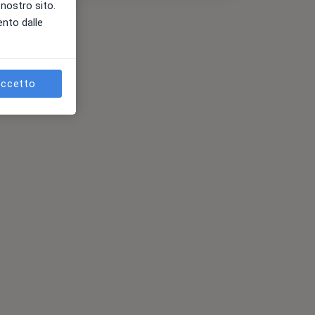
l nostro sito.
ento dalle
ccetto