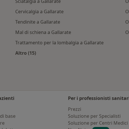
Sciatalgia a Gallarate
O
Cervicalgia a Gallarate
O
Tendinite a Gallarate
O
Mal di schiena a Gallarate
O
Trattamento per la lombalgia a Gallarate
Altro (15)
llarate
Altro nella categoria: Principali patologie tra
azienti
Per i professionisti sanitar
i
Prezzi
di base
Soluzione per Specialisti
ure
Soluzione per Centri Medici