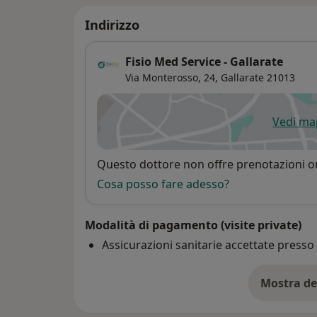
Indirizzo
Fisio Med Service - Gallarate
Via Monterosso, 24,
Gallarate
21013
Vedi m
si
Disponibilità
Questo dottore non offre prenotazioni on
Cosa posso fare adesso?
Modalità di pagamento (visite private)
Assicurazioni sanitarie accettate press
Mostra de
su