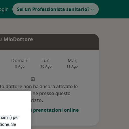
ogin
Sei un Professionista sanitario?
u MioDottore
Domani
Lun,
Mar,
Mer,
Gio,
9 Ago
10 Ago
11 Ago
12 Ago
13 Ag
o dottore non ha ancora attivato le
enotazioni online presso questo
indirizzo.
i di attivare le prenotazioni online
simili) per
azione. Se