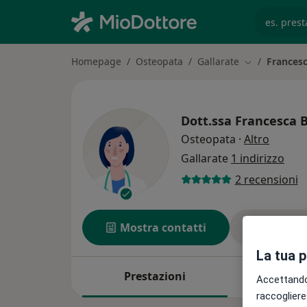
es. prest
Homepage
Osteopata
Gallarate
Francesc
Cambia città
Dott.ssa
Francesca B
sulle s
Osteopata
·
Altro
Gallarate
1 indirizzo
2 recensioni
Mostra contatti
Chiedi 
La tua 
Prestazioni
Indirizz
Accettando,
raccogliere 