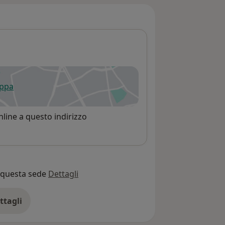
appa
 apre in una nuova scheda
line a questo indirizzo
o questa sede
Dettagli
ttagli
ll'indirizzo