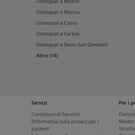
Osteopati a Milano
Osteopati a Monza
Osteopati a Como
Osteopati a Varese
Osteopati a Sesto San Giovanni
Altro (14)
Altro nella categoria: Città vicino Ga
Servizi
Per i p
Condizioni di Servizio
Dottor
Informativa sulla privacy per i
Medici 
pazienti
Strutt