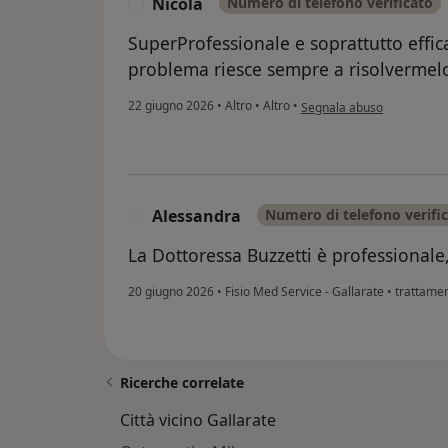
Nicola
Numero di telefono verificato
N
SuperProfessionale e soprattutto effic
problema riesce sempre a risolvermel
secondo l'opinione dell'ut
22 giugno 2026
•
Altro
•
Altro
•
Segnala abuso
Alessandra
Numero di telefono verifi
A
La Dottoressa Buzzetti è professionale,
20 giugno 2026
•
Fisio Med Service - Gallarate
•
trattamen
Ricerche correlate
Città vicino Gallarate