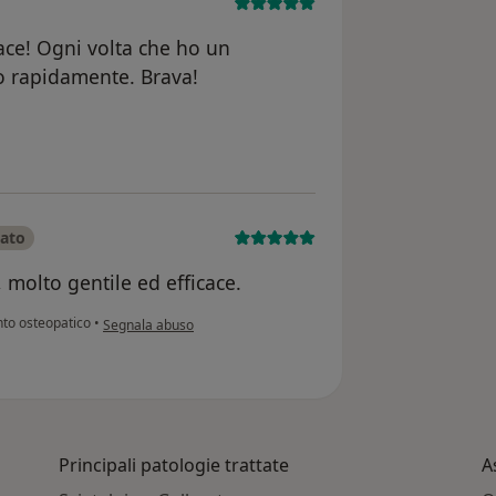
ace! Ogni volta che ho un
o rapidamente. Brava!
ente Nicola
cato
 molto gentile ed efficace.
secondo l'opinione dell'utente Alessandra
to osteopatico
•
Segnala abuso
Principali patologie trattate
A