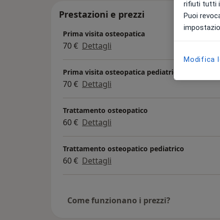
rifiuti tutt
Prestazioni e prezzi
Puoi revoca
impostazion
Prima visita osteopatica
70 €
Dettagli
Modifica 
Prima visita osteopatica pediatrica
70 €
Dettagli
Trattamento osteopatico
60 €
Dettagli
Trattamento osteopatico pediatrico
60 €
Dettagli
Come funzionano i prezzi?