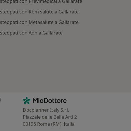
steopati con Previmedical a Gallarate
steopati con Rbm salute a Gallarate
steopati con Metasalute a Gallarate
steopati con Aon a Gallarate
ttate
Contatti
MioDottore - Homepage
i
Docplanner Italy S.r.l.
Piazzale delle Belle Arti 2
00196 Roma (RM), Italia