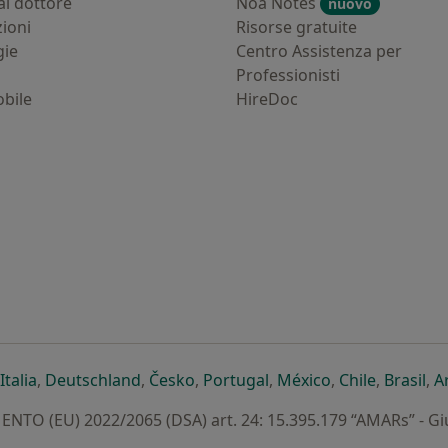
al dottore
Noa Notes
nuovo
zioni
Risorse gratuite
gie
Centro Assistenza per
Professionisti
bile
HireDoc
ova scheda
n una nuova scheda
i apre in una nuova scheda
si apre in una nuova scheda
si apre in una nuova scheda
si apre in una nuova scheda
si apre in una nuova sc
si apre in una 
si apre i
si 
Italia
,
Deutschland
,
Česko
,
Portugal
,
México
,
Chile
,
Brasil
,
A
TO (EU) 2022/2065 (DSA) art. 24: 15.395.179 “AMARs” - G