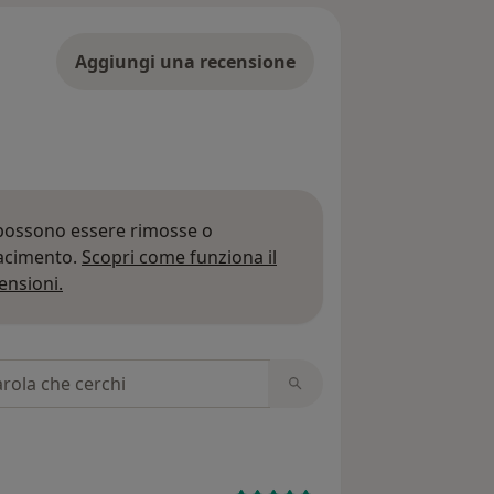
Aggiungi una recensione
 possono essere rimosse o
iacimento.
Scopri come funziona il
Per saperne di più sulle opinioni
ensioni.
 recensioni