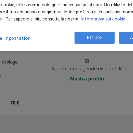
i i cookie, utilizzeremo solo quelli necessari per il corretto utilizzo de
re il tuo consenso o aggiornare le tue preferenze in qualsiasi mom
70 €
i. Per saperne di più, consulta la nostra
Informativa sui cookie
Rifiuto
A
le impostazioni
-
Oggi
Domani
Dom,
Lun,
7 Ago
8 Ago
9 Ago
10 Ago
, Urologo
Non ci sono agende disponibili!
ni
Mostra profilo
70 €