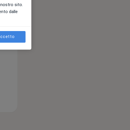
l nostro sito.
ento dalle
ccetto
Mar,
Mer,
Gio,
11 Ago
12 Ago
13 Ago