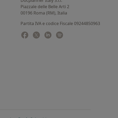
Docplanner Italy S.r.l.
Piazzale delle Belle Arti 2
00196 Roma (RM), Italia
Partita IVA e codice Fiscale 09244850963
Facebook
si apre in una nuova scheda
Twitter
si apre in una nuova scheda
Linkedin
si apre in una nuova scheda
Spotify
si apre in una nuova sched