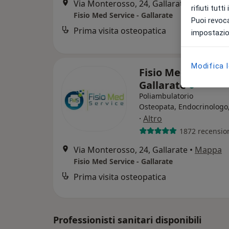
Via Monterosso, 24, Gallarate
•
Mappa
rifiuti tutt
Fisio Med Service - Gallarate
Puoi revoca
Prima visita osteopatica
impostazion
Modifica 
Fisio Med Service 
Gallarate
Poliambulatorio
Osteopata, Endocrinologo
·
Altro
1872 recensio
Via Monterosso, 24, Gallarate
•
Mappa
Fisio Med Service - Gallarate
Prima visita osteopatica
Professionisti sanitari disponibili