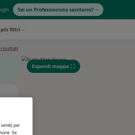
ogin
Sei un Professionista sanitario?
più filtri
isultati
Espandi mappa
Mar,
Mer,
Gio,
11 Ago
12 Ago
13 Ago
simili) per
e
azione. Se