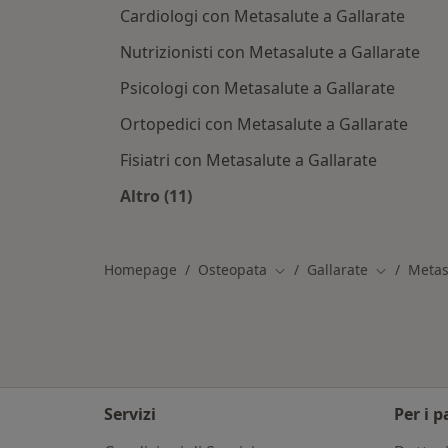
Cardiologi con Metasalute a Gallarate
Nutrizionisti con Metasalute a Gallarate
Psicologi con Metasalute a Gallarate
Ortopedici con Metasalute a Gallarate
Fisiatri con Metasalute a Gallarate
Altro (11)
Altro nella categoria: Altri specialis
Homepage
Osteopata
Gallarate
Metas
Cambia città
Cambia cit
Servizi
Per i p