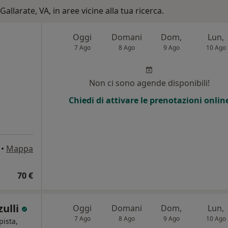
allarate, VA, in aree vicine alla tua ricerca.
Oggi
Domani
Dom,
Lun,
7 Ago
8 Ago
9 Ago
10 Ago
Non ci sono agende disponibili!
Chiedi di attivare le prenotazioni onlin
•
Mappa
70 €
zulli
Oggi
Domani
Dom,
Lun,
7 Ago
8 Ago
9 Ago
10 Ago
pista,