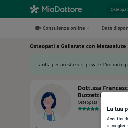
es. prest
Consulenza online
Date dispon
Osteopati a Gallarate con Metasalute
Tariffa per prestazioni private. L’importo 
Dott.ssa Frances
Buzzetti
Osteopata
La tua 
2 recensioni
Accettando,
raccogliere 