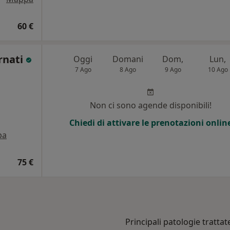
60 €
rnati
Oggi
Domani
Dom,
Lun,
7 Ago
8 Ago
9 Ago
10 Ago
Non ci sono agende disponibili!
Chiedi di attivare le prenotazioni onlin
pa
75 €
Principali patologie trattat