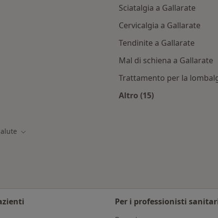
Sciatalgia a Gallarate
Cervicalgia a Gallarate
Tendinite a Gallarate
Mal di schiena a Gallarate
Trattamento per la lombalg
Altro (15)
ti con Metasalute
Altro nella categoria:
alute
tà
Cambia città
azienti
Per i professionisti sanitar