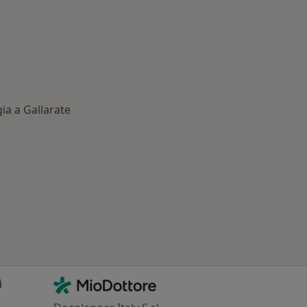
ia a Gallarate
 Principali patologie trattate
Contatti
MioDottore - Homepage
i