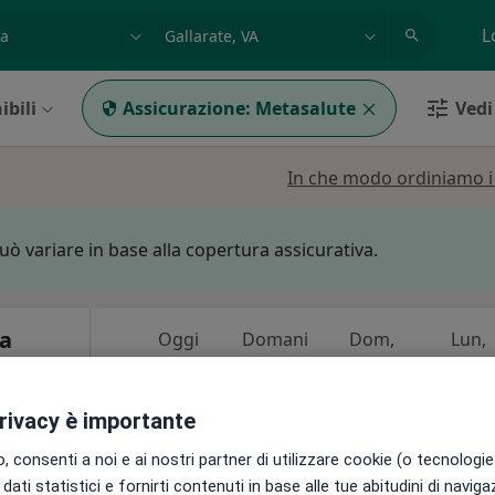
azione, medico, struttura
es: Roma
L
ibili
Assicurazione:
Metasalute
Vedi 
In che modo ordiniamo i r
può variare in base alla copertura assicurativa.
ca
Oggi
Domani
Dom,
Lun,
7 Ago
8 Ago
9 Ago
10 Ago
privacy è importante
Non ci sono agende disponibili!
 consenti a noi e ai nostri partner di utilizzare cookie (o tecnologie 
Chiedi di attivare le prenotazioni onlin
dati statistici e fornirti contenuti in base alle tue abitudini di navig