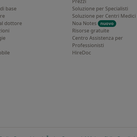
i
Prezzi
di base
Soluzione per Specialisti
ure
Soluzione per Centri Medici
al dottore
Noa Notes
nuovo
zioni
Risorse gratuite
gie
Centro Assistenza per
Professionisti
bile
HireDoc