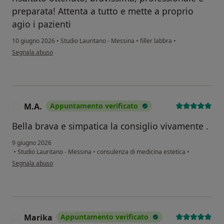
preparata! Attenta a tutto e mette a proprio
agio i pazienti
10 giugno 2026
•
Studio Lauritano - Messina
•
filler labbra
•
secondo l'opinione dell'utente M.B.
Segnala abuso
M.A.
Appuntamento verificato
M
Bella brava e simpatica la consiglio vivamente .
9 giugno 2026
•
Studio Lauritano - Messina
•
consulenza di medicina estetica
•
secondo l'opinione dell'utente M.A.
Segnala abuso
Marika
Appuntamento verificato
M