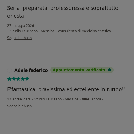
Seria ,preparata, professoressa e soprattutto
onesta
27 maggio 2026
•
Studio Lauritano - Messina
•
consulenza di medicina estetica
•
secondo l'opinione dell'utente Marika
Segnala abuso
Adele federico
Appuntamento verificato
A
E'fantastica, bravissima ed eccellente in tuttoo!!
17 aprile 2026
•
Studio Lauritano - Messina
•
filler labbra
•
secondo l'opinione dell'utente Adele federico
Segnala abuso