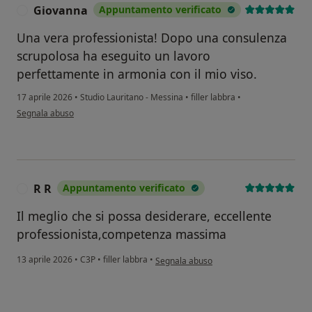
Giovanna
Appuntamento verificato
G
Una vera professionista! Dopo una consulenza
scrupolosa ha eseguito un lavoro
perfettamente in armonia con il mio viso.
17 aprile 2026
•
Studio Lauritano - Messina
•
filler labbra
•
secondo l'opinione dell'utente Giovanna
Segnala abuso
R R
Appuntamento verificato
R
Il meglio che si possa desiderare, eccellente
professionista,competenza massima
secondo l'opinione dell'utente R R
13 aprile 2026
•
C3P
•
filler labbra
•
Segnala abuso