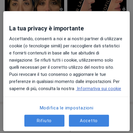
La tua privacy è importante
Visualizza galleria (50)
Accettando, consenti a noi e ai nostri partner di utilizzare
cookie (o tecnologie simili) per raccogliere dati statistici
e fornirti contenuti in base alle tue abitudini di
navigazione. Se rifiuti tutti i cookie, utilizzeremo solo
Pagamento online accettato
quelli necessari per il corretto utilizzo del nostro sito.
Risparmia tempo prima della visita.
Puoi revocare il tuo consenso o aggiornare le tue
preferenze in qualsiasi momento dalle impostazioni. Per
saperne di più, consulta la nostra
Informativa sui cookie
Mostra dettagli
sull'esperienza
Modifica le impostazioni
Comunicazioni importanti
Rifiuto
Accetto
Dott.ssa Floriana Lauritano
Via Giosuè Carducci 142, Portoferraio 57037