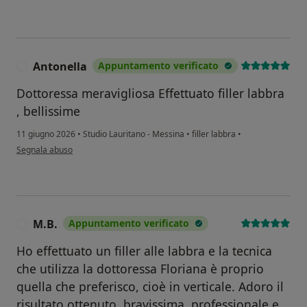
Antonella
Appuntamento verificato
A
Dottoressa meravigliosa Effettuato filler labbra
, bellissime
11 giugno 2026
•
Studio Lauritano - Messina
•
filler labbra
•
secondo l'opinione dell'utente Antonella
Segnala abuso
M.B.
Appuntamento verificato
M
Ho effettuato un filler alle labbra e la tecnica
che utilizza la dottoressa Floriana è proprio
quella che preferisco, cioè in verticale. Adoro il
risultato ottenuto, bravissima, professionale e