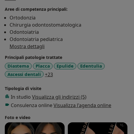
Oltre la laurea vanta sul suo curriculum un
Aree di competenza principali:
Dottorato di ricerca in biotecnologie mediche e
Ortodonzia
chirurgiche;
Chirurgia odontostomatologica
Master di II livello in medicina estetica del volto e
Odontoiatria
metodologie antiaging;
Odontoiatria pediatrica
e svariate pubblicazioni in letteratura scientifica come
Mostra dettagli
attività di ricerca.
La dottoressa porta avanti il suo percorso lavorativo in
Principali patologie trattate
maniera continuativa come Libera professionista
Diastema
Placca
Epulide
Edentulia
presso le sedi lavorative di Courmayeur, Milano, Isola
a11y_sr_more_diseases
Ascessi dentali
+23
d’Elba, Catania e Messina e all'estero Mykonos e Dubai.
Tipologia di visite
In studio
Visualizza gli indirizzi (5)
Consulenza online
Visualizza l'agenda online
Foto e video