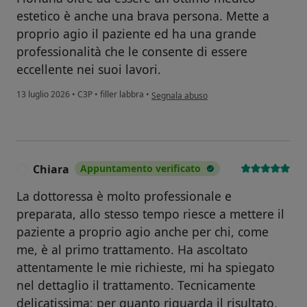
estetico è anche una brava persona. Mette a
proprio agio il paziente ed ha una grande
professionalità che le consente di essere
eccellente nei suoi lavori.
secondo l'opinione dell'utente V.L.S
13 luglio 2026
•
C3P
•
filler labbra
•
Segnala abuso
Chiara
Appuntamento verificato
C
La dottoressa è molto professionale e
preparata, allo stesso tempo riesce a mettere il
paziente a proprio agio anche per chi, come
me, è al primo trattamento. Ha ascoltato
attentamente le mie richieste, mi ha spiegato
nel dettaglio il trattamento. Tecnicamente
delicatissima; per quanto riguarda il risultato,