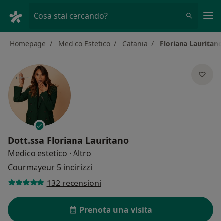
Men
Cosa stai cercando?
Homepage
Medico Estetico
Catania
Floriana Lauritan
Dott.ssa
Floriana Lauritano
sulle specializzazioni
Medico estetico
·
Altro
Courmayeur
5 indirizzi
132 recensioni
Prenota una visita