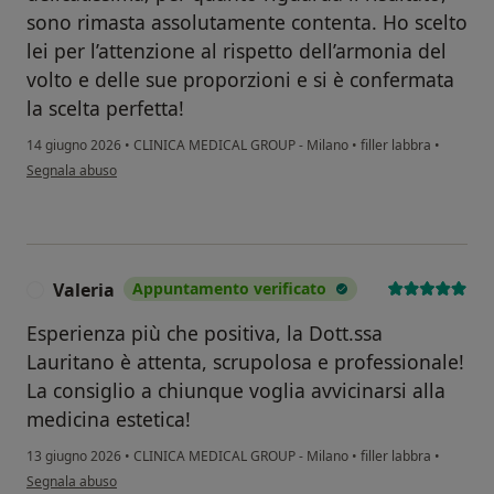
sono rimasta assolutamente contenta. Ho scelto
lei per l’attenzione al rispetto dell’armonia del
volto e delle sue proporzioni e si è confermata
la scelta perfetta!
14 giugno 2026
•
CLINICA MEDICAL GROUP - Milano
•
filler labbra
•
secondo l'opinione dell'utente Chiara
Segnala abuso
Valeria
Appuntamento verificato
V
Esperienza più che positiva, la Dott.ssa
Lauritano è attenta, scrupolosa e professionale!
La consiglio a chiunque voglia avvicinarsi alla
medicina estetica!
13 giugno 2026
•
CLINICA MEDICAL GROUP - Milano
•
filler labbra
•
secondo l'opinione dell'utente Valeria
Segnala abuso