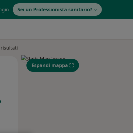
ogin
Sei un Professionista sanitario?
isultati
Mar,
Mer,
Gio,
Espandi mappa
11 Ago
12 Ago
13 Ago
e