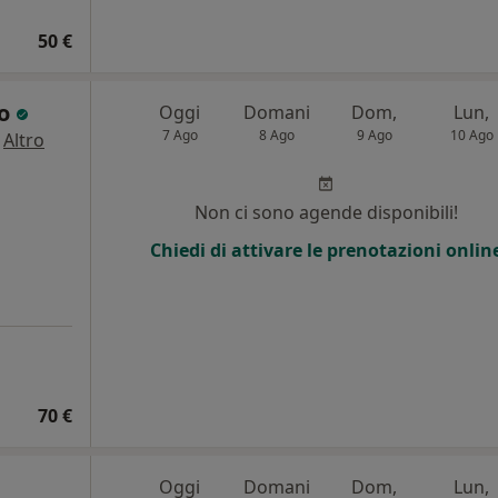
50 €
so
Oggi
Domani
Dom,
Lun,
7 Ago
8 Ago
9 Ago
10 Ago
·
Altro
i
Non ci sono agende disponibili!
Chiedi di attivare le prenotazioni onlin
70 €
Oggi
Domani
Dom,
Lun,