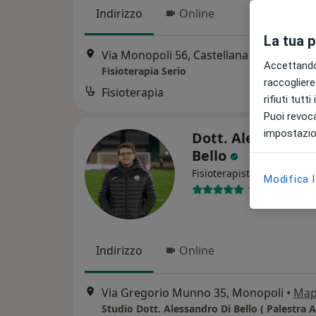
Indirizzo
Online
La tua 
Via Monopoli 56, Castellana Grotte
•
Ma
Accettando,
Fisioterapia Serio
raccogliere 
Fisioterapia
rifiuti tutt
Puoi revoca
impostazion
Dott. Alessandro 
Bello
·
Altro
Fisioterapista
Modifica 
11 recensioni
Indirizzo
Online
Via Gregorio Munno 35, Monopoli
•
Map
Studio Dott. Alessandro Di Bello ( Palestra 