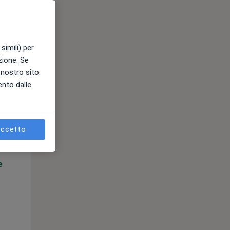
simili) per
azione. Se
l nostro sito.
ento dalle
Mar,
Mer,
Gio,
11 Ago
12 Ago
13 Ago
ccetto
e