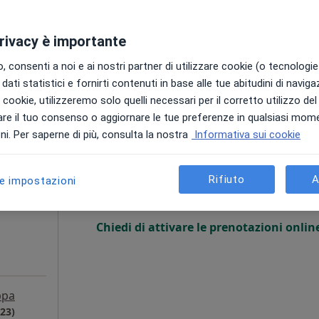
privacy è importante
ppa
 consenti a noi e ai nostri partner di utilizzare cookie (o tecnologie 
dati statistici e fornirti contenuti in base alle tue abitudini di navig
da 50 €
i i cookie, utilizzeremo solo quelli necessari per il corretto utilizzo de
re il tuo consenso o aggiornare le tue preferenze in qualsiasi mom
i. Per saperne di più, consulta la nostra
Informativa sui cookie
Di
Oggi
Domani
Dom,
Lun,
7 Ago
8 Ago
9 Ago
10 Ago
Rifiuto
A
le impostazioni
Non ci sono agende disponibili!
Chiedi di attivare le prenotazioni onlin
pa
A23)