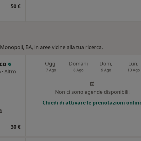
50 €
Monopoli, BA, in aree vicine alla tua ricerca.
ico
Oggi
Domani
Dom,
Lun,
7 Ago
8 Ago
9 Ago
10 Ago
·
Altro
o
i
Non ci sono agende disponibili!
Chiedi di attivare le prenotazioni onlin
a
30 €