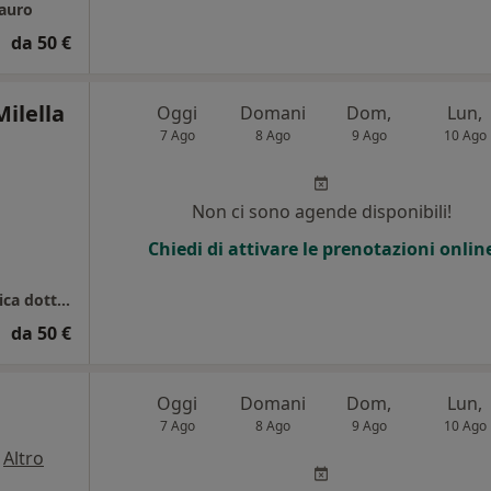
Mauro
da 50 €
Milella
Oggi
Domani
Dom,
Lun,
7 Ago
8 Ago
9 Ago
10 Ago
i
Non ci sono agende disponibili!
Chiedi di attivare le prenotazioni onlin
Studio di Fisioterapia Manipolativa Ortopedica dott.ssa Milella Claudia
da 50 €
Oggi
Domani
Dom,
Lun,
7 Ago
8 Ago
9 Ago
10 Ago
·
Altro
i