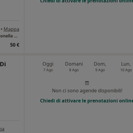
Chiedi di attivare le prenotazioni onlin
•
Mappa
OSMOSIS Studio di Fisioterapia Dott.ssa Antonella D'Aversa
50 €
Di
Oggi
Domani
Dom,
Lun,
7 Ago
8 Ago
9 Ago
10 Ago
i
Non ci sono agende disponibili!
Chiedi di attivare le prenotazioni onlin
pa