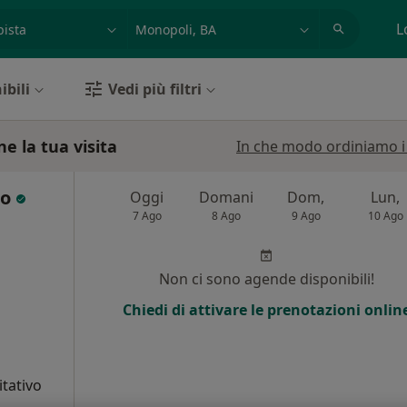
azione, medico, struttura
es: Roma
L
ibili
Vedi più filtri
e la tua visita
In che modo ordiniamo i r
io
Oggi
Domani
Dom,
Lun,
7 Ago
8 Ago
9 Ago
10 Ago
i
Non ci sono agende disponibili!
Chiedi di attivare le prenotazioni onlin
itativo