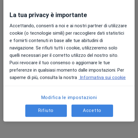
La tua privacy è importante
Dott.ssa Simona Piovanelli
·
Altro
Accettando, consenti a noi e ai nostri partner di utilizzare
Fisioterapista, Osteopata, Posturologa
cookie (o tecnologie simili) per raccogliere dati statistici
82 recensioni
e fornirti contenuti in base alle tue abitudini di
Via Luigi Cagnola 3, Milano
•
Mappa
navigazione. Se rifiuti tutti i cookie, utilizzeremo solo
Clinica FŌRMA
quelli necessari per il corretto utilizzo del nostro sito.
Fisioterapia
94 €
Puoi revocare il tuo consenso o aggiornare le tue
preferenze in qualsiasi momento dalle impostazioni. Per
Questo dottore non ha ancora attivato le prenotazioni online presso questo indirizzo.
saperne di più, consulta la nostra
Informativa sui cookie
Chiedi di attivare le prenotazioni online
Modifica le impostazioni
Rifiuto
Accetto