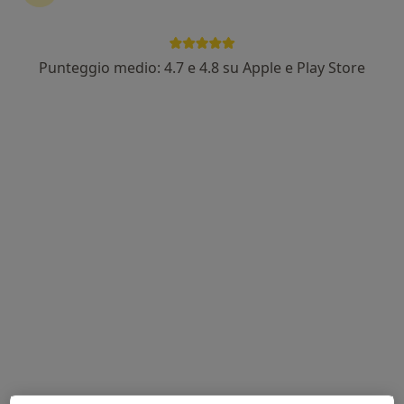
Dr. Andrea Furlan
Punteggio medio: 4.7 e 4.8 su Apple e Play Store
·
Altro
Fisioterapista
76 recensioni
Viale S. Francesco 16, Pioltello
•
Mappa
3Medical Polispecialistico
Fisioterapia
45 €
Questo dottore non ha ancora attivato le prenotazioni online presso questo indirizzo.
Chiedi di attivare le prenotazioni online