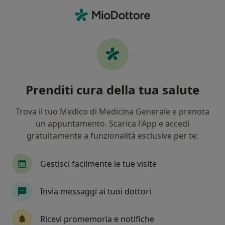
Men
Fisiatra • Catanzaro, CZ
Filters
Mappa
Fisiatri a Catanzaro. Prenota online la tua
Prenditi cura della tua salute
visita
In che modo ordiniamo i risultati
Trova il tuo Medico di Medicina Generale e prenota
un appuntamento. Scarica l'App e accedi
gratuitamente a funzionalità esclusive per te:
Gestisci facilmente le tue visite
Invia messaggi ai tuoi dottori
Pagamenti online
Ricevi promemoria e notifiche