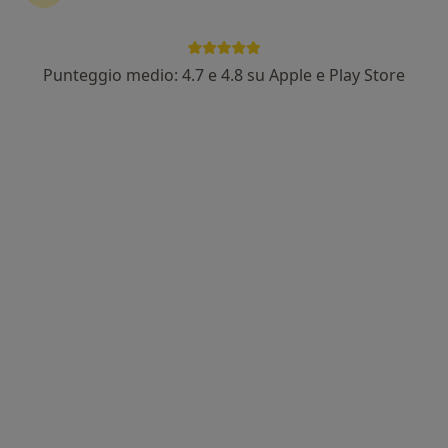
Dott. Salvatore Andrea Failla
·
Altro
Fisiatra, Ecografista
136 recensioni
Punteggio medio: 4.7 e 4.8 su Apple e Play Store
Indirizzo
Online
Via Daniele Antonio, 21, Catanzaro
•
Mappa
Consulenza_Online_Catanzaro
Visita fisiatrica
122 €
Questo dottore non ha ancora attivato le prenotazioni online presso questo indirizzo.
Chiedi di attivare le prenotazioni online