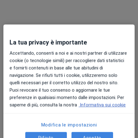
Catanzaro - Gruppo Citrigno Diagnostica
e Specialistica
·
Altro
Fisiatra, Endocrinologo, Urologo
La tua privacy è importante
1912 recensioni
Viale Tommaso Campanella 60, Catanzaro
•
Mappa
Accettando, consenti a noi e ai nostri partner di utilizzare
Catanzaro - Gruppo Citrigno Diagnostica e Specialistica
cookie (o tecnologie simili) per raccogliere dati statistici
e fornirti contenuti in base alle tue abitudini di
Visita fisiatrica
102 €
navigazione. Se rifiuti tutti i cookie, utilizzeremo solo
quelli necessari per il corretto utilizzo del nostro sito.
Puoi revocare il tuo consenso o aggiornare le tue
Dott. Francesco
preferenze in qualsiasi momento dalle impostazioni. Per
Antonio Campagna
saperne di più, consulta la nostra
Informativa sui cookie
Fisiatra
Questo centro non ha nessun professionista con date disponibili
Modifica le impostazioni
Mostra profilo
Rifiuto
Accetto