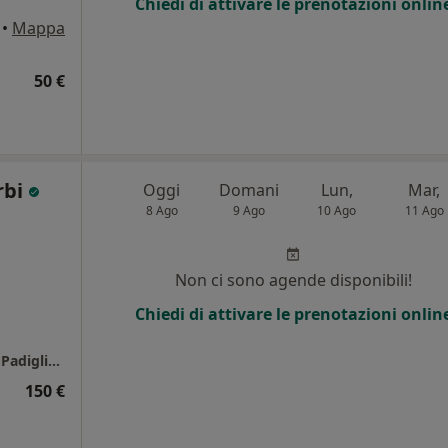
Chiedi di attivare le prenotazioni onlin
•
Mappa
50 €
rbi
Oggi
Domani
Lun,
Mar,
8 Ago
9 Ago
10 Ago
11 Ago
Non ci sono agende disponibili!
Chiedi di attivare le prenotazioni onlin
Azienda Ospedaliero Universitaria Careggi - Padiglione 9 Libera Professione Maternità '
150 €