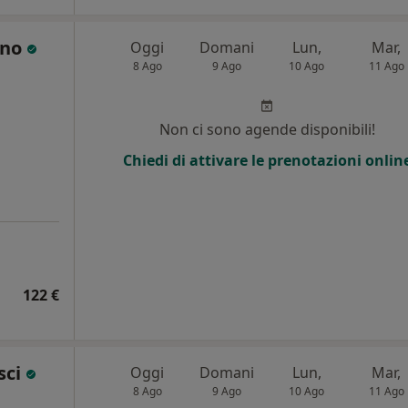
ino
Oggi
Domani
Lun,
Mar,
8 Ago
9 Ago
10 Ago
11 Ago
i
Non ci sono agende disponibili!
Chiedi di attivare le prenotazioni onlin
122 €
sci
Oggi
Domani
Lun,
Mar,
8 Ago
9 Ago
10 Ago
11 Ago