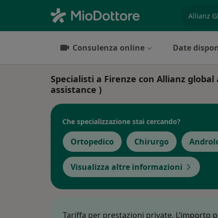
es. prest
Consulenza online
Date dispon
Specialisti a Firenze con Allianz globa
assistance )
Che specializzazione stai cercando?
Ortopedico
Chirurgo
Androl
Visualizza altre informazioni
Tariffa per prestazioni private. L’importo 