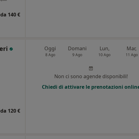
da 140 €
eri
Oggi
Domani
Lun,
Mar,
8 Ago
9 Ago
10 Ago
11 Ago
i
Non ci sono agende disponibili!
Chiedi di attivare le prenotazioni onlin
da 120 €