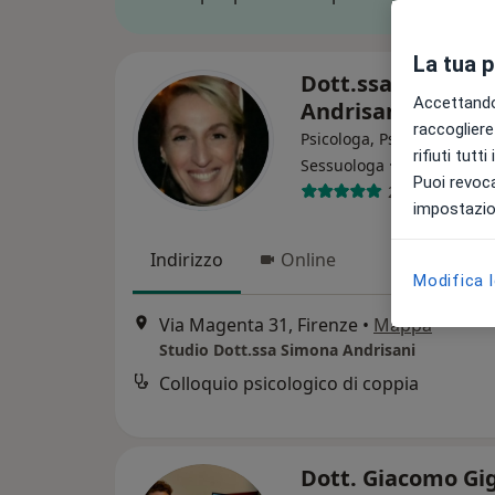
La tua 
Dott.ssa Simona
Accettando,
Andrisani
raccogliere 
Psicologa, Psicologa clinic
rifiuti tutt
·
Altro
Sessuologa
Puoi revoca
28 recensioni
impostazion
Indirizzo
Online
Modifica 
Via Magenta 31, Firenze
•
Mappa
Studio Dott.ssa Simona Andrisani
Colloquio psicologico di coppia
Dott. Giacomo Gig