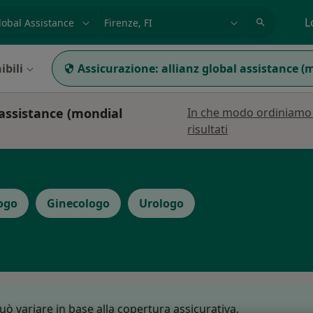
azione, medico, struttura
es: Roma
L
ibili
Assicurazione:
allianz global assistance (
l assistance (mondial
In che modo ordiniamo 
risultati
ogo
Ginecologo
Urologo
può variare in base alla copertura assicurativa.