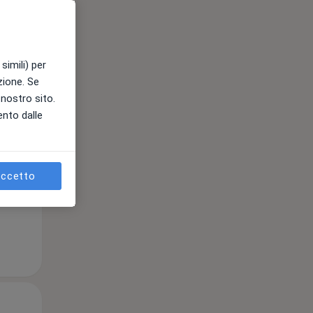
Mer,
Gio,
Ven,
simili) per
12 Ago
13 Ago
14 Ago
azione. Se
l nostro sito.
ento dalle
e
ccetto
Mer,
Gio,
Ven,