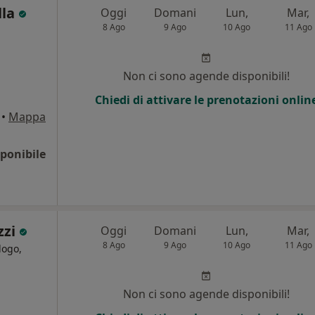
lla
Oggi
Domani
Lun,
Mar,
8 Ago
9 Ago
10 Ago
11 Ago
i
Non ci sono agende disponibili!
Chiedi di attivare le prenotazioni onlin
•
Mappa
ponibile
zzi
Oggi
Domani
Lun,
Mar,
8 Ago
9 Ago
10 Ago
11 Ago
logo,
Non ci sono agende disponibili!