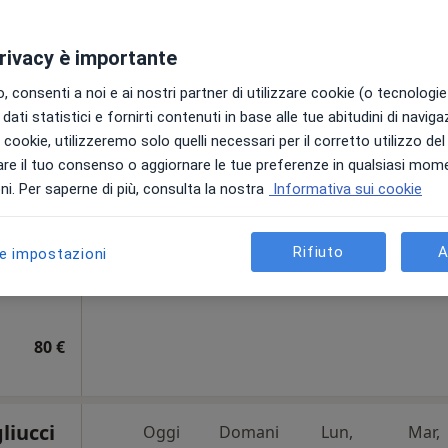
privacy è importante
Oggi
Domani
Lun,
Mar,
 consenti a noi e ai nostri partner di utilizzare cookie (o tecnologie 
8 Ago
9 Ago
10 Ago
11 Ago
dati statistici e fornirti contenuti in base alle tue abitudini di navig
a,
i i cookie, utilizzeremo solo quelli necessari per il corretto utilizzo de
Non ci sono agende disponibili!
re il tuo consenso o aggiornare le tue preferenze in qualsiasi mom
i. Per saperne di più, consulta la nostra
Informativa sui cookie
Chiedi di attivare le prenotazioni onlin
Rifiuto
A
le impostazioni
80 €
liucci
Oggi
Domani
Lun,
Mar,