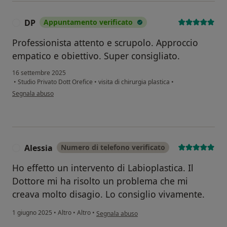
DP
Appuntamento verificato
D
Professionista attento e scrupolo. Approccio
empatico e obiettivo. Super consigliato.
16 settembre 2025
•
Studio Privato Dott Orefice
•
visita di chirurgia plastica
•
secondo l'opinione dell'utente DP
Segnala abuso
Alessia
Numero di telefono verificato
A
Ho effetto un intervento di Labioplastica. Il
Dottore mi ha risolto un problema che mi
creava molto disagio. Lo consiglio vivamente.
secondo l'opinione dell'utente Alessia
1 giugno 2025
•
Altro
•
Altro
•
Segnala abuso