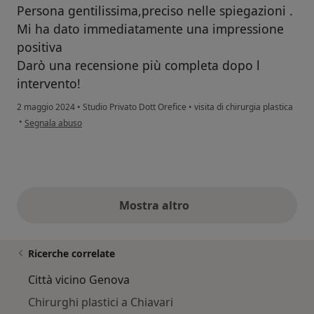
Persona gentilissima,preciso nelle spiegazioni .
Mi ha dato immediatamente una impressione
positiva
Darò una recensione più completa dopo l
intervento!
2 maggio 2024
•
Studio Privato Dott Orefice
•
visita di chirurgia plastica
secondo l'opinione dell'utente RL
•
Segnala abuso
Mostra altro
opinioni di cui sopra
Ricerche correlate
Città vicino Genova
Chirurghi plastici a Chiavari