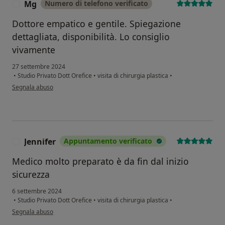
Mg
Numero di telefono verificato
M
Dottore empatico e gentile. Spiegazione
dettagliata, disponibilità. Lo consiglio
vivamente
27 settembre 2024
•
Studio Privato Dott Orefice
•
visita di chirurgia plastica
•
secondo l'opinione dell'utente Mg
Segnala abuso
Jennifer
Appuntamento verificato
J
Medico molto preparato è da fin dal inizio
sicurezza
6 settembre 2024
•
Studio Privato Dott Orefice
•
visita di chirurgia plastica
•
secondo l'opinione dell'utente Jennifer
Segnala abuso