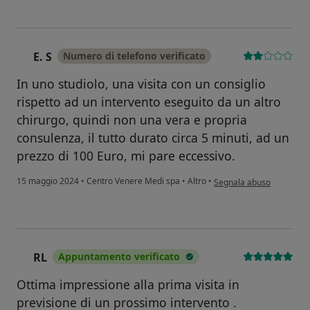
E. S
Numero di telefono verificato
E
In uno studiolo, una visita con un consiglio
rispetto ad un intervento eseguito da un altro
chirurgo, quindi non una vera e propria
consulenza, il tutto durato circa 5 minuti, ad un
prezzo di 100 Euro, mi pare eccessivo.
secondo l'opinione dell'ut
15 maggio 2024
•
Centro Venere Medi spa
•
Altro
•
Segnala abuso
RL
Appuntamento verificato
R
Ottima impressione alla prima visita in
previsione di un prossimo intervento .