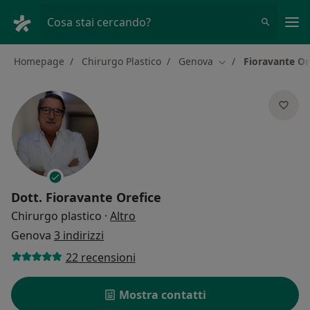
Men
Cosa stai cercando?
Homepage
Chirurgo Plastico
Genova
Fioravante Or
Cambia città
Dott.
Fioravante Orefice
sulle specializzazioni
Chirurgo plastico
·
Altro
Genova
3 indirizzi
22 recensioni
Mostra contatti