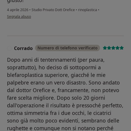
4 aprile 2026
•
Studio Privato Dott Orefice
•
rinoplastica
•
secondo l'opinione dell'utente Vincenza Bompignano
Segnala abuso
Corrado
Numero di telefono verificato
C
Dopo anni di tentennamenti (per paura,
soprattutto), ho deciso di sottopormi a
blefaroplastica superiore, giacché le mie
palpebre erano un vero disastro. Sono andato
dal dottor Orefice e, francamente, non potevo
fare scelta migliore. Dopo solo 20 giorni
dall'operazione il risultato è pressoché perfetto,
ottima simmetria fra i due occhi, le cicatrici
sono già molto poco evidenti, sembrano delle
rughette e comunque non si notano perché