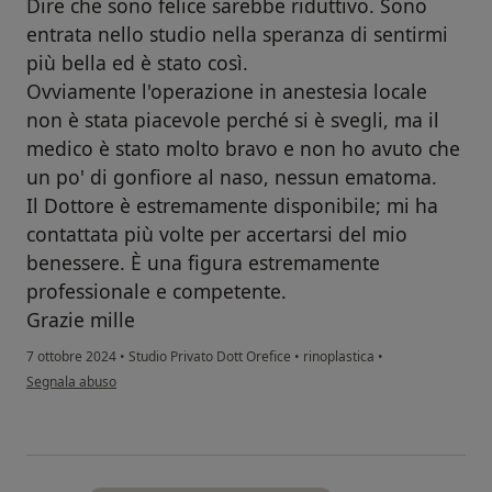
Dire che sono felice sarebbe riduttivo. Sono
entrata nello studio nella speranza di sentirmi
più bella ed è stato così.
Ovviamente l'operazione in anestesia locale
non è stata piacevole perché si è svegli, ma il
medico è stato molto bravo e non ho avuto che
un po' di gonfiore al naso, nessun ematoma.
Il Dottore è estremamente disponibile; mi ha
contattata più volte per accertarsi del mio
benessere. È una figura estremamente
professionale e competente.
Grazie mille
7 ottobre 2024
•
Studio Privato Dott Orefice
•
rinoplastica
•
secondo l'opinione dell'utente Giorgia Abbate
Segnala abuso