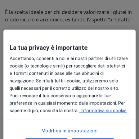
È la scelta ideale per chi desidera valorizzare i glutei in
modo sicuro e armonico, evitando l’aspetto “artefatto”.
Il
Dott. Fioravante Orefice
offre un’ampia gamma di
interventi chirurgici per
viso, corpo e seno
, tra cui:
La tua privacy è importante
Mastoplastica additiva, riduttiva
, mastopessi
Accettando, consenti a noi e ai nostri partner di utilizzare
e ginecomastia
cookie (o tecnologie simili) per raccogliere dati statistici
Liposuzione tradizionale
e con
radiofrequenza
e fornirti contenuti in base alle tue abitudini di
(bodytite & facetite), liposcultura (BBL, culotte
navigazione. Se rifiuti tutti i cookie, utilizzeremo solo
de cheval)
e
addominoplastica.
quelli necessari per il corretto utilizzo del nostro sito.
Puoi revocare il tuo consenso o aggiornare le tue
Blefaroplastica, lifting facciale, lifting del
preferenze in qualsiasi momento dalle impostazioni. Per
collo, mini-lifting, otoplastica e rinoplastica
saperne di più, consulta la nostra
Informativa sui cookie
parziale o completa.
Un approccio umano, personalizzato e aggiornato.
Chirurgia estetica intima (labioplastica)
Modifica le impostazioni
Il
Dott. Orefice
partecipa regolarmente a congressi
internazionali e corsi di perfezionamento,
Trattamenti di medicina estetica:
applicazione