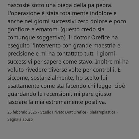
nascoste sotto una piega della palpebra.
L'operazione è stata totalmente indolore e
anche nei giorni successivi zero dolore e poco
gonfiore e ematomi (questo credo sia
comunque soggettivo). Il dottor Orefice ha
eseguito l'intervento con grande maestria e
precisione e mi ha contattato tutti i giorni
successivi per sapere come stavo. Inoltre mi ha
voluto rivedere diverse volte per controlli. E
siccome, sostanzialmente, ho scelto lui
esattamente come sta facendo chi legge, cioè
guardando le recensioni, mi pare giusto
lasciare la mia estremamente positiva.
25 febbraio 2026
•
Studio Privato Dott Orefice
•
blefaroplastica
•
secondo l'opinione dell'utente Corrado
Segnala abuso