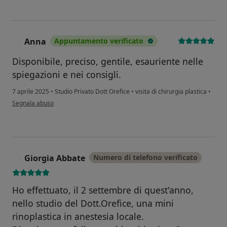
Anna
Appuntamento verificato
A
Disponibile, preciso, gentile, esauriente nelle
spiegazioni e nei consigli.
7 aprile 2025
•
Studio Privato Dott Orefice
•
visita di chirurgia plastica
•
secondo l'opinione dell'utente Anna
Segnala abuso
Giorgia Abbate
Numero di telefono verificato
G
Ho effettuato, il 2 settembre di quest'anno,
nello studio del Dott.Orefice, una mini
rinoplastica in anestesia locale.