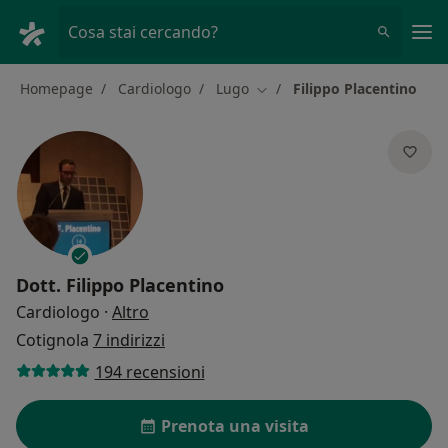
Men
Cosa stai cercando?
Homepage
Cardiologo
Lugo
Filippo Placentino
Cambia città
Dott.
Filippo Placentino
sulle specializzazioni
Cardiologo
·
Altro
Cotignola
7 indirizzi
194 recensioni
Prenota una visita