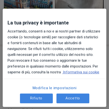
Visualizza galleria (9)
La tua privacy è importante
Accettando, consenti a noi e ai nostri partner di utilizzare
Mostra dettagli
sull'esperienza
cookie (o tecnologie simili) per raccogliere dati statistici
e fornirti contenuti in base alle tue abitudini di
navigazione. Se rifiuti tutti i cookie, utilizzeremo solo
Prestazioni e prezzi
quelli necessari per il corretto utilizzo del nostro sito.
Puoi revocare il tuo consenso o aggiornare le tue
Elettrocardiogramma
Prenota una visita
preferenze in qualsiasi momento dalle impostazioni. Per
Da 50 €
Dettagli
saperne di più, consulta la nostra
Informativa sui cookie
Visita cardiologica +
elettrocardiogramma +
Modifica le impostazioni
Prenota una visita
ecocardiocolordoppler
160 € - 180 €
Dettagli
Rifiuto
Accetto