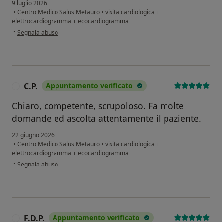
9 luglio 2026
•
Centro Medico Salus Metauro
•
visita cardiologica +
elettrocardiogramma + ecocardiogramma
secondo l'opinione dell'utente VM
•
Segnala abuso
C.P.
Appuntamento verificato
C
Chiaro, competente, scrupoloso. Fa molte
domande ed ascolta attentamente il paziente.
22 giugno 2026
•
Centro Medico Salus Metauro
•
visita cardiologica +
elettrocardiogramma + ecocardiogramma
secondo l'opinione dell'utente C.P.
•
Segnala abuso
F.D.P.
Appuntamento verificato
F