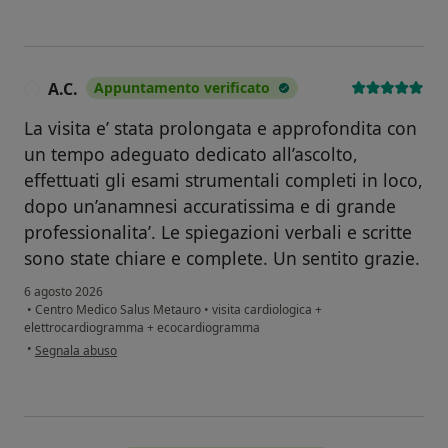
A.C.
Appuntamento verificato
A
La visita e’ stata prolongata e approfondita con
un tempo adeguato dedicato all’ascolto,
effettuati gli esami strumentali completi in loco,
dopo un’anamnesi accuratissima e di grande
professionalita’. Le spiegazioni verbali e scritte
sono state chiare e complete. Un sentito grazie.
6 agosto 2026
•
Centro Medico Salus Metauro
•
visita cardiologica +
elettrocardiogramma + ecocardiogramma
secondo l'opinione dell'utente A.C.
•
Segnala abuso