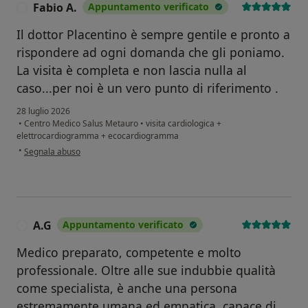
Fabio A.
Appuntamento verificato
F
Il dottor Placentino è sempre gentile e pronto a
rispondere ad ogni domanda che gli poniamo.
La visita è completa e non lascia nulla al
caso...per noi è un vero punto di riferimento .
28 luglio 2026
•
Centro Medico Salus Metauro
•
visita cardiologica +
elettrocardiogramma + ecocardiogramma
secondo l'opinione dell'utente Fabio A.
•
Segnala abuso
A.G
Appuntamento verificato
A
Medico preparato, competente e molto
professionale. Oltre alle sue indubbie qualità
come specialista, è anche una persona
estremamente umana ed empatica, capace di