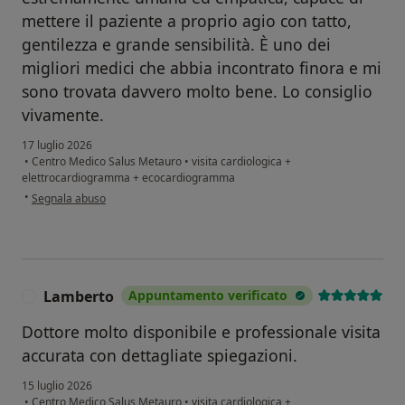
mettere il paziente a proprio agio con tatto,
gentilezza e grande sensibilità. È uno dei
migliori medici che abbia incontrato finora e mi
sono trovata davvero molto bene. Lo consiglio
vivamente.
17 luglio 2026
•
Centro Medico Salus Metauro
•
visita cardiologica +
elettrocardiogramma + ecocardiogramma
secondo l'opinione dell'utente A.G
•
Segnala abuso
Lamberto
Appuntamento verificato
L
Dottore molto disponibile e professionale visita
accurata con dettagliate spiegazioni.
15 luglio 2026
•
Centro Medico Salus Metauro
•
visita cardiologica +