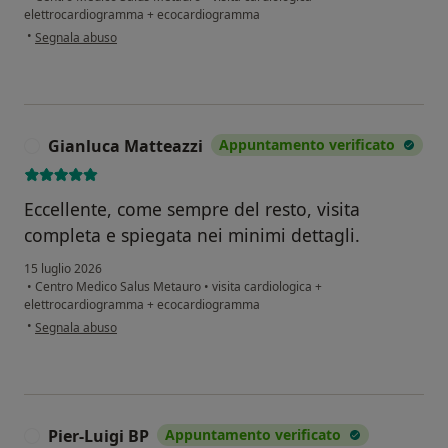
elettrocardiogramma + ecocardiogramma
secondo l'opinione dell'utente Lamberto
•
Segnala abuso
Gianluca Matteazzi
Appuntamento verificato
G
Eccellente, come sempre del resto, visita
completa e spiegata nei minimi dettagli.
15 luglio 2026
•
Centro Medico Salus Metauro
•
visita cardiologica +
elettrocardiogramma + ecocardiogramma
secondo l'opinione dell'utente Gianluca Matteazzi
•
Segnala abuso
Pier-Luigi BP
Appuntamento verificato
P