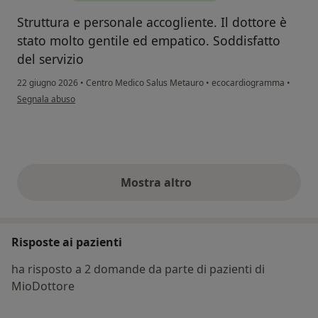
Struttura e personale accogliente. Il dottore è
stato molto gentile ed empatico. Soddisfatto
del servizio
22 giugno 2026
•
Centro Medico Salus Metauro
•
ecocardiogramma
•
secondo l'opinione dell'utente F.D.P.
Segnala abuso
Mostra altro
opinioni di cui sopra
Risposte ai pazienti
ha risposto a 2 domande da parte di pazienti di
MioDottore