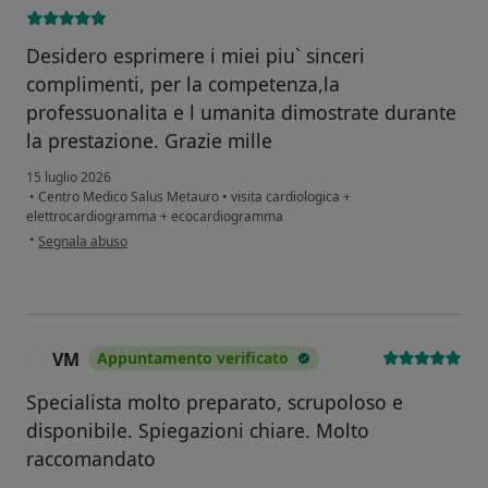
Desidero esprimere i miei piu` sinceri
complimenti, per la competenza,la
professuonalita e l umanita dimostrate durante
la prestazione. Grazie mille
15 luglio 2026
•
Centro Medico Salus Metauro
•
visita cardiologica +
elettrocardiogramma + ecocardiogramma
secondo l'opinione dell'utente Pier-Luigi BP
•
Segnala abuso
VM
Appuntamento verificato
V
Specialista molto preparato, scrupoloso e
disponibile. Spiegazioni chiare. Molto
raccomandato