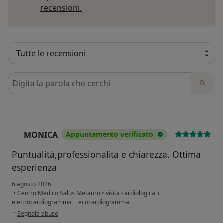
Per saperne di più sulle opinioni
recensioni.
Cerca nelle recensioni
MONICA
Appuntamento verificato
M
Puntualità,professionalita e chiarezza. Ottima
esperienza
6 agosto 2026
•
Centro Medico Salus Metauro
•
visita cardiologica +
elettrocardiogramma + ecocardiogramma
secondo l'opinione dell'utente MONICA
•
Segnala abuso