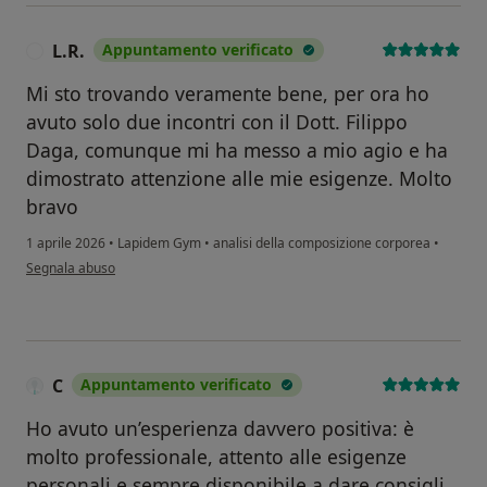
L.R.
Appuntamento verificato
L
Mi sto trovando veramente bene, per ora ho
avuto solo due incontri con il Dott. Filippo
Daga, comunque mi ha messo a mio agio e ha
dimostrato attenzione alle mie esigenze. Molto
bravo
1 aprile 2026
•
Lapidem Gym
•
analisi della composizione corporea
•
secondo l'opinione dell'utente L.R.
Segnala abuso
C
Appuntamento verificato
Ho avuto un’esperienza davvero positiva: è
molto professionale, attento alle esigenze
personali e sempre disponibile a dare consigli