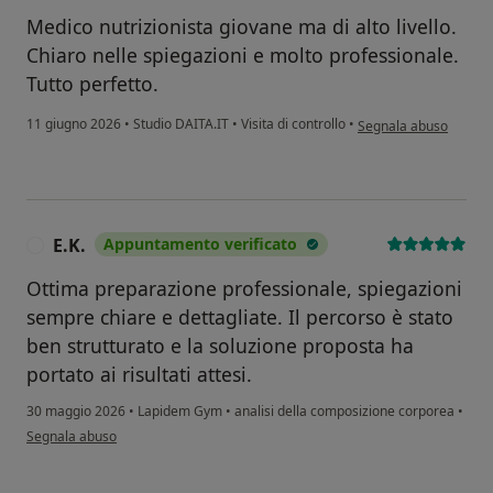
Medico nutrizionista giovane ma di alto livello.
Chiaro nelle spiegazioni e molto professionale.
Tutto perfetto.
secondo l'opinione del
11 giugno 2026
•
Studio DAITA.IT
•
Visita di controllo
•
Segnala abuso
E.K.
Appuntamento verificato
E
Ottima preparazione professionale, spiegazioni
sempre chiare e dettagliate. Il percorso è stato
ben strutturato e la soluzione proposta ha
portato ai risultati attesi.
30 maggio 2026
•
Lapidem Gym
•
analisi della composizione corporea
•
secondo l'opinione dell'utente E.K.
Segnala abuso