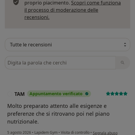
proprio piacimento.
Scopri come funziona
il processo di moderazione delle
Per saperne di più sulle opinioni
recensioni.
Cerca nelle recensioni
TAM
Appuntamento verificato
T
Molto preparato attento alle esigenze e
preferenze che si ritrovano poi nel piano
nutrizionale.
secondo l'opinione dell'
5 agosto 2026
•
Lapidem Gym
•
Visita di controllo
•
Segnala abuso