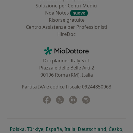
Soluzione per Centri Medici
Noa Notes
nuovo
Risorse gratuite
Centro Assistenza per Professionisti
HireDoc
Contatti
MioDottore - Homepage
Docplanner Italy S.r.l.
Piazzale delle Belle Arti 2
00196 Roma (RM), Italia
Partita IVA e codice Fiscale 09244850963
Facebook
si apre in una nuova scheda
Twitter
si apre in una nuova scheda
Linkedin
si apre in una nuova sc
Spotify
si apre in una nuo
si apre in una nuova scheda
si apre in una nuova scheda
si apre in una nuova scheda
si apre in una nuova sche
si apre in 
si a
Polska
,
Türkiye
,
España
,
Italia
,
Deutschland
,
Česko
,