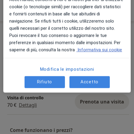
cookie (o tecnologie simili) per raccogliere dati statistici
Mostra dettagli
sull'esperienza
e fornirti contenuti in base alle tue abitudini di
navigazione. Se rifiuti tutti i cookie, utilizzeremo solo
quelli necessari per il corretto utilizzo del nostro sito.
Prestazioni e prezzi
Puoi revocare il tuo consenso o aggiornare le tue
preferenze in qualsiasi momento dalle impostazioni. Per
Analisi della composizione
corporea
Prenota una visita
saperne di più, consulta la nostra
Informativa sui cookie
50 €
Dettagli
Modifica le impostazioni
Prima visita nutrizionale
Prenota una visita
120 €
Dettagli
Rifiuto
Accetto
Visita di controllo
Prenota una visita
70 €
Dettagli
Come funzionano i prezzi?