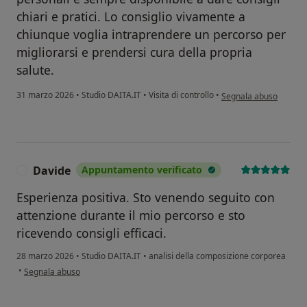
chiari e pratici. Lo consiglio vivamente a
chiunque voglia intraprendere un percorso per
migliorarsi e prendersi cura della propria
salute.
secondo l'opinione del
31 marzo 2026
•
Studio DAITA.IT
•
Visita di controllo
•
Segnala abuso
Davide
Appuntamento verificato
D
Esperienza positiva. Sto venendo seguito con
attenzione durante il mio percorso e sto
ricevendo consigli efficaci.
28 marzo 2026
•
Studio DAITA.IT
•
analisi della composizione corporea
secondo l'opinione dell'utente Davide
•
Segnala abuso