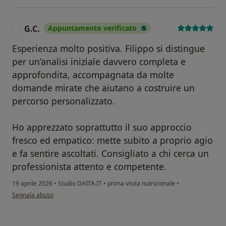
G.C.
Appuntamento verificato
G
Esperienza molto positiva. Filippo si distingue
per un’analisi iniziale davvero completa e
approfondita, accompagnata da molte
domande mirate che aiutano a costruire un
percorso personalizzato.
Ho apprezzato soprattutto il suo approccio
fresco ed empatico: mette subito a proprio agio
e fa sentire ascoltati. Consigliato a chi cerca un
professionista attento e competente.
19 aprile 2026
•
Studio DAITA.IT
•
prima visita nutrizionale
•
secondo l'opinione dell'utente G.C.
Segnala abuso