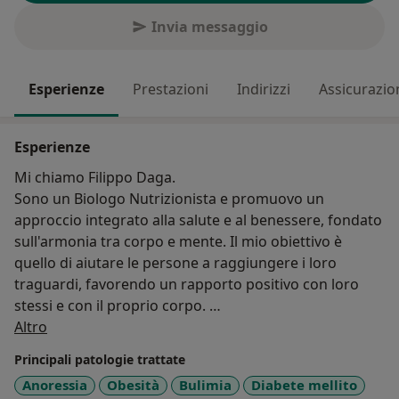
Invia messaggio
Esperienze
Prestazioni
Indirizzi
Assicurazio
Esperienze
Mi chiamo Filippo Daga.
Sono un Biologo Nutrizionista e promuovo un
approccio integrato alla salute e al benessere, fondato
sull'armonia tra corpo e mente. Il mio obiettivo è
quello di aiutare le persone a raggiungere i loro
traguardi, favorendo un rapporto positivo con loro
stessi e con il proprio corpo.
Su di me
Mi sono laureato con il massimo dei voti in Scienze
Altro
biologiche nel 2021 presso l’Università degli Studi di
Principali patologie trattate
Milano Statale e ho successivamente conseguito, nel
Anoressia
Obesità
Bulimia
Diabete mellito
2023, la laurea magistrale con lode in Biologia