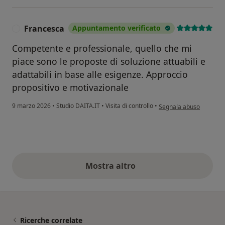
Francesca
Appuntamento verificato
F
Competente e professionale, quello che mi
piace sono le proposte di soluzione attuabili e
adattabili in base alle esigenze. Approccio
propositivo e motivazionale
secondo l'opinione dell
9 marzo 2026
•
Studio DAITA.IT
•
Visita di controllo
•
Segnala abuso
Mostra altro
opinioni di cui sopra
Ricerche correlate