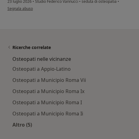
23 luglio 2026
•
Studio Federico Vannucci
•
seduta di osteopatia
•
secondo l'opinione dell'utente M T
Segnala abuso
Ricerche correlate
Osteopati nelle vicinanze
Osteopati a Appio-Latino
Osteopati a Municipio Roma Vii
Osteopati a Municipio Roma Ix
Osteopati a Municipio Roma I
Osteopati a Municipio Roma Ii
Altro (5)
Altro nella categoria: Osteopati nelle vicinanze