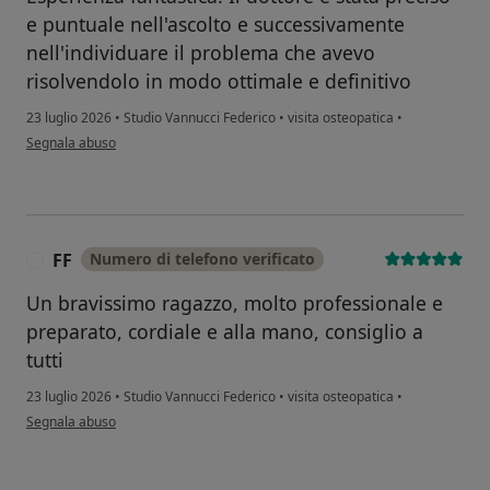
e puntuale nell'ascolto e successivamente
nell'individuare il problema che avevo
risolvendolo in modo ottimale e definitivo
23 luglio 2026
•
Studio Vannucci Federico
•
visita osteopatica
•
secondo l'opinione dell'utente Alfonso
Segnala abuso
FF
Numero di telefono verificato
F
Un bravissimo ragazzo, molto professionale e
preparato, cordiale e alla mano, consiglio a
tutti
23 luglio 2026
•
Studio Vannucci Federico
•
visita osteopatica
•
secondo l'opinione dell'utente FF
Segnala abuso