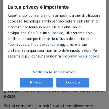
Trattamento manuale: Utilizzo tecniche delicate e
La tua privacy è importante
mirate (pressioni, sfioramenti e mobilizzazioni)
Accettando, consenti a noi e ai nostri partner di utilizzare
adatte alla tua corporatura e alla tua sensibilità.
cookie (o tecnologie simili) per raccogliere dati statistici
L'osteopatia è per tutti, perché la salute non ha età. Nel
e fornirti contenuti in base alle tue abitudini di
mio studio accolgo:
navigazione. Se rifiuti tutti i cookie, utilizzeremo solo
quelli necessari per il corretto utilizzo del nostro sito.
Chi soffre di dolori cronici (mal di schiena,
Puoi revocare il tuo consenso o aggiornare le tue
cervicale, mal di testa).
preferenze in qualsiasi momento dalle impostazioni. Per
Chi passa molte ore seduto alla scrivania e si
saperne di più, consulta la nostra
Informativa sui cookie
sente "rigido".
Modifica le impostazioni
Il mio obiettivo? Farti uscire dallo studio più leggero,
Rifiuto
Accetto
più consapevole del tuo corpo e con gli strumenti
giusti per mantenere i benefici del trattamento anche
a casa.
Se hai domande, curiosità o vuoi semplicemente