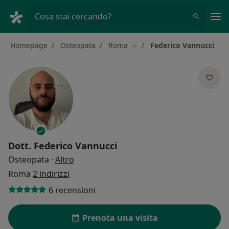
Men
Cosa stai cercando?
Homepage
Osteopata
Roma
Federico Vannucci
Cambia città
Dott.
Federico Vannucci
sulle specializzazioni
Osteopata
·
Altro
Roma
2 indirizzi
6 recensioni
Prenota una visita