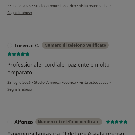
25 luglio 2026
•
Studio Vannucci Federico
•
visita osteopatica
•
secondo l'opinione dell'utente Giorgio Pietrangeli
Segnala abuso
Lorenzo C.
Numero di telefono verificato
L
Professionale, cordiale, paziente e molto
preparato
23 luglio 2026
•
Studio Vannucci Federico
•
visita osteopatica
•
secondo l'opinione dell'utente Lorenzo C.
Segnala abuso
Alfonso
Numero di telefono verificato
A
Esperienza fantastica. Il dottore è stata preciso