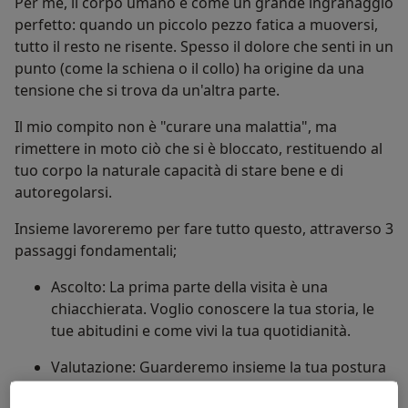
Per me, il corpo umano è come un grande ingranaggio
perfetto: quando un piccolo pezzo fatica a muoversi,
tutto il resto ne risente. Spesso il dolore che senti in un
punto (come la schiena o il collo) ha origine da una
tensione che si trova da un'altra parte.
Il mio compito non è "curare una malattia", ma
rimettere in moto ciò che si è bloccato, restituendo al
tuo corpo la naturale capacità di stare bene e di
autoregolarsi.
Insieme lavoreremo per fare tutto questo, attraverso 3
passaggi fondamentali;
Ascolto: La prima parte della visita è una
chiacchierata. Voglio conoscere la tua storia, le
tue abitudini e come vivi la tua quotidianità.
Valutazione: Guarderemo insieme la tua postura
e come ti muovi.