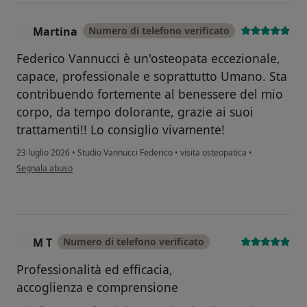
Martina
Numero di telefono verificato
M
Federico Vannucci è un'osteopata eccezionale,
capace, professionale e soprattutto Umano. Sta
contribuendo fortemente al benessere del mio
corpo, da tempo dolorante, grazie ai suoi
trattamenti!! Lo consiglio vivamente!
23 luglio 2026
•
Studio Vannucci Federico
•
visita osteopatica
•
secondo l'opinione dell'utente Martina
Segnala abuso
M T
Numero di telefono verificato
M
Professionalità ed efficacia,
accoglienza e comprensione