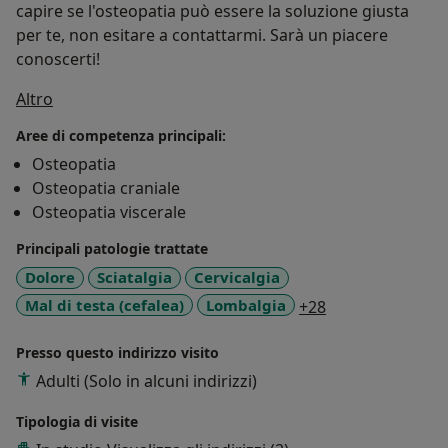
capire se l'osteopatia può essere la soluzione giusta
per te, non esitare a contattarmi. Sarà un piacere
conoscerti!
Su di me
Altro
Aree di competenza principali:
Osteopatia
Osteopatia craniale
Osteopatia viscerale
Principali patologie trattate
Dolore
Sciatalgia
Cervicalgia
a11y_sr_more_d
Mal di testa (cefalea)
Lombalgia
+28
Presso questo indirizzo visito
Adulti (Solo in alcuni indirizzi)
Tipologia di visite