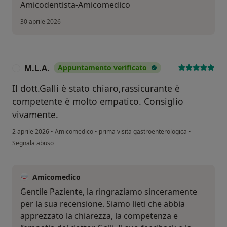
Amicodentista-Amicomedico
30 aprile 2026
M.L.A.
Appuntamento verificato
M
Il dott.Galli è stato chiaro,rassicurante è
competente è molto empatico. Consiglio
vivamente.
2 aprile 2026
•
Amicomedico
•
prima visita gastroenterologica
•
secondo l'opinione dell'utente M.L.A.
Segnala abuso
Amicomedico
Gentile Paziente, la ringraziamo sinceramente
per la sua recensione. Siamo lieti che abbia
apprezzato la chiarezza, la competenza e