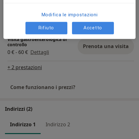
Visita chirurgica
Modifica le impostazioni
Prenota una visita
120 €
Dettagli
Rifiuto
Accetto
Visita gastroenterologica di
controllo
Prenota una visita
0 € - 60 €
Dettagli
+ 2 prestazioni
Come funzionano i prezzi?
Indirizzi (2)
Indirizzo 1
Indirizzo 2