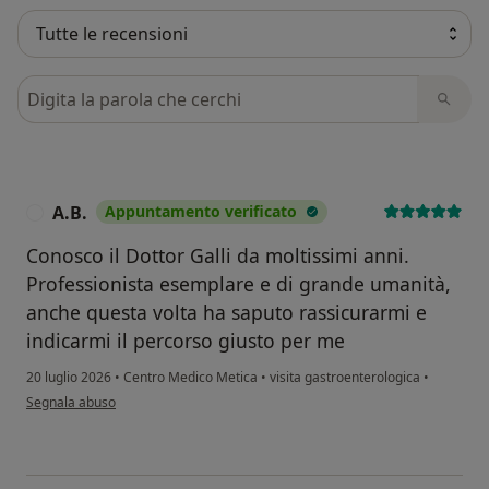
Cerca nelle recensioni
A.B.
Appuntamento verificato
A
Conosco il Dottor Galli da moltissimi anni.
Professionista esemplare e di grande umanità,
anche questa volta ha saputo rassicurarmi e
indicarmi il percorso giusto per me
20 luglio 2026
•
Centro Medico Metica
•
visita gastroenterologica
•
secondo l'opinione dell'utente A.B.
Segnala abuso