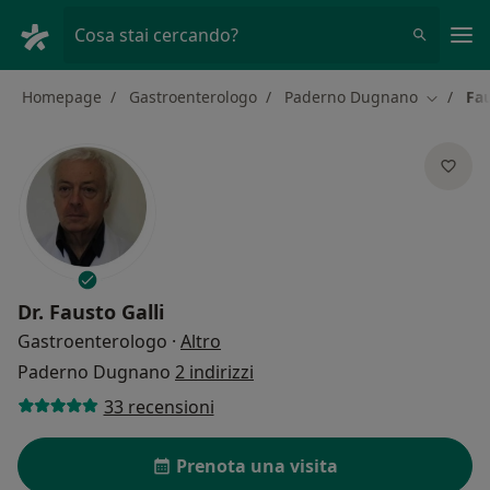
Men
Cosa stai cercando?
Homepage
Gastroenterologo
Paderno Dugnano
Fau
Cambia c
Dr.
Fausto Galli
sulle specializzazioni
Gastroenterologo
·
Altro
Paderno Dugnano
2 indirizzi
33 recensioni
Prenota una visita