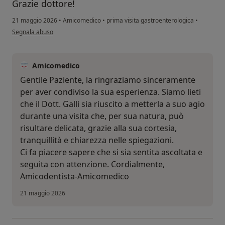
Grazie dottore!
21 maggio 2026
•
Amicomedico
•
prima visita gastroenterologica
•
secondo l'opinione dell'utente C.M.I.
Segnala abuso
Amicomedico
Gentile Paziente, la ringraziamo sinceramente
per aver condiviso la sua esperienza. Siamo lieti
che il Dott. Galli sia riuscito a metterla a suo agio
durante una visita che, per sua natura, può
risultare delicata, grazie alla sua cortesia,
tranquillità e chiarezza nelle spiegazioni.
Ci fa piacere sapere che si sia sentita ascoltata e
seguita con attenzione. Cordialmente,
Amicodentista-Amicomedico
21 maggio 2026