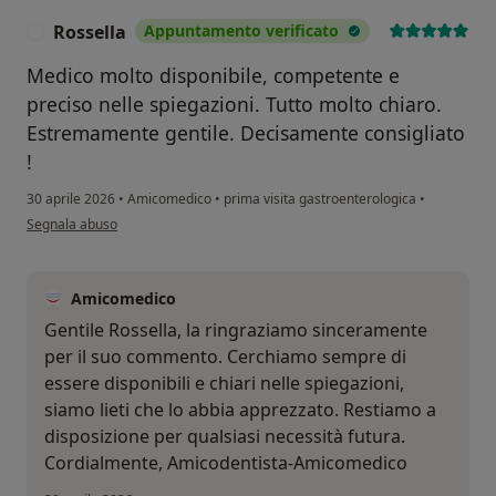
Rossella
Appuntamento verificato
R
Medico molto disponibile, competente e
preciso nelle spiegazioni. Tutto molto chiaro.
Estremamente gentile. Decisamente consigliato
!
30 aprile 2026
•
Amicomedico
•
prima visita gastroenterologica
•
secondo l'opinione dell'utente Rossella
Segnala abuso
Amicomedico
Gentile Rossella, la ringraziamo sinceramente
per il suo commento. Cerchiamo sempre di
essere disponibili e chiari nelle spiegazioni,
siamo lieti che lo abbia apprezzato. Restiamo a
disposizione per qualsiasi necessità futura.
Cordialmente, Amicodentista-Amicomedico