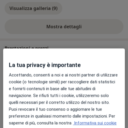
Castellanza (VA) presso l’Unità di Gastroenterologia ed
Endoscopia Digestiva; fino al 2021 ha invece espletato
Visualizza galleria (9)
attività libero-professionale per endoscopia operativa
sulle vie biliari presso l’ospedale Fatebenefratelli di
Mostra dettagli
Erba (CO).
sull'esperienza
Prestazioni
Prestazioni e prezzi
Visita specialistica di Gastroenterologia
120 euro
Prima visita
gastroenterologica
La tua privacy è importante
Prenota una visita
Iscritto all’Ordine dei Medici Chirurghi e degli
120 €
Dettagli
Accettando, consenti a noi e ai nostri partner di utilizzare
Odontoiatri di Varese, albo dei Medici n. 02301
cookie (o tecnologie simili) per raccogliere dati statistici
Visita gastroenterologica
e fornirti contenuti in base alle tue abitudini di
Prenota una visita
100 € - 120 €
Dettagli
navigazione. Se rifiuti tutti i cookie, utilizzeremo solo
quelli necessari per il corretto utilizzo del nostro sito.
Puoi revocare il tuo consenso o aggiornare le tue
Visione esami e referti
preferenze in qualsiasi momento dalle impostazioni. Per
Prestazione
Dettagli
Prenota una visita
saperne di più, consulta la nostra
Informativa sui cookie
gratuita