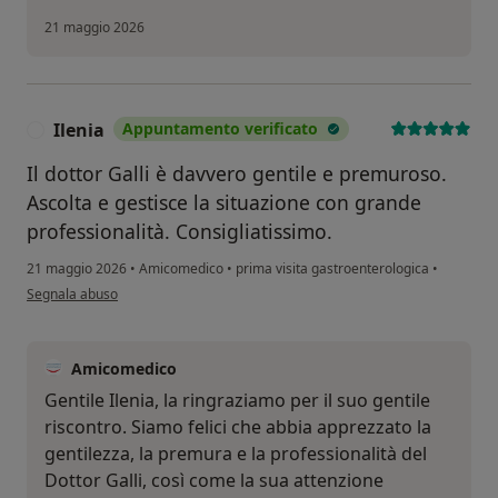
21 maggio 2026
Ilenia
Appuntamento verificato
I
Il dottor Galli è davvero gentile e premuroso.
Ascolta e gestisce la situazione con grande
professionalità. Consigliatissimo.
21 maggio 2026
•
Amicomedico
•
prima visita gastroenterologica
•
secondo l'opinione dell'utente Ilenia
Segnala abuso
Amicomedico
Gentile Ilenia, la ringraziamo per il suo gentile
riscontro. Siamo felici che abbia apprezzato la
gentilezza, la premura e la professionalità del
Dottor Galli, così come la sua attenzione