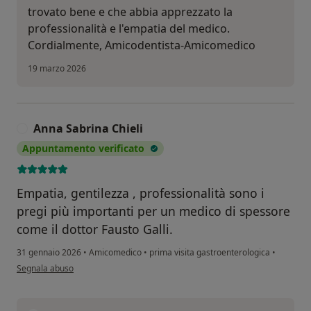
trovato bene e che abbia apprezzato la
professionalità e l'empatia del medico.
Cordialmente, Amicodentista-Amicomedico
19 marzo 2026
Anna Sabrina Chieli
A
Appuntamento verificato
Empatia, gentilezza , professionalità sono i
pregi più importanti per un medico di spessore
come il dottor Fausto Galli.
31 gennaio 2026
•
Amicomedico
•
prima visita gastroenterologica
•
secondo l'opinione dell'utente Anna Sabrina Chieli
Segnala abuso