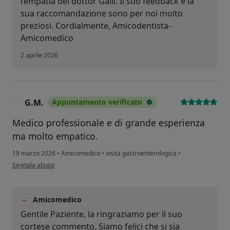
l’empatia del dottor Galli. Il suo feedback e la
sua raccomandazione sono per noi molto
preziosi. Cordialmente, Amicodentista-
Amicomedico
2 aprile 2026
G.M.
Appuntamento verificato
G
Medico professionale e di grande esperienza
ma molto empatico.
19 marzo 2026
•
Amicomedico
•
visita gastroenterologica
•
secondo l'opinione dell'utente G.M.
Segnala abuso
Amicomedico
Gentile Paziente, la ringraziamo per il suo
cortese commento. Siamo felici che si sia