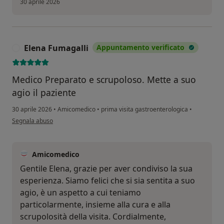
30 aprile 2026
Elena Fumagalli
Appuntamento verificato
E
Medico Preparato e scrupoloso. Mette a suo
agio il paziente
30 aprile 2026
•
Amicomedico
•
prima visita gastroenterologica
•
secondo l'opinione dell'utente Elena Fumagalli
Segnala abuso
Amicomedico
Gentile Elena, grazie per aver condiviso la sua
esperienza. Siamo felici che si sia sentita a suo
agio, è un aspetto a cui teniamo
particolarmente, insieme alla cura e alla
scrupolosità della visita. Cordialmente,