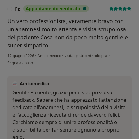
Fd
Appuntamento verificato
F
Un vero professionista, veramente bravo con
un'anamnesi molto attenta e visita scrupolosa
del paziente.Cosa non da poco molto gentile e
super simpatico
12 giugno 2026
•
Amicomedico
•
visita gastroenterologica
•
secondo l'opinione dell'utente Fd
Segnala abuso
Amicomedico
Gentile Paziente, grazie per il suo prezioso
feedback. Sapere che ha apprezzato l'attenzione
dedicata all'anamnesi, la scrupolosità della visita
e l'accoglienza ricevuta ci rende davvero felici.
Cerchiamo sempre di unire professionalità e
disponibilità per far sentire ognuno a proprio
agio.