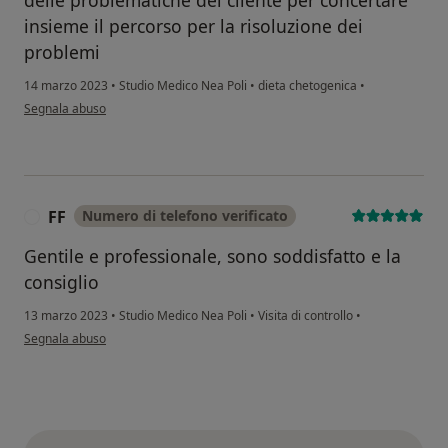
delle problematiche del cliente per concertare
insieme il percorso per la risoluzione dei
problemi
14 marzo 2023
•
Studio Medico Nea Poli
•
dieta chetogenica
•
secondo l'opinione dell'utente T.l.
Segnala abuso
FF
Numero di telefono verificato
F
Gentile e professionale, sono soddisfatto e la
consiglio
13 marzo 2023
•
Studio Medico Nea Poli
•
Visita di controllo
•
secondo l'opinione dell'utente FF
Segnala abuso