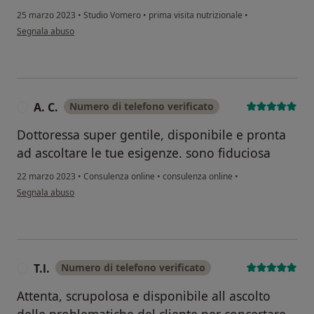
25 marzo 2023
•
Studio Vomero
•
prima visita nutrizionale
•
secondo l'opinione dell'utente ivana
Segnala abuso
A. C.
Numero di telefono verificato
A
Dottoressa super gentile, disponibile e pronta
ad ascoltare le tue esigenze. sono fiduciosa
22 marzo 2023
•
Consulenza online
•
consulenza online
•
secondo l'opinione dell'utente A. C.
Segnala abuso
T.l.
Numero di telefono verificato
T
Attenta, scrupolosa e disponibile all ascolto