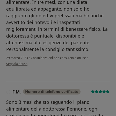
alimentare. In tre mesi, con una dieta
equilibrata ed appagante, non solo ho
raggiunto gli obiettivi prefissati ma ho anche
avvertito dei notevoli e inaspettati
miglioramenti in termini di benessere fisico. La
dottoressa è puntuale, disponibile e
attentissima alle esigenze del paziente.
Personalmente la consiglio tantissimo.
29 marzo 2023
•
Consulenza online
•
consulenza online
•
secondo l'opinione dell'utente MG
Segnala abuso
F.M.
Numero di telefono verificato
F
Sono 3 mesi che sto seguendo il piano
alimentare della dottoressa Pennone, ogni
visita è molto approfondita e precisa, ascolta