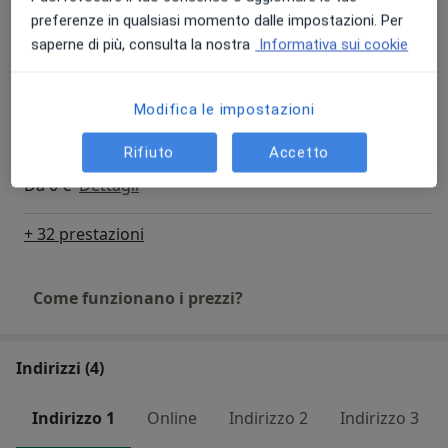
Dieta personalizzata
preferenze in qualsiasi momento dalle impostazioni. Per
Da 0 €
Dettagli
saperne di più, consulta la nostra
Informativa sui cookie
Dieta vegana
Da 0 €
Dettagli
Modifica le impostazioni
Rifiuto
Accetto
Dieta vegetariana
Da 0 €
Dettagli
+ 32 prestazioni
Come funzionano i prezzi?
Indirizzi (4)
Indirizzo 1
Online
Indirizzo 2
Indirizzo 3