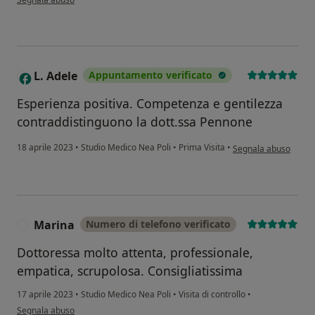
L. Adele
Appuntamento verificato
L
Esperienza positiva. Competenza e gentilezza
contraddistinguono la dott.ssa Pennone
secondo l'opinione de
18 aprile 2023
•
Studio Medico Nea Poli
•
Prima Visita
•
Segnala abuso
Marina
Numero di telefono verificato
M
Dottoressa molto attenta, professionale,
empatica, scrupolosa. Consigliatissima
17 aprile 2023
•
Studio Medico Nea Poli
•
Visita di controllo
•
secondo l'opinione dell'utente Marina
Segnala abuso