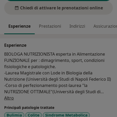
Chiedi di attivare le prenotazioni online
Esperienze
Prestazioni
Indirizzi
Assicurazio
Esperienze
BIOLOGA NUTRIZIONISTA esperta in Alimentazione
FUNZIONALE per : dimagrimento, sport, condizioni
fisiologiche e patologiche.
-Laurea Magistrale con Lode in Biologia della
Nutrizione (Università degli Studi di Napoli Federico II)
-Corso di perfezionamento post-laurea "la
NUTRIZIONE OTTIMALE"(Università degli Studi di
Su di me
Napoli Federico II)
Altro
Durante il mio percorso accademico e i miei successivi
Principali patologie trattate
studi, ho iniziato a vedere l’alimentazione come un
Bulimia
Colite
Sindrome Metabolica
modo per prendersi CURA di se stessi, non solo del