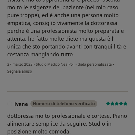
molto le esigenze del paziente (nel mio caso
pure troppe), ed è anche una persona molto
empatica, consiglio vivamente la dottoressa
perchè è una professionista molto preparata e
attenta, ho fatto molte diete ma questa è l'
unica che sto portando avanti con tranquillità e
costanza mangiando tutto.
27 marzo 2023
•
Studio Medico Nea Poli
•
dieta personalizzata
•
secondo l'opinione dell'utente F.M.
Segnala abuso
ivana
Numero di telefono verificato
I
dottoressa molto professionale e cortese. Piano
alimentare semplice da seguire. Studio in
posizione molto comoda.