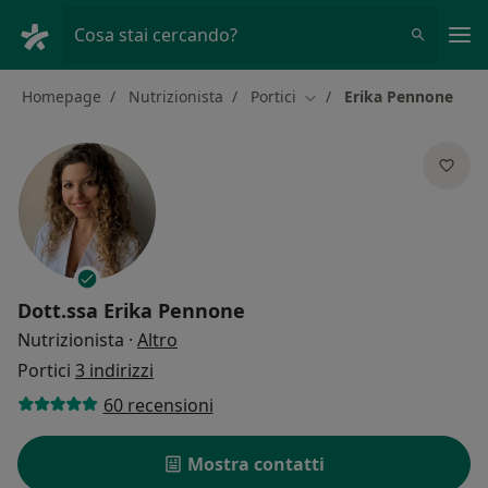
Men
Cosa stai cercando?
Homepage
Nutrizionista
Portici
Erika Pennone
Cambia città
Dott.ssa
Erika Pennone
sulle specializzazioni
Nutrizionista
·
Altro
Portici
3 indirizzi
60 recensioni
Mostra contatti