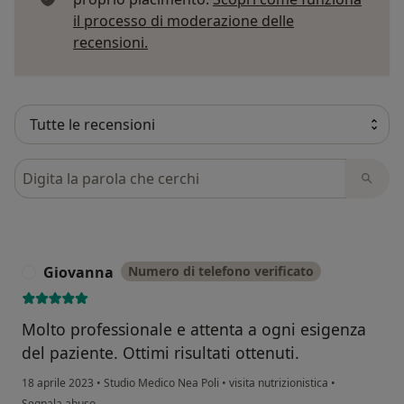
il processo di moderazione delle
Per saperne di più sulle opinioni
recensioni.
Cerca nelle recensioni
Giovanna
Numero di telefono verificato
G
Molto professionale e attenta a ogni esigenza
del paziente. Ottimi risultati ottenuti.
18 aprile 2023
•
Studio Medico Nea Poli
•
visita nutrizionistica
•
secondo l'opinione dell'utente Giovanna
Segnala abuso