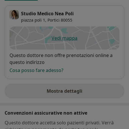
Studio Medico Nea Poli
piazza poli 1,
Portici
80055
Vedi mappa
si apre in una nuova scheda
Disponibilità
Questo dottore non offre prenotazioni online a
questo indirizzo
Cosa posso fare adesso?
Mostra dettagli
sull'indirizzo
Convenzioni assicurative non attive
Questo dottore accetta solo pazienti privati. Verrà