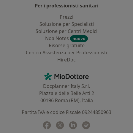
Per i professionisti sanitari
Prezzi
Soluzione per Specialisti
Soluzione per Centri Medici
Noa Notes
nuovo
Risorse gratuite
Centro Assistenza per Professionisti
HireDoc
Contatti
MioDottore - Homepage
Docplanner Italy S.r.l.
Piazzale delle Belle Arti 2
00196 Roma (RM), Italia
Partita IVA e codice Fiscale 09244850963
Facebook
si apre in una nuova scheda
Twitter
si apre in una nuova scheda
Linkedin
si apre in una nuova sc
Spotify
si apre in una nuo