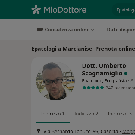
es. prest
Consulenza online
Date dispon
Epatologi a Marcianise. Prenota online 
Dott. Umberto
Scognamiglio
·
Al
Epatologo, Ecografista
247 recension
Indirizzo 1
Indirizzo 2
Indirizzo 3
Via Bernardo Tanucci 95, Caserta
•
Map