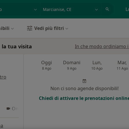
azione, medico, struttura
es: Roma
L
ibili
Vedi più filtri
la tua visita
In che modo ordiniamo i r
Oggi
Domani
Lun,
Mar,
8 Ago
9 Ago
10 Ago
11 Ago
tro
i
Non ci sono agende disponibili!
Chiedi di attivare le prenotazioni onlin
Online
pa