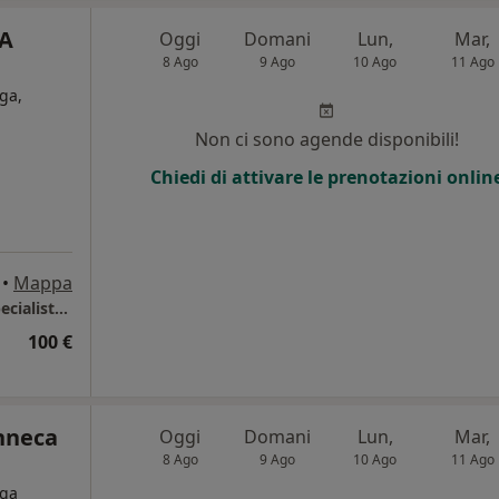
NA
Oggi
Domani
Lun,
Mar,
8 Ago
9 Ago
10 Ago
11 Ago
ga,
Non ci sono agende disponibili!
i
Chiedi di attivare le prenotazioni onlin
•
Mappa
Studio medico, Dott.ssa Maietta Caterina Specialista in Gastroenterologia ed Endoscopia digestiva, Malattie di Fegato, Vie biliari e Pancreas
100 €
enneca
Oggi
Domani
Lun,
Mar,
8 Ago
9 Ago
10 Ago
11 Ago
oga