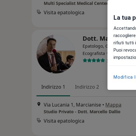
Multi Specialist Medical Center - La Salute a
Visita epatologica
La tua 
Accettando,
raccogliere 
Dott. Marcello Da
rifiuti tutt
Epatologo, Gastroenterolo
Puoi revoca
·
Altro
Ecografista
impostazion
303 recension
Modifica 
Indirizzo 1
Indirizzo 2
Online
Via Lucania 1, Marcianise
•
Mappa
Studio Privato - Dott. Marcello Dallio
Visita epatologica