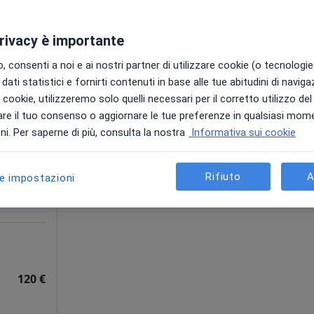
l Centro
120 €
privacy è importante
 consenti a noi e ai nostri partner di utilizzare cookie (o tecnologie 
dati statistici e fornirti contenuti in base alle tue abitudini di navig
llio
Oggi
Domani
Lun,
Mar,
i i cookie, utilizzeremo solo quelli necessari per il corretto utilizzo de
8 Ago
9 Ago
10 Ago
11 Ago
go,
re il tuo consenso o aggiornare le tue preferenze in qualsiasi mom
i. Per saperne di più, consulta la nostra
Informativa sui cookie
i
Non ci sono agende disponibili!
Chiedi di attivare le prenotazioni onlin
Rifiuto
A
le impostazioni
120 €