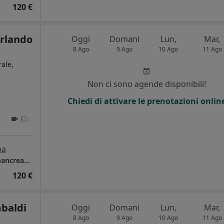
120 €
Orlando
Oggi
Domani
Lun,
Mar,
8 Ago
9 Ago
10 Ago
11 Ago
ale,
Non ci sono agende disponibili!
i
Chiedi di attivare le prenotazioni onlin
Online
pa
Centro di Chirurgia Oncologica Epato-bilio-pancreatica, Istituto Nazionale Tumori- IRCCS Fondazione Pascale, Napoli
120 €
baldi
Oggi
Domani
Lun,
Mar,
8 Ago
9 Ago
10 Ago
11 Ago