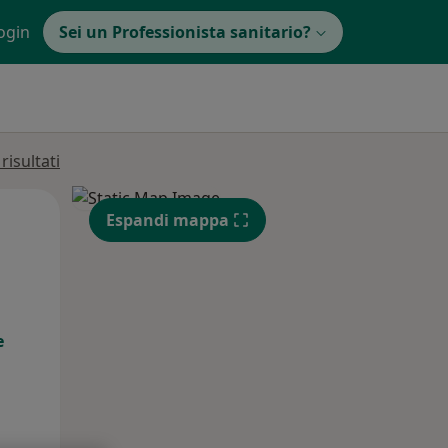
ogin
Sei un Professionista sanitario?
isultati
Mer,
Gio,
Ven,
Espandi mappa
12 Ago
13 Ago
14 Ago
e