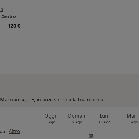
pa
l Centro
120 €
Marcianise, CE, in aree vicine alla tua ricerca.
Oggi
Domani
Lun,
Mar,
8 Ago
9 Ago
10 Ago
11 Ago
·
Altro
ogo