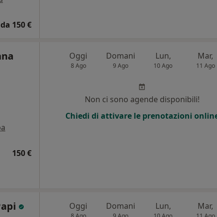
da 150 €
nna
Oggi
Domani
Lun,
Mar,
8 Ago
9 Ago
10 Ago
11 Ago
Non ci sono agende disponibili!
Chiedi di attivare le prenotazioni onlin
pa
150 €
Papi
Oggi
Domani
Lun,
Mar,
8 Ago
9 Ago
10 Ago
11 Ago