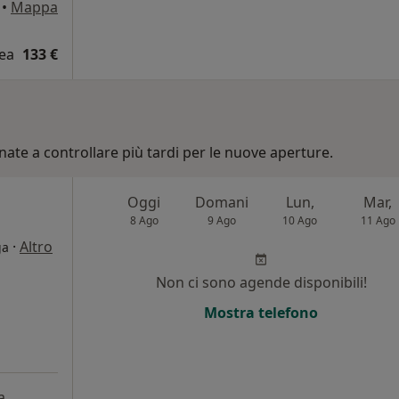
•
Mappa
dea
133 €
nate a controllare più tardi per le nuove aperture.
Oggi
Domani
Lun,
Mar,
8 Ago
9 Ago
10 Ago
11 Ago
·
Altro
ga
Non ci sono agende disponibili!
Mostra telefono
a