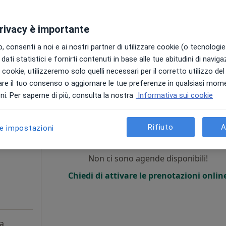
100 €
privacy è importante
 consenti a noi e ai nostri partner di utilizzare cookie (o tecnologie 
dati statistici e fornirti contenuti in base alle tue abitudini di navig
i i cookie, utilizzeremo solo quelli necessari per il corretto utilizzo de
re il tuo consenso o aggiornare le tue preferenze in qualsiasi mom
Sassuolo, MO, in aree vicine alla tua ricerca.
i. Per saperne di più, consulta la nostra
Informativa sui cookie
Oggi
Domani
Lun,
Mar,
8 Ago
9 Ago
10 Ago
11 Ago
Rifiuto
A
le impostazioni
Non ci sono agende disponibili!
i
Chiedi di attivare le prenotazioni onlin
a