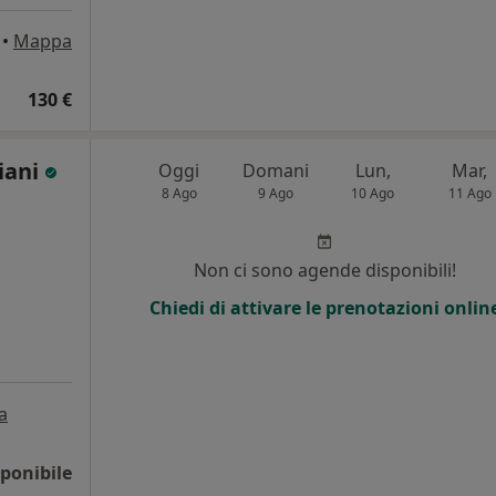
•
Mappa
130 €
iani
Oggi
Domani
Lun,
Mar,
8 Ago
9 Ago
10 Ago
11 Ago
Non ci sono agende disponibili!
Chiedi di attivare le prenotazioni onlin
a
ponibile