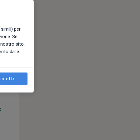
simili) per
azione. Se
l nostro sito.
ento dalle
Mer,
Gio,
Ven,
12 Ago
13 Ago
14 Ago
ccetto
e