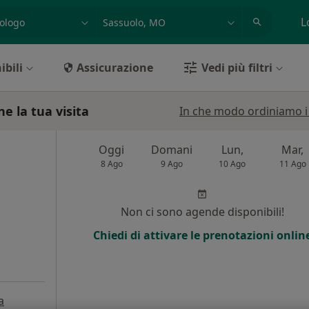
azione, medico, struttura
es: Roma
L
ibili
Assicurazione
Vedi più filtri
e la tua visita
In che modo ordiniamo i r
Oggi
Domani
Lun,
Mar,
8 Ago
9 Ago
10 Ago
11 Ago
Non ci sono agende disponibili!
Chiedi di attivare le prenotazioni onlin
a