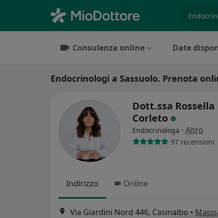
es. prest
Consulenza online
Date dispon
Endocrinologi a Sassuolo. Prenota onlin
Dott.ssa Rossella
Corleto
·
Altro
Endocrinologa
97 recensioni
Indirizzo
Online
Via Giardini Nord 446, Casinalbo
•
Mapp