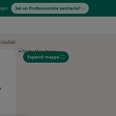
ogin
Sei un Professionista sanitario?
isultati
Mer,
Gio,
Ven,
Espandi mappa
12 Ago
13 Ago
14 Ago
e