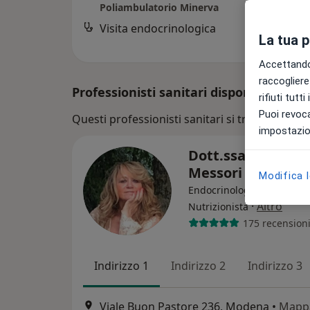
Poliambulatorio Minerva
Visita endocrinologica
La tua 
Accettando,
raccogliere 
Professionisti sanitari disponibili
rifiuti tutt
Puoi revoca
Questi professionisti sanitari si trovano fuori 
impostazion
Dott.ssa Beatrice
Messori
Modifica 
Endocrinologa, Dietologa,
·
Altro
Nutrizionista
175 recension
Indirizzo 1
Indirizzo 2
Indirizzo 3
Viale Buon Pastore 236, Modena
•
Mapp