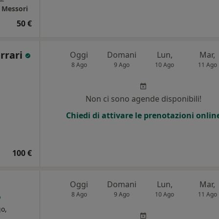
e Messori
50 €
rrari
Oggi
Domani
Lun,
Mar,
8 Ago
9 Ago
10 Ago
11 Ago
Non ci sono agende disponibili!
Chiedi di attivare le prenotazioni onlin
100 €
Oggi
Domani
Lun,
Mar,
8 Ago
9 Ago
10 Ago
11 Ago
o,