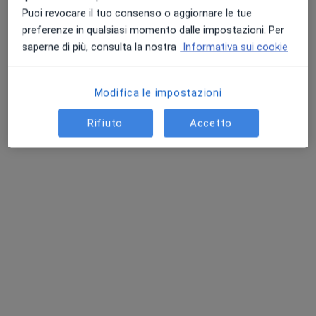
Puoi revocare il tuo consenso o aggiornare le tue
Questi professionisti sanitari si trovano fuori Sant
preferenze in qualsiasi momento dalle impostazioni. Per
Agata li Battiati, CT, in aree vicine alla tua ricerca.
saperne di più, consulta la nostra
Informativa sui cookie
Modifica le impostazioni
Rifiuto
Accetto
Dott. Carmelo Gusmano
Endocrinologo, Diabetologo, Andrologo
9 recensioni
Via Battello 46, Catania
•
Mappa
H7 Hospital Seven
Visita endocrinologica
100 €
Questo dottore non ha ancora attivato le prenotazioni online presso questo indirizzo.