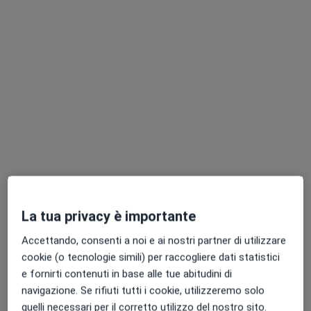
·
Altro
Endocrinologo, Dietista, Oculista
982 recensioni
Via Barriera del Bosco 10, Sant'Agata li Battiati
•
Mappa
Centro Medico Battiati
Prima visita endocrinologica
75 €
Mostra tutte le prestazioni
Dott.ssa Federica
Gambero
Endocrinologo
Questo centro non ha nessun professionista con date disponibili
La tua privacy è importante
Mostra profilo
Accettando, consenti a noi e ai nostri partner di utilizzare
cookie (o tecnologie simili) per raccogliere dati statistici
e fornirti contenuti in base alle tue abitudini di
navigazione. Se rifiuti tutti i cookie, utilizzeremo solo
Professionisti sanitari disponibili
quelli necessari per il corretto utilizzo del nostro sito.