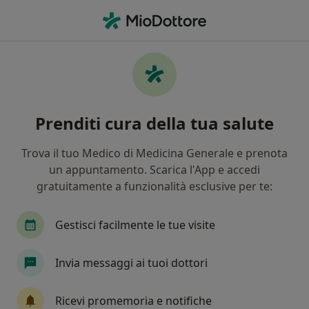
Men
Endocrinologo • Sant Agata li Battiati, CT
Filters
Assicurazione
Mappa
Endocrinologi a Sant'Agata li Battiati.
Prenditi cura della tua salute
Prenota online la tua visita
In che modo ordiniamo i risultati
Trova il tuo Medico di Medicina Generale e prenota
un appuntamento. Scarica l'App e accedi
gratuitamente a funzionalità esclusive per te:
Gestisci facilmente le tue visite
Invia messaggi ai tuoi dottori
Dott. Andrea Lomonaco
Ricevi promemoria e notifiche
·
Altro
Endocrinologo, Diabetologo, Ecografista