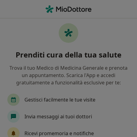
Men
Endocrinologo • Milano, MI
Filters
Assicurazione:
Onenet (AON)
Endocrinologi a Milano con Onenet (AON)
Prenditi cura della tua salute
In che modo ordiniamo i risultati
Trova il tuo Medico di Medicina Generale e prenota
un appuntamento. Scarica l'App e accedi
Tariffa per prestazioni private. L’importo può variare
gratuitamente a funzionalità esclusive per te:
in base alla copertura assicurativa.
Gestisci facilmente le tue visite
Invia messaggi ai tuoi dottori
Ricevi promemoria e notifiche