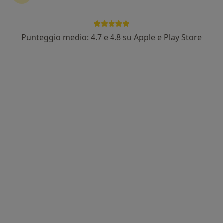
Pagamenti online
Punteggio medio: 4.7 e 4.8 su Apple e Play Store
Dott.ssa Manila Rubino
·
Altro
Endocrinologo, Agopuntore
11 recensioni
Indirizzo 1
Indirizzo 2
Indirizzo 3
Via Marostica, 38 a, Milano
•
Mappa
So Wen
Visita endocrinologica
120 €
Questo dottore non ha ancora attivato le prenotazioni online presso questo indirizzo.
Chiedi di attivare le prenotazioni online