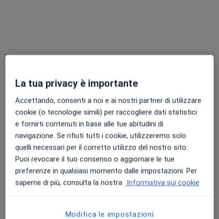
Dott.ssa Andree Aliana Serban
La tua privacy è importante
·
Altro
Endocrinologa
Accettando, consenti a noi e ai nostri partner di utilizzare
5 recensioni
cookie (o tecnologie simili) per raccogliere dati statistici
Via Caltagirone 12, Milano
•
Mappa
e fornirti contenuti in base alle tue abitudini di
RMS Polimedical
navigazione. Se rifiuti tutti i cookie, utilizzeremo solo
Visita endocrinologica
120 €
quelli necessari per il corretto utilizzo del nostro sito.
Puoi revocare il tuo consenso o aggiornare le tue
Questo dottore non ha ancora attivato le prenotazioni online presso questo indirizzo.
preferenze in qualsiasi momento dalle impostazioni. Per
Chiedi di attivare le prenotazioni online
saperne di più, consulta la nostra
Informativa sui cookie
Modifica le impostazioni