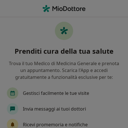
Men
Endocrinologo • Livorno, LI
Filters
Assicurazione
Mappa
Endocrinologi a Livorno. Prenota online la
Prenditi cura della tua salute
tua visita
In che modo ordiniamo i risultati
Trova il tuo Medico di Medicina Generale e prenota
un appuntamento. Scarica l'App e accedi
gratuitamente a funzionalità esclusive per te:
Gestisci facilmente le tue visite
Invia messaggi ai tuoi dottori
In evidenza
Ricevi promemoria e notifiche