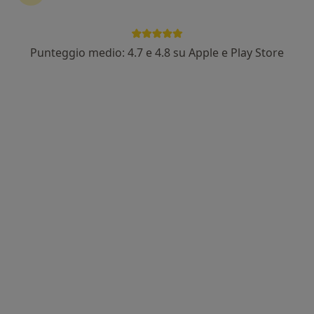
Dott. Dario Genovesi
·
Altro
Endocrinologo, Medico nucleare
322 recensioni
Punteggio medio: 4.7 e 4.8 su Apple e Play Store
Via del Mare 76a, Livorno
•
Mappa
Studi Medici Livorno
Visita endocrinologica
160 €
Questo dottore non ha ancora attivato le prenotazioni online presso questo indirizzo.
Chiedi di attivare le prenotazioni online
Dott.ssa Cristina Pasquini