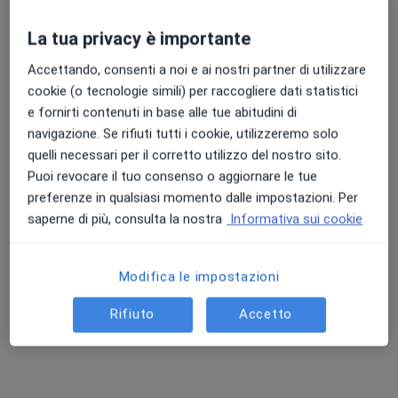
La tua privacy è importante
Accettando, consenti a noi e ai nostri partner di utilizzare
cookie (o tecnologie simili) per raccogliere dati statistici
Dott. Fabrizio Malvaldi
e fornirti contenuti in base alle tue abitudini di
navigazione. Se rifiuti tutti i cookie, utilizzeremo solo
·
Altro
Endocrinologo, Radiologo
quelli necessari per il corretto utilizzo del nostro sito.
70 recensioni
Puoi revocare il tuo consenso o aggiornare le tue
preferenze in qualsiasi momento dalle impostazioni. Per
Indirizzo 1
Indirizzo 2
saperne di più, consulta la nostra
Informativa sui cookie
Piazza Cavour 6, Livorno
•
Mappa
Ethicamed
Modifica le impostazioni
Visita endocrinologica
150 €
Rifiuto
Accetto
Questo dottore non ha ancora attivato le prenotazioni online presso questo indirizzo.
Chiedi di attivare le prenotazioni online