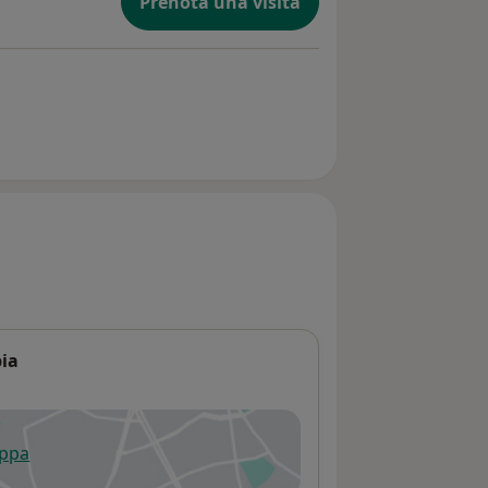
Prenota una visita
pia
appa
 apre in una nuova scheda