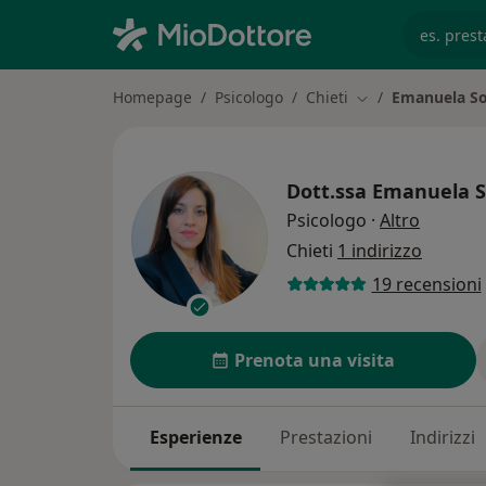
es. prest
Homepage
Psicologo
Chieti
Emanuela So
Cambia città
Dott.ssa
Emanuela S
sulle sp
Psicologo
·
Altro
Chieti
1 indirizzo
19 recensioni
Prenota una visita
Esperienze
Prestazioni
Indirizzi