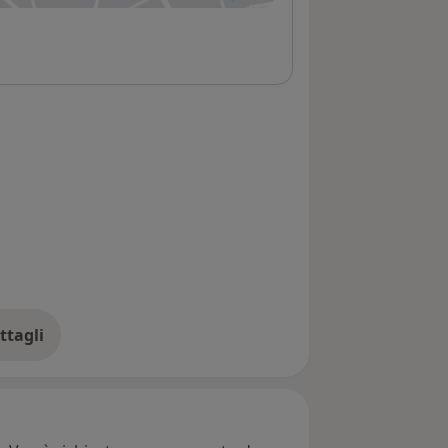
ttagli
ll'indirizzo