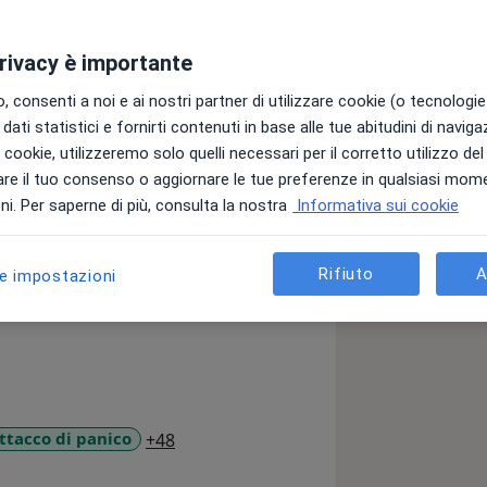
privacy è importante
ento Psicoanalitico e
ne degli Psicologi della Regione
 consenti a noi e ai nostri partner di utilizzare cookie (o tecnologie 
dati statistici e fornirti contenuti in base alle tue abitudini di navig
l Diploma di Laurea in Musicoterapia
i i cookie, utilizzeremo solo quelli necessari per il corretto utilizzo de
Università di Medicine Naturali e
re il tuo consenso o aggiornare le tue preferenze in qualsiasi mom
 seguito conseguendo la Laurea
i. Per saperne di più, consulta la nostra
Informativa sui cookie
ute presso l'Università "G. D'Annunzio"
zione in Psicoterapia presso la Scuola
ituzionale (S.I.P.S.I.) di Roma, nella
Rifiuto
A
le impostazioni
ienti oncologici e dei suoi familiari.
terapeuta in ambito scolastico ha
creative relative alla sfera
ini sia di favorire l’inclusione
 ai bambini con disabilità. Tali
che la Specializzazione per le attività
a11y_sr_more_diseases
ttacco di panico
+48
lità e a lavorare come docente di ruolo
lla Scuola Primaria.