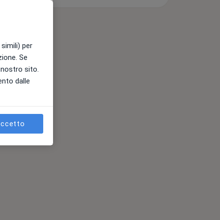
simili) per
azione. Se
l nostro sito.
ento dalle
ccetto