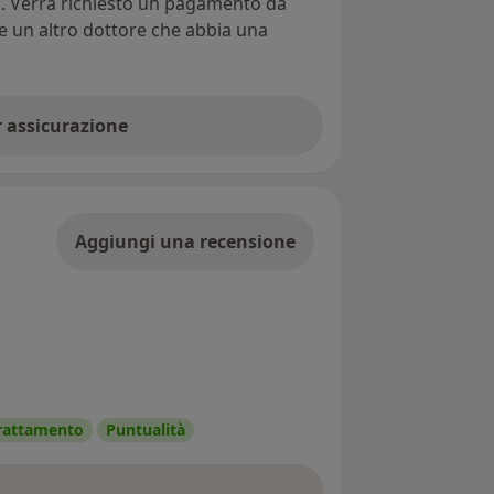
ti. Verrà richiesto un pagamento da
re un altro dottore che abbia una
er assicurazione
Aggiungi una recensione
 trattamento
Puntualità