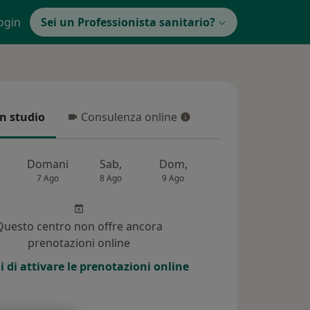
ogin
Sei un Professionista sanitario?
in studio
Consulenza online
 studio
Consulenza online
Domani
Sab,
Dom,
Lun,
Mar,
7 Ago
8 Ago
9 Ago
10 Ago
11 Ag
Questo centro non offre ancora
prenotazioni online
i di attivare le prenotazioni online