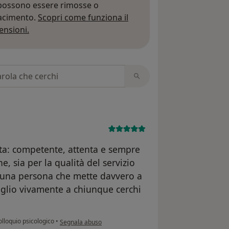
 possono essere rimosse o
iacimento.
Scopri come funziona il
Per saperne di più sulle opinioni
ensioni.
 recensioni
sta: competente, attenta e sempre
, sia per la qualità del servizio
È una persona che mette davvero a
iglio vivamente a chiunque cerchi
secondo l'opinione dell'utente A. P.
lloquio psicologico
•
Segnala abuso