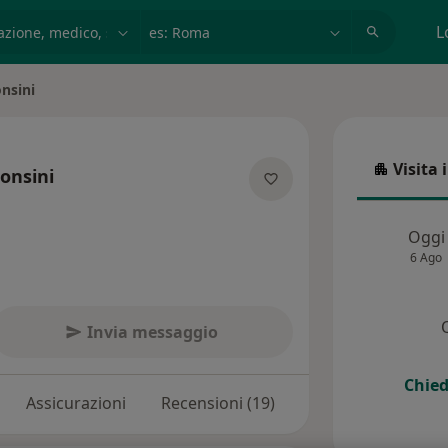
azione, medico, struttura
es: Roma
L
nsini
Visita 
onsini
Visita in
ecializzazioni
Oggi
6 Ago
Invia messaggio
Chied
Assicurazioni
Recensioni (19)