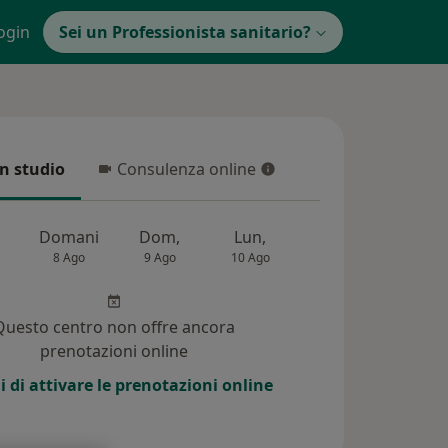
ogin
Sei un Professionista sanitario?
in studio
Consulenza online
 studio
Consulenza online
Domani
Dom,
Lun,
Mar,
Mer,
8 Ago
9 Ago
10 Ago
11 Ago
12 Ag
Questo centro non offre ancora
prenotazioni online
i di attivare le prenotazioni online
(144)