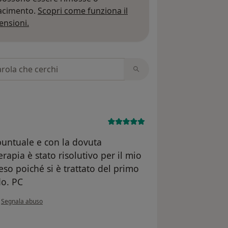
iacimento.
Scopri come funziona il
Per saperne di più sulle opinioni
ensioni.
 recensioni
puntuale e con la dovuta
erapia è stato risolutivo per il mio
so poiché si è trattato del primo
do. PC
secondo l'opinione dell'utente Paolo
•
Segnala abuso