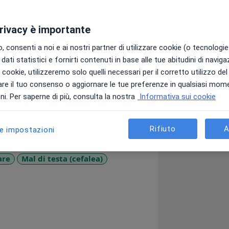
privacy è importante
opata dedicato a migliorare il
zienti. Nei miei anni di esperienza ho
 consenti a noi e ai nostri partner di utilizzare cookie (o tecnologie 
a gamma di individui, dai atleti agli
dati statistici e fornirti contenuti in base alle tue abitudini di navig
i fisiche.
i i cookie, utilizzeremo solo quelli necessari per il corretto utilizzo de
re il tuo consenso o aggiornare le tue preferenze in qualsiasi mom
ri pratiche della fisioterapia e
i. Per saperne di più, consulta la nostra
Informativa sui cookie
o completo e personalizzato per ogni
 a superare le loro sfide fisiche,
le di vita attivo e sano.
Rifiuto
A
le impostazioni
 terapeutici e tecniche di
are
Mal di testa (cefalea)
re un trattamento efficace ed
e_diseases
l benessere e la sicurezza dei miei
o e competente per affrontare le tue
 Sono qui per aiutarti a raggiungere i