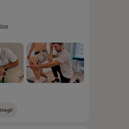
line
ttagli
ll'esperienza