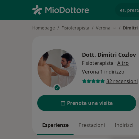
es. prest
Homepage
Fisioterapista
Verona
Dimitri
Cambia città
Dott.
Dimitri Cozlov
sull
Fisioterapista
·
Altro
Verona
1 indirizzo
32 recensioni
Prenota una visita
Esperienze
Prestazioni
Indirizzi