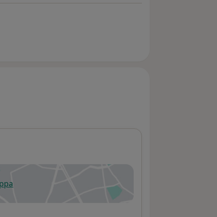
appa
 apre in una nuova scheda