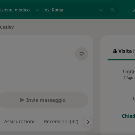
azione, medico, struttura
es: Roma
L
 Cozlov
Visita 
Visita in
e specializzazioni
Oggi
7 Ago
Invia messaggio
Chied
Assicurazioni
Recensioni (32)
Risposte ai pazienti 