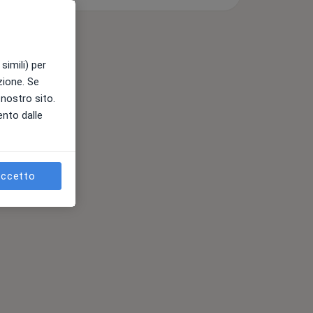
simili) per
azione. Se
l nostro sito.
ento dalle
ccetto