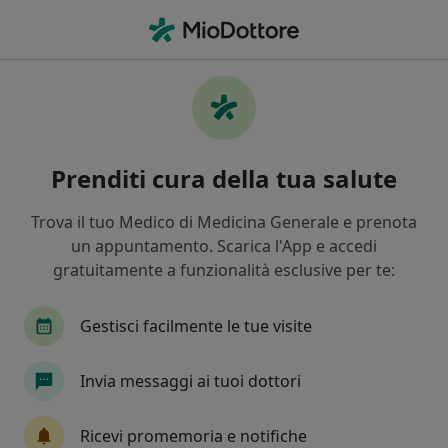
Men
Dietista • Treviglio, BG
Filters
Mappa
Dietisti a Treviglio. Prenota online la tua
Prenditi cura della tua salute
visita
In che modo ordiniamo i risultati
Trova il tuo Medico di Medicina Generale e prenota
un appuntamento. Scarica l'App e accedi
gratuitamente a funzionalità esclusive per te:
Gestisci facilmente le tue visite
Invia messaggi ai tuoi dottori
Dott.ssa Susanna Agnello
Ricevi promemoria e notifiche
Dietista, Nutrizionista