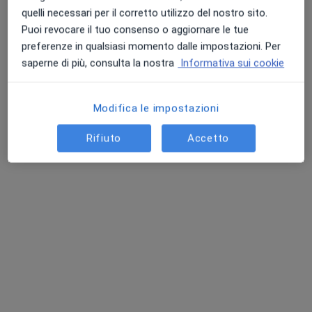
quelli necessari per il corretto utilizzo del nostro sito.
Puoi revocare il tuo consenso o aggiornare le tue
preferenze in qualsiasi momento dalle impostazioni. Per
saperne di più, consulta la nostra
Informativa sui cookie
Dott.ssa Giulia Brambilla
Dietista, Nutrizionista
35 recensioni
Modifica le impostazioni
Via Giovanni Battista dell'Era 1/D, Treviglio
•
Mappa
Rifiuto
Accetto
STUDIO MEC Salute e Benessere
Controllo nutrizionale
60 €
Questo dottore non ha ancora attivato le prenotazioni online presso questo indirizzo.
Chiedi di attivare le prenotazioni online
Professionisti sanitari disponibili
Questi professionisti sanitari si trovano fuori