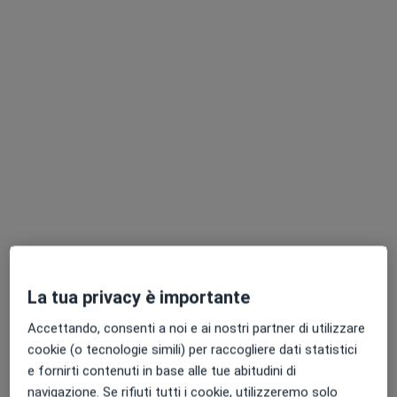
Dott.ssa Federica Belotti
Dietista
342 recensioni
Indirizzo
Online
Via Giovanni Boccaccio 8, Treviglio
•
Mappa
DIETETICA SU MISURA
Prima visita nutrizionale
90 €
Questo dottore non ha ancora attivato le prenotazioni online presso questo indirizzo.
Chiedi di attivare le prenotazioni online
La tua privacy è importante
Accettando, consenti a noi e ai nostri partner di utilizzare
cookie (o tecnologie simili) per raccogliere dati statistici
e fornirti contenuti in base alle tue abitudini di
navigazione. Se rifiuti tutti i cookie, utilizzeremo solo