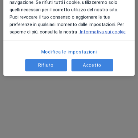
navigazione. Se rifiuti tutti i cookie, utilizzeremo solo
quelli necessari per il corretto utilizzo del nostro sito.
Puoi revocare il tuo consenso o aggiornare le tue
Punteggio medio: 4.7 e 4.8 su Apple e Play Store
preferenze in qualsiasi momento dalle impostazioni. Per
saperne di più, consulta la nostra
Informativa sui cookie
Pagamenti online
Dott. Nazario Pesce
Modifica le impostazioni
·
Altro
Dermatologo, Tricologo
92 recensioni
Rifiuto
Accetto
Consulenza online
160 €
Questo dottore non ha ancora attivato le prenotazioni online presso questo indirizzo.
Chiedi di attivare le prenotazioni online
Homepage
Dermatologo
Sassari
Inarcassa
Cambia città
Cambia ci