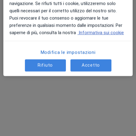
navigazione. Se rifiuti tutti i cookie, utilizzeremo solo
quelli necessari per il corretto utilizzo del nostro sito.
Puoi revocare il tuo consenso o aggiornare le tue
Punteggio medio: 4.7 e 4.8 su Apple e Play Store
preferenze in qualsiasi momento dalle impostazioni. Per
saperne di più, consulta la nostra
Informativa sui cookie
Pagamenti online
Dott. Nazario Pesce
Modifica le impostazioni
·
Altro
Dermatologo, Tricologo
92 recensioni
Rifiuto
Accetto
Consulenza online
160 €
Questo dottore non ha ancora attivato le prenotazioni online presso questo indirizzo.
Chiedi di attivare le prenotazioni online
Homepage
Dermatologo
Sassari
Cambia città
Europ Assistance
Cambia città