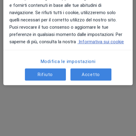
e fornirti contenuti in base alle tue abitudini di
navigazione. Se rifiuti tutti i cookie, utilizzeremo solo
quelli necessari per il corretto utilizzo del nostro sito.
Dott.ssa Bianca Morelli
Puoi revocare il tuo consenso o aggiornare le tue
·
Altro
Dentista
preferenze in qualsiasi momento dalle impostazioni. Per
20 recensioni
saperne di più, consulta la nostra
Informativa sui cookie
Via I° Maggio 60, Terni
•
Mappa
Jacaroni Centro Diagnostico Dott. Bianca Morelli
Modifica le impostazioni
Visita ortodontica
60 €
Rifiuto
Accetto
Questo dottore non ha ancora attivato le prenotazioni online presso questo indirizzo.
Chiedi di attivare le prenotazioni online