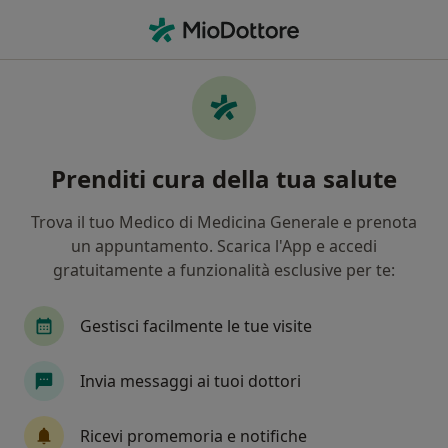
Men
Dentista • Provincia di Terni, TR
Filters
Assicurazione:
rbm salute
Dentisti a Terni con Rbm salute
Prenditi cura della tua salute
In che modo ordiniamo i risultati
Trova il tuo Medico di Medicina Generale e prenota
un appuntamento. Scarica l'App e accedi
Tariffa per prestazioni private. L’importo può variare
gratuitamente a funzionalità esclusive per te:
in base alla copertura assicurativa.
Gestisci facilmente le tue visite
Invia messaggi ai tuoi dottori
Ricevi promemoria e notifiche