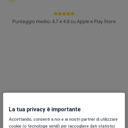
Pagamenti online
Punteggio medio: 4.7 e 4.8 su Apple e Play Store
Dott.ssa Silvia Leonardi
·
Altro
Dentista, Ortodontista, Igienista dentale
268 recensioni
Via Aldo Moro 15, Montefiascone
•
Mappa
Clinica Dentistica Anita
Prima visita odontoiatrica
Prestazione gratuita
Questo dottore non ha ancora attivato le prenotazioni online presso questo indirizzo.
Chiedi di attivare le prenotazioni online
La tua privacy è importante
Accettando, consenti a noi e ai nostri partner di utilizzare
cookie (o tecnologie simili) per raccogliere dati statistici