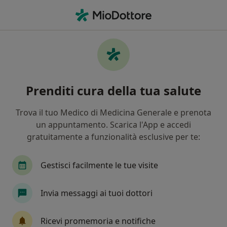
Men
Dentista • Sarno, SA
Filters
Assicurazione:
enasarco
Dentisti a Sarno con Enasarco
Prenditi cura della tua salute
In che modo ordiniamo i risultati
Trova il tuo Medico di Medicina Generale e prenota
un appuntamento. Scarica l'App e accedi
Tariffa per prestazioni private. L’importo può variare
gratuitamente a funzionalità esclusive per te:
in base alla copertura assicurativa.
Gestisci facilmente le tue visite
Invia messaggi ai tuoi dottori
Ricevi promemoria e notifiche