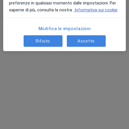
preferenze in qualsiasi momento dalle impostazioni. Per
saperne di più, consulta la nostra
Informativa sui cookie
Modifica le impostazioni
Rifiuto
Accetto
Pagamenti online
Dr. Giovanni Bozzelli
·
Altro
Dentista
60 recensioni
Indirizzo
Online
Via Arciprete Acconcia, 31, Capodrise
•
Mappa
Studio dentistico Capodrise
Prima visita dentistica
Prestazione gratuita