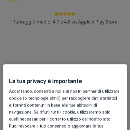
Dr. Massimo Crescenzi
Punteggio medio: 4.7 e 4.8 su Apple e Play Store
·
Altro
Dentista
10 recensioni
Via Umberto I, 51, Sarno
•
Mappa
Dott. Massimo Crescenzi
Prima visita dentistica
30 €
Questo dottore non ha ancora attivato le prenotazioni online presso questo indirizzo.
La tua privacy è importante
Chiedi di attivare le prenotazioni online
Accettando, consenti a noi e ai nostri partner di utilizzare
cookie (o tecnologie simili) per raccogliere dati statistici
Professionisti sanitari disponibili
e fornirti contenuti in base alle tue abitudini di
navigazione. Se rifiuti tutti i cookie, utilizzeremo solo
Questi professionisti sanitari si trovano fuori Sarno,
quelli necessari per il corretto utilizzo del nostro sito.
SA, in aree vicine alla tua ricerca.
Puoi revocare il tuo consenso o aggiornare le tue