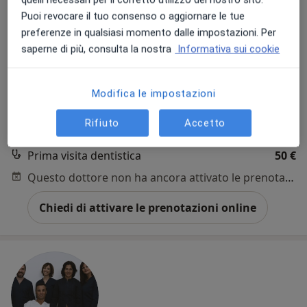
Puoi revocare il tuo consenso o aggiornare le tue
preferenze in qualsiasi momento dalle impostazioni. Per
saperne di più, consulta la nostra
Informativa sui cookie
Dott.ssa Rossella Salerno
·
Altro
Dentista
20 recensioni
Modifica le impostazioni
Via Marchese di Villabianca 82, Palermo
•
Mappa
Rifiuto
Accetto
Studio Odontoiatrico Salerno
Prima visita dentistica
50 €
Questo dottore non ha ancora attivato le prenotazioni online presso questo indirizzo.
Chiedi di attivare le prenotazioni online