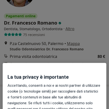
Pagamenti online
Dr. Francesco Romano
·
Altro
Dentista, Stomatologo, Ortodontista
75 recensioni
P.za Castelnuovo 50, Palermo
•
Mappa
Studio Odontoiatrico Dr. Francesco Romano
Prima visita odontoiatrica
80 €
Questo dottore non ha ancora attivato le prenotazioni online presso questo indirizzo.
Chiedi di attivare le prenotazioni online
La tua privacy è importante
Accettando, consenti a noi e ai nostri partner di utilizzare
cookie (o tecnologie simili) per raccogliere dati statistici
e fornirti contenuti in base alle tue abitudini di
navigazione. Se rifiuti tutti i cookie, utilizzeremo solo
quelli necessari per il corretto utilizzo del nostro sito.