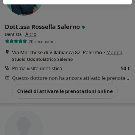
Dott.ssa Rossella Salerno
·
Altro
Dentista
20 recensioni
Via Marchese di Villabianca 82, Palermo
•
Mappa
Studio Odontoiatrico Salerno
Prima visita dentistica
50 €
Questo dottore non ha ancora attivato le prenotazioni online presso questo indirizzo.
Chiedi di attivare le prenotazioni online