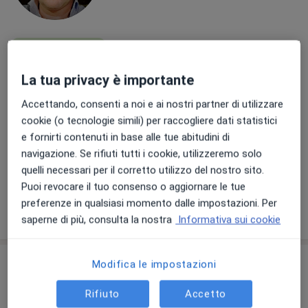
Pagamenti online
Dr. Francesco Romano
La tua privacy è importante
·
Altro
Dentista, Stomatologo, Ortodontista
75 recensioni
Accettando, consenti a noi e ai nostri partner di utilizzare
cookie (o tecnologie simili) per raccogliere dati statistici
P.za Castelnuovo 50, Palermo
•
Mappa
e fornirti contenuti in base alle tue abitudini di
Studio Odontoiatrico Dr. Francesco Romano
navigazione. Se rifiuti tutti i cookie, utilizzeremo solo
Prima visita odontoiatrica
80 €
quelli necessari per il corretto utilizzo del nostro sito.
Questo dottore non ha ancora attivato le prenotazioni online presso questo indirizzo.
Puoi revocare il tuo consenso o aggiornare le tue
preferenze in qualsiasi momento dalle impostazioni. Per
Chiedi di attivare le prenotazioni online
saperne di più, consulta la nostra
Informativa sui cookie
Modifica le impostazioni
Rifiuto
Accetto