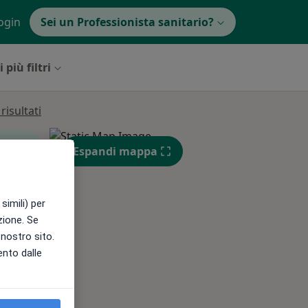
ogin
Sei un Professionista sanitario?
 più filtri
isultati
Espandi mappa
simili) per
Lun,
Mar,
Mer,
azione. Se
10 Ago
11 Ago
12 Ago
l nostro sito.
ento dalle
e