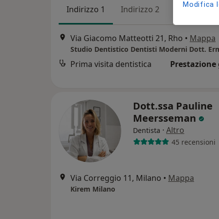
Modifica 
Indirizzo 1
Indirizzo 2
Online
Via Giacomo Matteotti 21, Rho
•
Mappa
Prima visita dentistica
Prestazione 
Dott.ssa Pauline
Meersseman
·
Altro
Dentista
45 recensioni
Via Correggio 11, Milano
•
Mappa
Kirem Milano