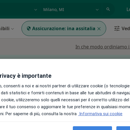
azione, medico, struttura
es: Roma
L
ibili
Assicurazione:
ina assitalia
Vedi
In che modo ordiniamo i r
può variare in base alla copertura assicurativa.
privacy è importante
 consenti a noi e ai nostri partner di utilizzare cookie (o tecnologie 
rtì
Oggi
Domani
Sab,
Dom,
dati statistici e fornirti contenuti in base alle tue abitudini di navig
6 Ago
7 Ago
8 Ago
9 Ago
i i cookie, utilizzeremo solo quelli necessari per il corretto utilizzo de
i
re il tuo consenso o aggiornare le tue preferenze in qualsiasi mom
i. Per saperne di più, consulta la nostra
Informativa sui cookie
Non ci sono agende disponibili!
Chiedi di attivare le prenotazioni onlin