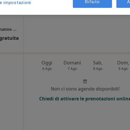
Rifiuto
A
le impostazioni
Studio Dentistico Dentisti Moderni Dott. Ermanno Putortì
gratuita
Oggi
Domani
Sab,
Dom,
6 Ago
7 Ago
8 Ago
9 Ago
Non ci sono agende disponibili!
Chiedi di attivare le prenotazioni onlin