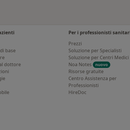
azienti
Per i professionisti sanitar
i
Prezzi
di base
Soluzione per Specialisti
ure
Soluzione per Centri Medici
al dottore
Noa Notes
nuovo
zioni
Risorse gratuite
gie
Centro Assistenza per
Professionisti
bile
HireDoc