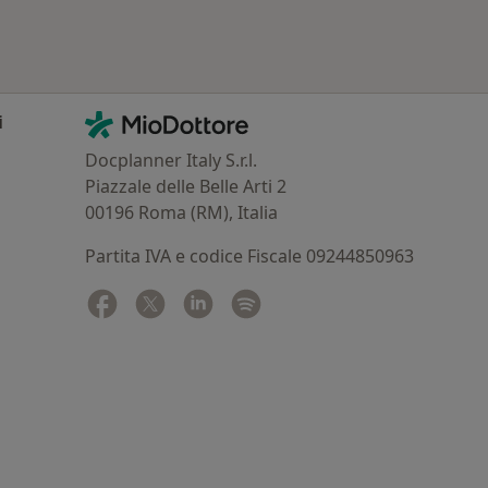
Contatti
MioDottore - Homepage
i
Docplanner Italy S.r.l.
Piazzale delle Belle Arti 2
00196 Roma (RM), Italia
Partita IVA e codice Fiscale 09244850963
Facebook
si apre in una nuova scheda
Twitter
si apre in una nuova scheda
Linkedin
si apre in una nuova scheda
Spotify
si apre in una nuova sched