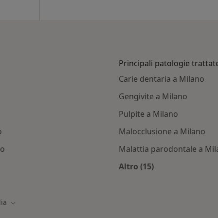
Principali patologie trattat
Carie dentaria a Milano
Gengivite a Milano
Pulpite a Milano
o
Malocclusione a Milano
no
Malattia parodontale a Mi
Altro (15)
i con Ina assitalia
Altro nella categoria:
lia
Cambia città