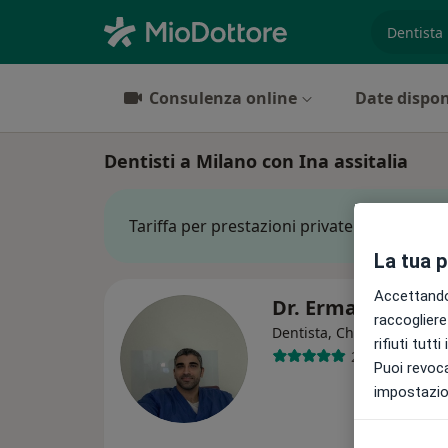
es. prest
Consulenza online
Date dispon
Dentisti a Milano con Ina assitalia
Tariffa per prestazioni private. L’importo 
La tua 
Accettando,
Dr. Ermanno Puto
raccogliere 
·
Altro
Dentista, Chirurgo
rifiuti tutt
236 recension
Puoi revoca
impostazion