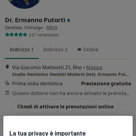
Dr. Ermanno Putortì
·
Altro
Dentista, Chirurgo
237 recensioni
Indirizzo 1
Indirizzo 2
Online
Via Giacomo Matteotti 21, Rho
•
Mappa
Studio Dentistico Dentisti Moderni Dott. Ermanno Putortì
Prima visita dentistica
Prestazione gratuita
Questo dottore non ha ancora attivato le prenotazioni online presso questo indirizzo.
Chiedi di attivare le prenotazioni online
La tua privacy è importante