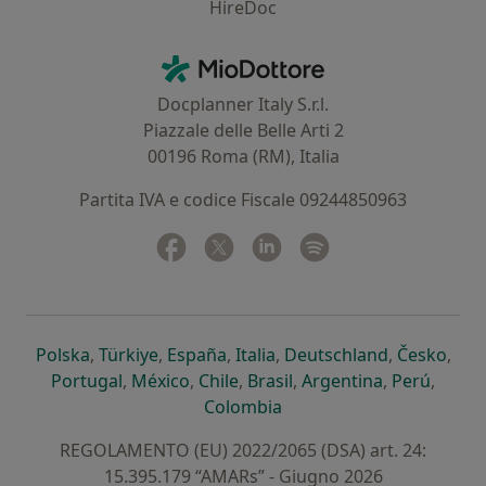
HireDoc
Contatti
MioDottore - Homepage
Docplanner Italy S.r.l.
Piazzale delle Belle Arti 2
00196 Roma (RM), Italia
Partita IVA e codice Fiscale 09244850963
Facebook
si apre in una nuova scheda
Twitter
si apre in una nuova scheda
Linkedin
si apre in una nuova sc
Spotify
si apre in una nuo
si apre in una nuova scheda
si apre in una nuova scheda
si apre in una nuova scheda
si apre in una nuova sche
si apre in 
si a
Polska
,
Türkiye
,
España
,
Italia
,
Deutschland
,
Česko
,
si apre in una nuova scheda
si apre in una nuova scheda
si apre in una nuova scheda
si apre in una nuova s
si apre in u
si apr
Portugal
,
México
,
Chile
,
Brasil
,
Argentina
,
Perú
,
si apre in una nuova sch
Colombia
REGOLAMENTO (EU) 2022/2065 (DSA) art. 24:
15.395.179 “AMARs” - Giugno 2026