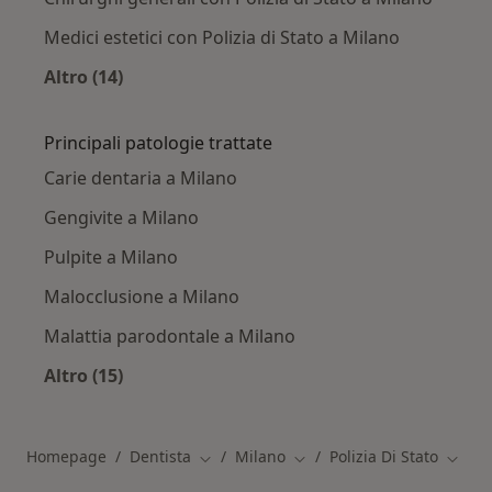
Medici estetici con Polizia di Stato a Milano
Altro (14)
Altro nella categoria: Altri specialisti con Poliz
Principali patologie trattate
Carie dentaria a Milano
Gengivite a Milano
Pulpite a Milano
Malocclusione a Milano
Malattia parodontale a Milano
Altro (15)
Altro nella categoria: Principali patologie trat
Homepage
Dentista
Milano
Polizia Di Stato
Cambia città
Cambia città
Cambia