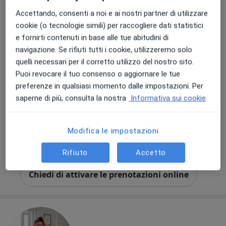
Accettando, consenti a noi e ai nostri partner di utilizzare
cookie (o tecnologie simili) per raccogliere dati statistici
e fornirti contenuti in base alle tue abitudini di
navigazione. Se rifiuti tutti i cookie, utilizzeremo solo
quelli necessari per il corretto utilizzo del nostro sito.
Dott. Valerio Girone
Puoi revocare il tuo consenso o aggiornare le tue
·
Altro
Dentista, Medico estetico
preferenze in qualsiasi momento dalle impostazioni. Per
13 recensioni
saperne di più, consulta la nostra
Informativa sui cookie
Via Fieno 3, Milano
•
Mappa
MISSORI MEDICAL CENTER - Ambulatorio in Centro a Milano
Modifica le impostazioni
Prima visita odontoiatrica
Prestazione gratuita
Questo dottore non ha ancora attivato le prenotazioni online presso questo indirizzo.
Rifiuto
Accetto
Chiedi di attivare le prenotazioni online