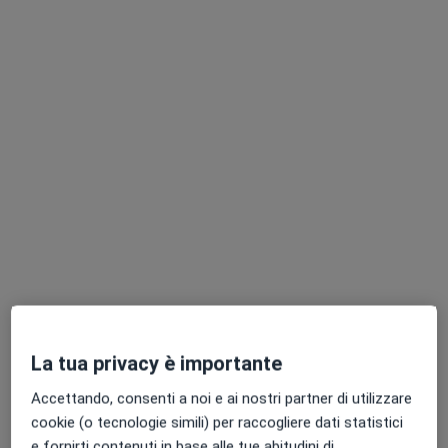
Professionisti sanitari disponibili
Questi professionisti sanitari si trovano fuori Enna,
EN, in aree vicine alla tua ricerca.
Dr. Eros Rizzo
·
Altro
Dentista
142 recensioni
La tua privacy è importante
Via Filippo Turati 130F, Caltanissetta
•
Mappa
Studio Privato
Accettando, consenti a noi e ai nostri partner di utilizzare
Estrazione di denti e radici
50 €
cookie (o tecnologie simili) per raccogliere dati statistici
e fornirti contenuti in base alle tue abitudini di