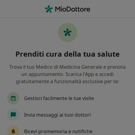
Men
Dentista • Enna, EN
Filters
Mappa
Dentisti a Enna. Prenota online la tua visita
Prenditi cura della tua salute
In che modo ordiniamo i risultati
Trova il tuo Medico di Medicina Generale e prenota
un appuntamento. Scarica l'App e accedi
gratuitamente a funzionalità esclusive per te:
Gestisci facilmente le tue visite
Invia messaggi ai tuoi dottori
Pagamenti online
Dott.ssa Lucia Di Marco
Ricevi promemoria e notifiche