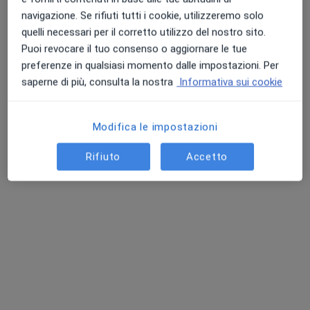
Questo dottore non ha ancora attivato le prenotazioni online presso questo indirizzo.
navigazione. Se rifiuti tutti i cookie, utilizzeremo solo
quelli necessari per il corretto utilizzo del nostro sito.
Chiedi di attivare le prenotazioni online
Puoi revocare il tuo consenso o aggiornare le tue
preferenze in qualsiasi momento dalle impostazioni. Per
saperne di più, consulta la nostra
Informativa sui cookie
Modifica le impostazioni
Rifiuto
Accetto
Dott.ssa Mila Milia
·
Altro
Dentista
67 recensioni
Via Pietro Nenni 57, Caltanissetta
•
Mappa
Studio Mila Milia
Visita dentistica
150 €