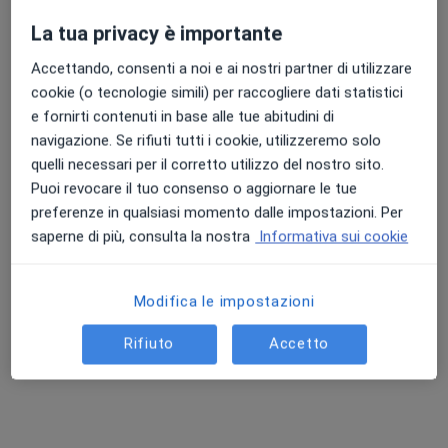
La tua privacy è importante
Dr. Ermanno Putortì
Accettando, consenti a noi e ai nostri partner di utilizzare
Punteggio medio: 4.7 e 4.8 su Apple e Play Store
·
Altro
Dentista, Chirurgo
cookie (o tecnologie simili) per raccogliere dati statistici
236 recensioni
e fornirti contenuti in base alle tue abitudini di
navigazione. Se rifiuti tutti i cookie, utilizzeremo solo
Indirizzo 1
Indirizzo 2
Online
quelli necessari per il corretto utilizzo del nostro sito.
Puoi revocare il tuo consenso o aggiornare le tue
preferenze in qualsiasi momento dalle impostazioni. Per
Via Giacomo Matteotti 21, Rho
•
Mappa
saperne di più, consulta la nostra
Informativa sui cookie
Studio Dentistico Dentisti Moderni Dott. Ermanno Putortì
Prima visita dentistica
Prestazione gratuita
Modifica le impostazioni
Questo dottore non ha ancora attivato le prenotazioni online presso questo indirizzo.
Rifiuto
Accetto
Chiedi di attivare le prenotazioni online
Professionisti sanitari disponibili