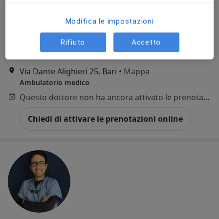
Modifica le impostazioni
Dott. Michele Covelli
Dentista
Rifiuto
Accetto
7 recensioni
Via Dante Alighieri 25, Bari
•
Mappa
Ambulatorio medico
Questo dottore non ha ancora attivato le prenotazioni online presso questo indirizzo.
Chiedi di attivare le prenotazioni online