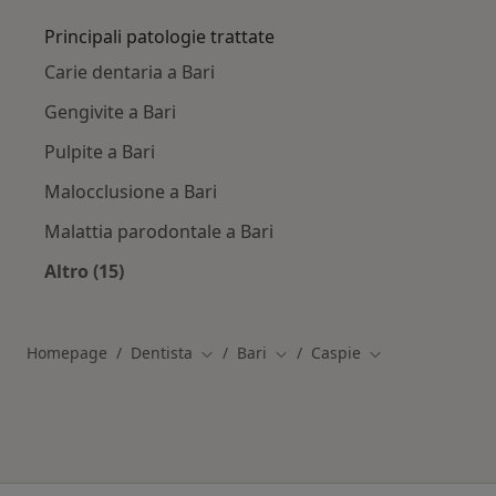
Principali patologie trattate
Carie dentaria a Bari
Gengivite a Bari
Pulpite a Bari
Malocclusione a Bari
Malattia parodontale a Bari
Altro (15)
Altro nella categoria: Principali patologie trat
Homepage
Dentista
Bari
Caspie
Cambia città
Cambia città
Cambia città