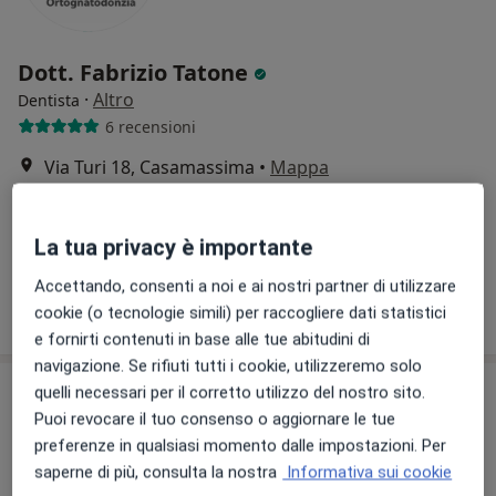
Dott. Fabrizio Tatone
·
Altro
Dentista
6 recensioni
Via Turi 18, Casamassima
•
Mappa
Clinica odontoiatrica Dr. Tatone Fabrizio
Prima visita dentistica
Prezzo non disponibile
La tua privacy è importante
Questo dottore non ha ancora attivato le prenotazioni online presso questo indirizzo.
Accettando, consenti a noi e ai nostri partner di utilizzare
Chiedi di attivare le prenotazioni online
cookie (o tecnologie simili) per raccogliere dati statistici
e fornirti contenuti in base alle tue abitudini di
navigazione. Se rifiuti tutti i cookie, utilizzeremo solo
quelli necessari per il corretto utilizzo del nostro sito.
Puoi revocare il tuo consenso o aggiornare le tue
preferenze in qualsiasi momento dalle impostazioni. Per
saperne di più, consulta la nostra
Informativa sui cookie