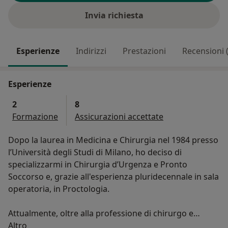
Invia richiesta
Esperienze
Indirizzi
Prestazioni
Recensioni 
Esperienze
2
8
Formazione
Assicurazioni accettate
Dopo la laurea in Medicina e Chirurgia nel 1984 presso
l’Università degli Studi di Milano, ho deciso di
specializzarmi in Chirurgia d’Urgenza e Pronto
Soccorso e, grazie all'esperienza pluridecennale in sala
operatoria, in Proctologia.
Attualmente, oltre alla professione di chirurgo e
Su di me
proctologo, esercito come medico di base a Lainate.
Altro