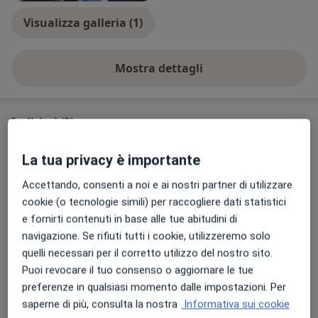
Visualizza galleria (1)
Mostra dettagli
sull'esperienza
Indirizzi (2)
Indirizzo 1
Indirizzo 2
La tua privacy è importante
Accettando, consenti a noi e ai nostri partner di utilizzare
cookie (o tecnologie simili) per raccogliere dati statistici
Amicomedico
e fornirti contenuti in base alle tue abitudini di
Via Lura 37,
Caronno Pertusella
21042
navigazione. Se rifiuti tutti i cookie, utilizzeremo solo
quelli necessari per il corretto utilizzo del nostro sito.
Puoi revocare il tuo consenso o aggiornare le tue
Vedi mappa
si apre in una nuova scheda
preferenze in qualsiasi momento dalle impostazioni. Per
saperne di più, consulta la nostra
Informativa sui cookie
Disponibilità