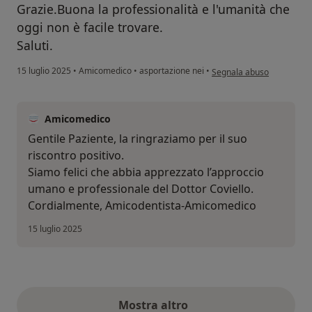
Grazie.Buona la professionalità e l'umanità che
oggi non è facile trovare.
Saluti.
secondo l'opinione dell'ute
15 luglio 2025
•
Amicomedico
•
asportazione nei
•
Segnala abuso
Amicomedico
Gentile Paziente, la ringraziamo per il suo
riscontro positivo.
Siamo felici che abbia apprezzato l’approccio
umano e professionale del Dottor Coviello.
Cordialmente, Amicodentista-Amicomedico
15 luglio 2025
Mostra altro