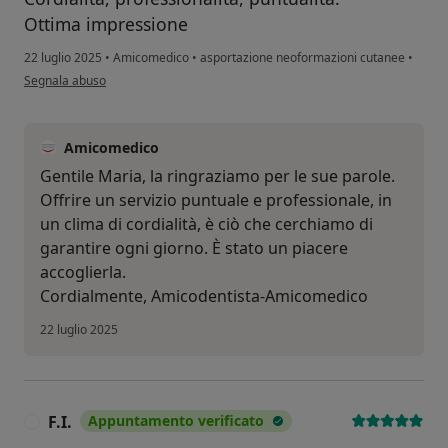
Ottima impressione
22 luglio 2025
•
Amicomedico
•
asportazione neoformazioni cutanee
•
secondo l'opinione dell'utente LUCCHINI MARIA
Segnala abuso
Amicomedico
Gentile Maria, la ringraziamo per le sue parole.
Offrire un servizio puntuale e professionale, in
un clima di cordialità, è ciò che cerchiamo di
garantire ogni giorno. È stato un piacere
accoglierla.
Cordialmente, Amicodentista-Amicomedico
22 luglio 2025
F.I.
Appuntamento verificato
F