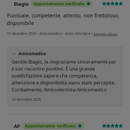
Biagio
Appuntamento verificato
B
Puntuale, competente, attento, non frettoloso,
disponibile
secondo l'opinione dell
10 dicembre 2025
•
Amicomedico
•
visita chirurgica
•
Segnala abuso
Amicomedico
Gentile Biagio, la ringraziamo sinceramente per
il suo riscontro positivo. È una grande
soddisfazione sapere che competenza,
attenzione e disponibilità siano state percepite.
Cordialmente, Amicodentista-Amicomedico
10 dicembre 2025
AP
Appuntamento verificato
A