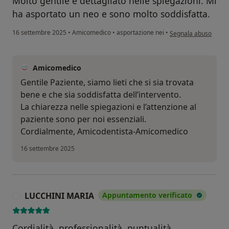
Molto gentile e dettagliato nelle spiegazioni. Mi
ha asportato un neo e sono molto soddisfatta.
secondo l'opinione del
16 settembre 2025
•
Amicomedico
•
asportazione nei
•
Segnala abuso
Amicomedico
Gentile Paziente, siamo lieti che si sia trovata
bene e che sia soddisfatta dell’intervento.
La chiarezza nelle spiegazioni e l’attenzione al
paziente sono per noi essenziali.
Cordialmente, Amicodentista-Amicomedico
16 settembre 2025
LUCCHINI MARIA
Appuntamento verificato
L
Cordialità, professionalità, puntualità.