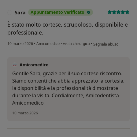
Sara
Appuntamento verificato
S
È stato molto cortese, scrupoloso, disponibile e
professionale.
secondo l'opinione dell'u
10 marzo 2026
•
Amicomedico
•
visita chirurgica
•
Segnala abuso
Amicomedico
Gentile Sara, grazie per il suo cortese riscontro.
Siamo contenti che abbia apprezzato la cortesia,
la disponibilità e la professionalità dimostrate
durante la visita. Cordialmente, Amicodentista-
Amicomedico
10 marzo 2026