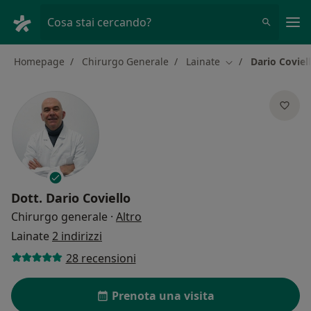
Men
Cosa stai cercando?
Homepage
Chirurgo Generale
Lainate
Dario Coviel
Cambia città
Dott.
Dario Coviello
sulle specializzazioni
Chirurgo generale
·
Altro
Lainate
2 indirizzi
28 recensioni
Prenota una visita