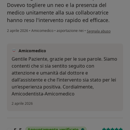
Dovevo togliere un neo e la presenza del
medico unitamente alla sua collaboratrice
hanno reso l'intervento rapido ed efficace.
secondo l'opinione dell'ut
2 aprile 2026
•
Amicomedico
•
asportazione nei
•
Segnala abuso
Amicomedico
Gentile Paziente, grazie per le sue parole. Siamo
contenti che si sia sentito seguito con
attenzione e umanità dal dottore e
dall'assistente e che l’intervento sia stato per lei
un’esperienza positiva. Cordialmente,
Amicodentista-Amicomedico
2 aprile 2026
Appuntamento verificato
S