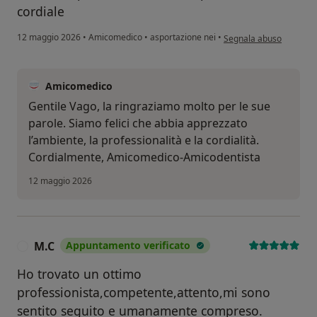
cordiale
secondo l'opinione dell
12 maggio 2026
•
Amicomedico
•
asportazione nei
•
Segnala abuso
Amicomedico
Gentile Vago, la ringraziamo molto per le sue
parole. Siamo felici che abbia apprezzato
l’ambiente, la professionalità e la cordialità.
Cordialmente, Amicomedico-Amicodentista
12 maggio 2026
M.C
Appuntamento verificato
M
Ho trovato un ottimo
professionista,competente,attento,mi sono
sentito seguito e umanamente compreso.