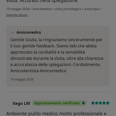
visita. Accurato nella spiegazione
19 maggio 2026
•
Amicomedico
•
visita proctologica + anoscopia
•
secondo l'opinione dell'utente Giulia De Carlo
Segnala abuso
Amicomedico
Gentile Giulia, la ringraziamo sinceramente per
il suo gentile feedback. Siamo lieti che abbia
apprezzato la cordialità e la sensibilità
dimostrate durante la visita, oltre alla chiarezza
e accuratezza delle spiegazioni. Cordialmente,
Amicodentista-Amicomedico
19 maggio 2026
Vago LM
Appuntamento verificato
V
Ambiente pulito medico molto professionale e