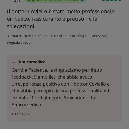
S. F.
Il dottor Coviello è stato molto professionale,
empatico, rassicurante e preciso nelle
spiegazioni
31 marzo 2026
•
Amicomedico
•
visita proctologica + anoscopia
•
secondo l'opinione dell'utente S. F.
Segnala abuso
Amicomedico
Gentile Paziente, la ringraziamo per il suo
feedback. Siamo lieti che abbia avuto
un’esperienza positiva con il dottor Coviello e
che abbia percepito la sua professionalità ed
empatia. Cordialmente, Amicodentista-
Amicomedico
1 aprile 2026