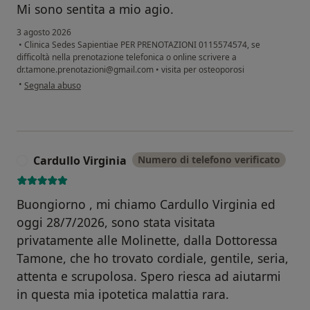
Mi sono sentita a mio agio.
3 agosto 2026
•
Clinica Sedes Sapientiae PER PRENOTAZIONI 0115574574, se
difficoltà nella prenotazione telefonica o online scrivere a
dr.tamone.prenotazioni@gmail.com
•
visita per osteoporosi
secondo l'opinione dell'utente S.m.
•
Segnala abuso
Cardullo Virginia
Numero di telefono verificato
C
Buongiorno , mi chiamo Cardullo Virginia ed
oggi 28/7/2026, sono stata visitata
privatamente alle Molinette, dalla Dottoressa
Tamone, che ho trovato cordiale, gentile, seria,
attenta e scrupolosa. Spero riesca ad aiutarmi
in questa mia ipotetica malattia rara.