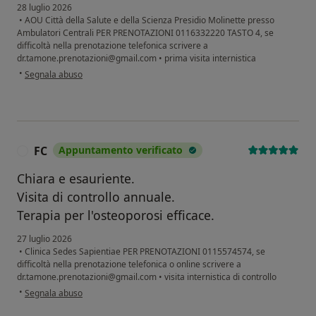
28 luglio 2026
•
AOU Città della Salute e della Scienza Presidio Molinette presso
Ambulatori Centrali PER PRENOTAZIONI 0116332220 TASTO 4, se
difficoltà nella prenotazione telefonica scrivere a
dr.tamone.prenotazioni@gmail.com
•
prima visita internistica
secondo l'opinione dell'utente Cardullo Virginia
•
Segnala abuso
FC
Appuntamento verificato
F
Chiara e esauriente.
Visita di controllo annuale.
Terapia per l'osteoporosi efficace.
27 luglio 2026
•
Clinica Sedes Sapientiae PER PRENOTAZIONI 0115574574, se
difficoltà nella prenotazione telefonica o online scrivere a
dr.tamone.prenotazioni@gmail.com
•
visita internistica di controllo
secondo l'opinione dell'utente FC
•
Segnala abuso