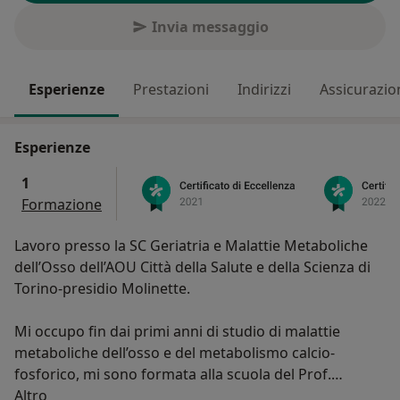
Invia messaggio
Esperienze
Prestazioni
Indirizzi
Assicurazio
Esperienze
1
Formazione
Lavoro presso la SC Geriatria e Malattie Metaboliche
dell’Osso dell’AOU Città della Salute e della Scienza di
Torino-presidio Molinette.
Mi occupo fin dai primi anni di studio di malattie
metaboliche dell’osso e del metabolismo calcio-
fosforico, mi sono formata alla scuola del Prof.
Su di me
Giancarlo Isaia. In ambulatorio mi occupo in
Altro