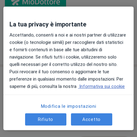
Mi sono laureata presso l’Università degli Studi di
Torino in Medicina e Chirurgia nel 2003 con voto 110 e
lode/110, dignità di stampa e menzione d’onore e
specializzata in Medicina Interna nel 2009 con voto 70
La tua privacy è importante
e lode/70 e dignità di stampa.
Visualizza galleria (1)
Accettando, consenti a noi e ai nostri partner di utilizzare
cookie (o tecnologie simili) per raccogliere dati statistici
e fornirti contenuti in base alle tue abitudini di
Mostra dettagli
sull'esperienza
navigazione. Se rifiuti tutti i cookie, utilizzeremo solo
quelli necessari per il corretto utilizzo del nostro sito.
Puoi revocare il tuo consenso o aggiornare le tue
Prestazioni e prezzi
preferenze in qualsiasi momento dalle impostazioni. Per
saperne di più, consulta la nostra
Informativa sui cookie
Prima visita internistica
Prenota una visita
Da 160 €
Dettagli
Modifica le impostazioni
Visita internistica
Prenota una visita
Rifiuto
Accetto
Da 160 €
Dettagli