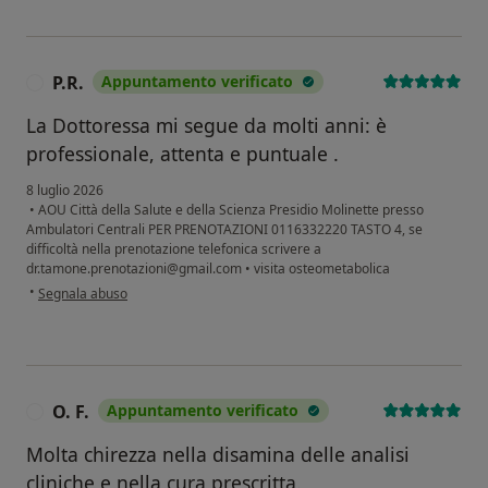
P.R.
Appuntamento verificato
P
La Dottoressa mi segue da molti anni: è
professionale, attenta e puntuale .
8 luglio 2026
•
AOU Città della Salute e della Scienza Presidio Molinette presso
Ambulatori Centrali PER PRENOTAZIONI 0116332220 TASTO 4, se
difficoltà nella prenotazione telefonica scrivere a
dr.tamone.prenotazioni@gmail.com
•
visita osteometabolica
secondo l'opinione dell'utente P.R.
•
Segnala abuso
O. F.
Appuntamento verificato
O
Molta chirezza nella disamina delle analisi
cliniche e nella cura prescritta.