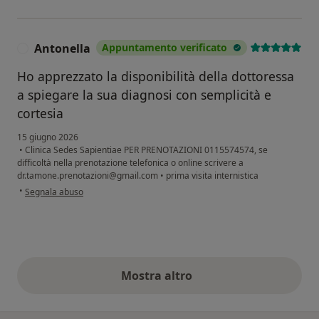
Antonella
Appuntamento verificato
A
Ho apprezzato la disponibilità della dottoressa
a spiegare la sua diagnosi con semplicità e
cortesia
15 giugno 2026
•
Clinica Sedes Sapientiae PER PRENOTAZIONI 0115574574, se
difficoltà nella prenotazione telefonica o online scrivere a
dr.tamone.prenotazioni@gmail.com
•
prima visita internistica
secondo l'opinione dell'utente Antonella
•
Segnala abuso
Mostra altro
opinioni di cui sopra