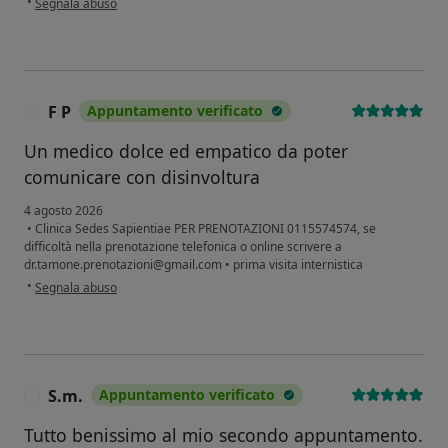
•
Segnala abuso
F P
Appuntamento verificato
F
Un medico dolce ed empatico da poter
comunicare con disinvoltura
4 agosto 2026
•
Clinica Sedes Sapientiae PER PRENOTAZIONI 0115574574, se
difficoltà nella prenotazione telefonica o online scrivere a
dr.tamone.prenotazioni@gmail.com
•
prima visita internistica
secondo l'opinione dell'utente F P
•
Segnala abuso
S.m.
Appuntamento verificato
S
Tutto benissimo al mio secondo appuntamento.