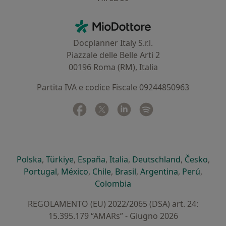
Contatti
MioDottore - Homepage
Docplanner Italy S.r.l.
Piazzale delle Belle Arti 2
00196 Roma (RM), Italia
Partita IVA e codice Fiscale 09244850963
Facebook
si apre in una nuova scheda
Twitter
si apre in una nuova scheda
Linkedin
si apre in una nuova sc
Spotify
si apre in una nuo
si apre in una nuova scheda
si apre in una nuova scheda
si apre in una nuova scheda
si apre in una nuova sche
si apre in 
si a
Polska
,
Türkiye
,
España
,
Italia
,
Deutschland
,
Česko
,
si apre in una nuova scheda
si apre in una nuova scheda
si apre in una nuova scheda
si apre in una nuova s
si apre in u
si apr
Portugal
,
México
,
Chile
,
Brasil
,
Argentina
,
Perú
,
si apre in una nuova sch
Colombia
REGOLAMENTO (EU) 2022/2065 (DSA) art. 24:
15.395.179 “AMARs” - Giugno 2026