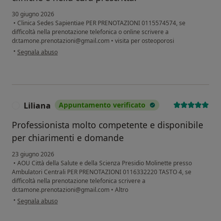
30 giugno 2026
•
Clinica Sedes Sapientiae PER PRENOTAZIONI 0115574574, se
difficoltà nella prenotazione telefonica o online scrivere a
dr.tamone.prenotazioni@gmail.com
•
visita per osteoporosi
secondo l'opinione dell'utente O. F.
•
Segnala abuso
Liliana
Appuntamento verificato
L
Professionista molto competente e disponibile
per chiarimenti e domande
23 giugno 2026
•
AOU Città della Salute e della Scienza Presidio Molinette presso
Ambulatori Centrali PER PRENOTAZIONI 0116332220 TASTO 4, se
difficoltà nella prenotazione telefonica scrivere a
dr.tamone.prenotazioni@gmail.com
•
Altro
secondo l'opinione dell'utente Liliana
•
Segnala abuso