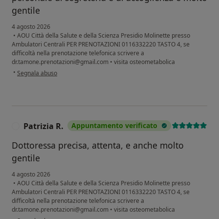
gentile
4 agosto 2026
•
AOU Città della Salute e della Scienza Presidio Molinette presso
Ambulatori Centrali PER PRENOTAZIONI 0116332220 TASTO 4, se
difficoltà nella prenotazione telefonica scrivere a
dr.tamone.prenotazioni@gmail.com
•
visita osteometabolica
secondo l'opinione dell'utente M.D.B.
•
Segnala abuso
Patrizia R.
Appuntamento verificato
P
Dottoressa precisa, attenta, e anche molto
gentile
4 agosto 2026
•
AOU Città della Salute e della Scienza Presidio Molinette presso
Ambulatori Centrali PER PRENOTAZIONI 0116332220 TASTO 4, se
difficoltà nella prenotazione telefonica scrivere a
dr.tamone.prenotazioni@gmail.com
•
visita osteometabolica
secondo l'opinione dell'utente Patrizia R.