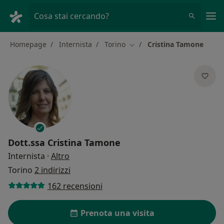
Men
Cosa stai cercando?
Homepage
Internista
Torino
Cristina Tamone
Cambia città
Dott.ssa
Cristina Tamone
sulle specializzazioni
Internista
·
Altro
Torino
2 indirizzi
162 recensioni
Prenota una visita