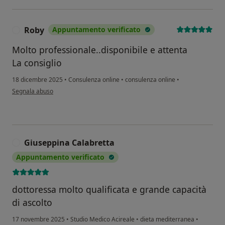
Roby
Appuntamento verificato
R
Molto professionale..disponibile e attenta
La consiglio
18 dicembre 2025
•
Consulenza online
•
consulenza online
•
secondo l'opinione dell'utente Roby
Segnala abuso
Giuseppina Calabretta
G
Appuntamento verificato
dottoressa molto qualificata e grande capacità
di ascolto
17 novembre 2025
•
Studio Medico Acireale
•
dieta mediterranea
•