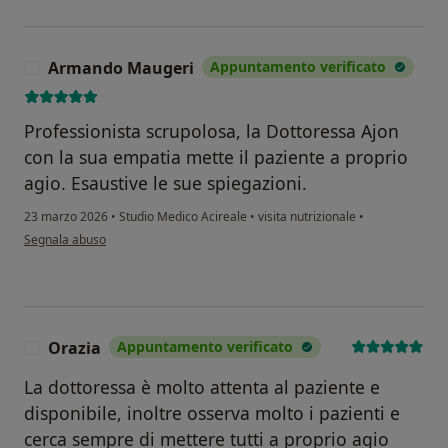
Armando Maugeri
Appuntamento verificato
A
Professionista scrupolosa, la Dottoressa Ajon
con la sua empatia mette il paziente a proprio
agio. Esaustive le sue spiegazioni.
23 marzo 2026
•
Studio Medico Acireale
•
visita nutrizionale
•
secondo l'opinione dell'utente Armando Maugeri
Segnala abuso
Orazia
Appuntamento verificato
O
La dottoressa è molto attenta al paziente e
disponibile, inoltre osserva molto i pazienti e
cerca sempre di mettere tutti a proprio agio