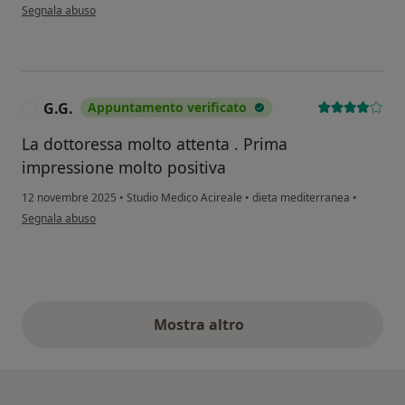
secondo l'opinione dell'utente Giuseppina Calabretta
Segnala abuso
G.G.
Appuntamento verificato
G
La dottoressa molto attenta . Prima
impressione molto positiva
12 novembre 2025
•
Studio Medico Acireale
•
dieta mediterranea
•
secondo l'opinione dell'utente G.G.
Segnala abuso
Mostra altro
opinioni di cui sopra