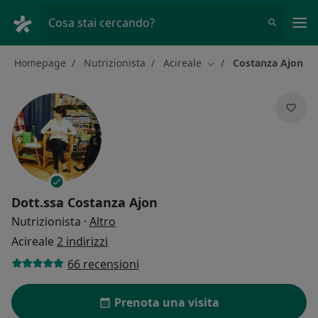
Men
Cosa stai cercando?
Homepage
Nutrizionista
Acireale
Costanza Ajon
Cambia città
Dott.ssa
Costanza Ajon
sulle specializzazioni
Nutrizionista
·
Altro
Acireale
2 indirizzi
66 recensioni
Prenota una visita