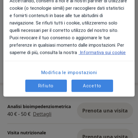
Accettando, consenti a noi e ai nostri partner di utilizzare
cookie (o tecnologie simili) per raccogliere dati statistici
e fornirti contenuti in base alle tue abitudini di
Visualizza galleria (1)
navigazione. Se rifiuti tutti i cookie, utilizzeremo solo
quelli necessari per il corretto utilizzo del nostro sito.
Puoi revocare il tuo consenso o aggiornare le tue
Pagamento online accettato
preferenze in qualsiasi momento dalle impostazioni. Per
Risparmia tempo prima della visita.
saperne di più, consulta la nostra
Informativa sui cookie
Mostra dettagli
Modifica le impostazioni
sull'esperienza
Rifiuto
Accetto
Prestazioni e prezzi
Analisi bioimpedenziometrica
Prenota una visita
40 € - 50 €
Dettagli
Visita nutrizionale
Prenota una visita