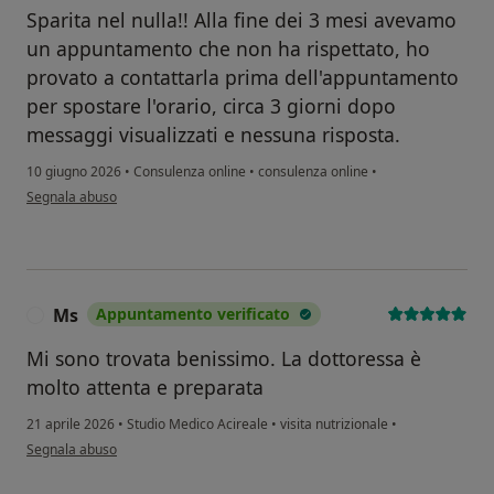
Sparita nel nulla!! Alla fine dei 3 mesi avevamo
un appuntamento che non ha rispettato, ho
provato a contattarla prima dell'appuntamento
per spostare l'orario, circa 3 giorni dopo
messaggi visualizzati e nessuna risposta.
10 giugno 2026
•
Consulenza online
•
consulenza online
•
secondo l'opinione dell'utente Inga Maria
Segnala abuso
Ms
Appuntamento verificato
M
Mi sono trovata benissimo. La dottoressa è
molto attenta e preparata
21 aprile 2026
•
Studio Medico Acireale
•
visita nutrizionale
•
secondo l'opinione dell'utente Ms
Segnala abuso