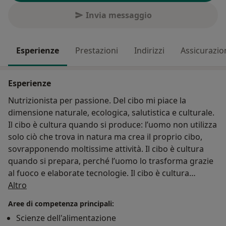
Invia messaggio
Esperienze
Prestazioni
Indirizzi
Assicurazio
Esperienze
Nutrizionista per passione. Del cibo mi piace la
dimensione naturale, ecologica, salutistica e culturale.
Il cibo è cultura quando si produce: l’uomo non utilizza
solo ciò che trova in natura ma crea il proprio cibo,
sovrapponendo moltissime attività. Il cibo è cultura
quando si prepara, perché l’uomo lo trasforma grazie
al fuoco e elaborate tecnologie. Il cibo è cultura
Su di me
quando si consuma, perché l’uomo, pur potendo
Altro
mangiare tutto, sceglie il proprio cibo, con criteri legati
Aree di competenza principali:
sia alle dimensioni economica e nutrizionale del gesto,
Scienze dell'alimentazione
sia a valori simbolici di cui il cibo stesso è investito. Il