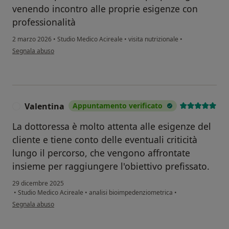
venendo incontro alle proprie esigenze con
professionalità
2 marzo 2026
•
Studio Medico Acireale
•
visita nutrizionale
•
secondo l'opinione dell'utente Orazia
Segnala abuso
Valentina
Appuntamento verificato
V
La dottoressa è molto attenta alle esigenze del
cliente e tiene conto delle eventuali criticità
lungo il percorso, che vengono affrontate
insieme per raggiungere l'obiettivo prefissato.
29 dicembre 2025
•
Studio Medico Acireale
•
analisi bioimpedenziometrica
•
secondo l'opinione dell'utente Valentina
Segnala abuso