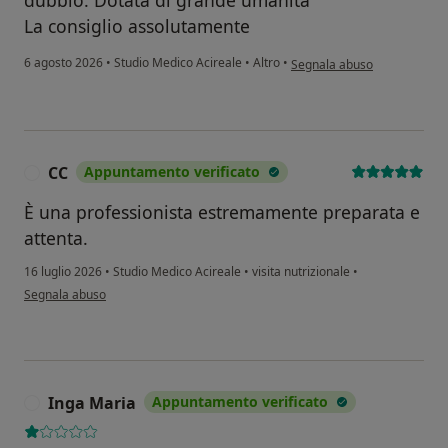
La consiglio assolutamente
secondo l'opinione dell'uten
6 agosto 2026
•
Studio Medico Acireale
•
Altro
•
Segnala abuso
CC
Appuntamento verificato
C
È una professionista estremamente preparata e
attenta.
16 luglio 2026
•
Studio Medico Acireale
•
visita nutrizionale
•
secondo l'opinione dell'utente CC
Segnala abuso
Inga Maria
Appuntamento verificato
I