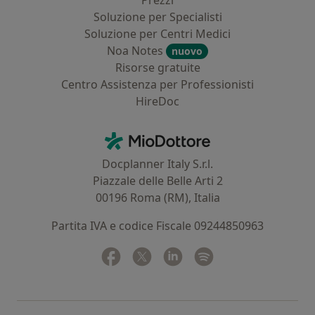
Prezzi
Soluzione per Specialisti
Soluzione per Centri Medici
Noa Notes
nuovo
Risorse gratuite
Centro Assistenza per Professionisti
HireDoc
Contatti
MioDottore - Homepage
Docplanner Italy S.r.l.
Piazzale delle Belle Arti 2
00196 Roma (RM), Italia
Partita IVA e codice Fiscale 09244850963
Facebook
si apre in una nuova scheda
Twitter
si apre in una nuova scheda
Linkedin
si apre in una nuova sc
Spotify
si apre in una nuo