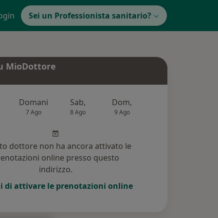
ogin
Sei un Professionista sanitario?
u MioDottore
Domani
Sab,
Dom,
Lun,
Mar
7 Ago
8 Ago
9 Ago
10 Ago
11 Ag
o dottore non ha ancora attivato le
enotazioni online presso questo
indirizzo.
i di attivare le prenotazioni online