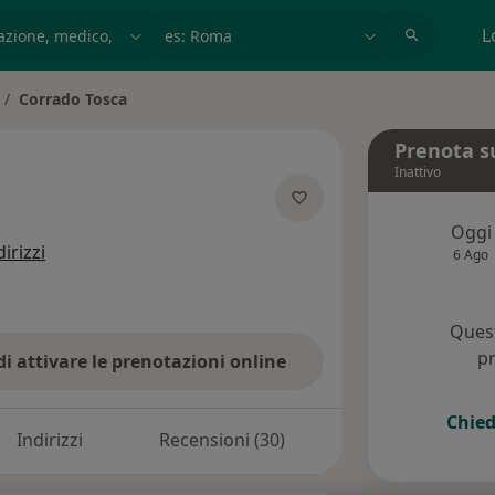
azione, medico, struttura
es: Roma
L
Corrado Tosca
mbia città
Prenota s
Inattivo
pecializzazioni
Oggi
dirizzi
6 Ago
Quest
pr
di attivare le prenotazioni online
Chied
Indirizzi
Recensioni (30)