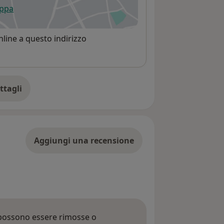
appa
 apre in una nuova scheda
line a questo indirizzo
ttagli
ll'indirizzo
Aggiungi una recensione
 possono essere rimosse o