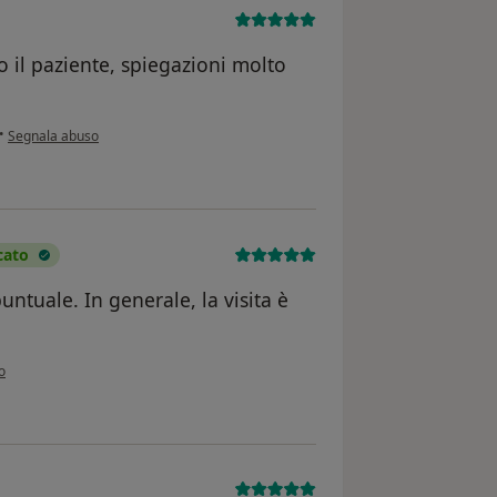
 il paziente, spiegazioni molto
secondo l'opinione dell'utente PC
•
Segnala abuso
cato
untuale. In generale, la visita è
ione dell'utente Patrizia Di Palo
o