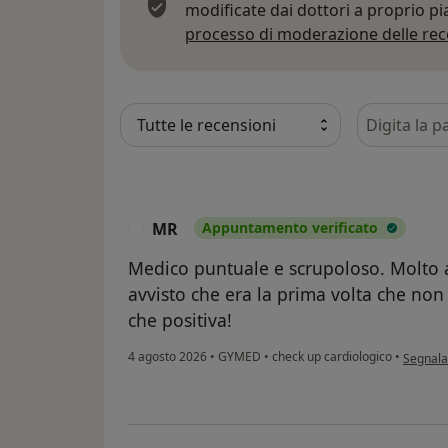
modificate dai dottori a proprio p
processo di moderazione delle rec
Cerca nelle
MR
Appuntamento verificato
M
Medico puntuale e scrupoloso. Molto at
avvisto che era la prima volta che non
che positiva!
secondo 
4 agosto 2026
•
GYMED
•
check up cardiologico
•
Segnala