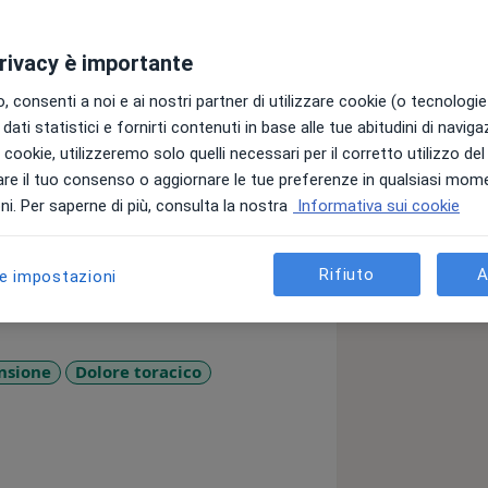
privacy è importante
a, effettuo visite cardiologiche con
cessivi Controlli cardiologici.
 consenti a noi e ai nostri partner di utilizzare cookie (o tecnologie 
dati statistici e fornirti contenuti in base alle tue abitudini di navig
i i cookie, utilizzeremo solo quelli necessari per il corretto utilizzo de
atologie come insufficienza cardiaca,
re il tuo consenso o aggiornare le tue preferenze in qualsiasi mom
i. Per saperne di più, consulta la nostra
Informativa sui cookie
Rifiuto
A
le impostazioni
nsione
Dolore toracico
s