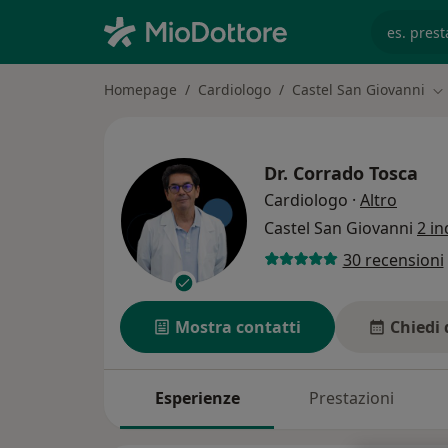
es. prest
Homepage
Cardiologo
Castel San Giovanni
Ca
Dr.
Corrado Tosca
sulle s
Cardiologo
·
Altro
Castel San Giovanni
2 in
30 recensioni
Mostra contatti
Chiedi 
Esperienze
Prestazioni