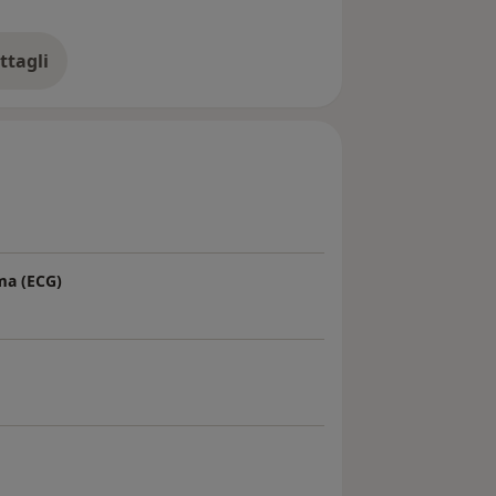
ttagli
ll'esperienza
ma (ECG)