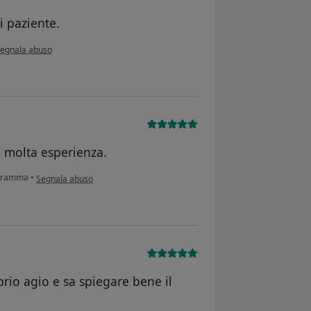
i paziente.
econdo l'opinione dell'utente LS
egnala abuso
 molta esperienza.
secondo l'opinione dell'utente MP
ogramma
•
Segnala abuso
rio agio e sa spiegare bene il