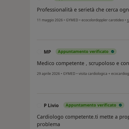
Professionalità e serietà che cerca ogn
s
11 maggio 2026
•
GYMED
•
ecocolordoppler carotideo
•
S
MP
Appuntamento verificato
M
Medico competente , scrupoloso e con
29 aprile 2026
•
GYMED
•
visita cardiologica + ecocardi
P Livio
Appuntamento verificato
P
Cardiologo competente.ti mette a prop
problema