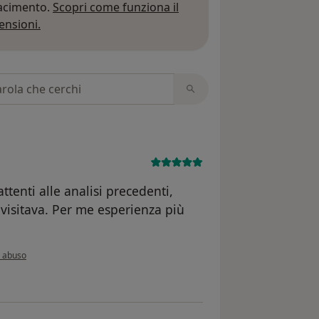
iacimento.
Scopri come funziona il
Per saperne di più sulle opinioni
ensioni.
 recensioni
tenti alle analisi precedenti,
 visitava. Per me esperienza più
l'opinione dell'utente MR
 abuso