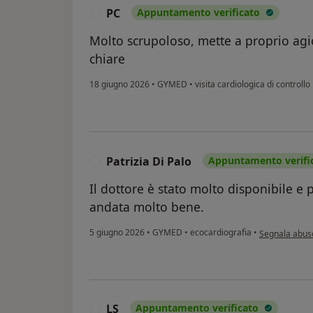
PC
Appuntamento verificato
P
Molto scrupoloso, mette a proprio agio
chiare
18 giugno 2026
•
GYMED
•
visita cardiologica di controllo
Patrizia Di Palo
Appuntamento verifi
P
Il dottore è stato molto disponibile e p
andata molto bene.
secondo l'opin
5 giugno 2026
•
GYMED
•
ecocardiografia
•
Segnala abus
LS
Appuntamento verificato
L