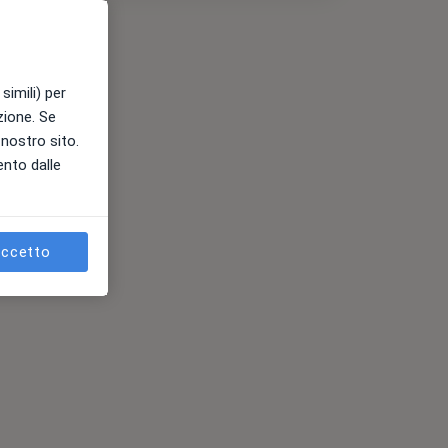
simili) per
azione. Se
l nostro sito.
ento dalle
ccetto