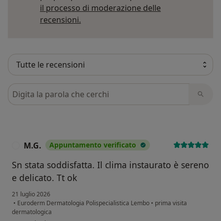
il processo di moderazione delle
Per saperne di più sulle opinioni
recensioni.
Cerca nelle recensioni
M.G.
Appuntamento verificato
M
Sn stata soddisfatta. Il clima instaurato è sereno
e delicato. Tt ok
21 luglio 2026
•
Euroderm Dermatologia Polispecialistica Lembo
•
prima visita
dermatologica
secondo l'opinione dell'utente M.G.