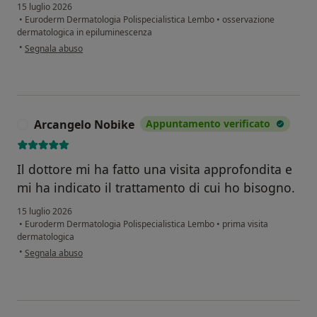
15 luglio 2026
•
Euroderm Dermatologia Polispecialistica Lembo
•
osservazione
dermatologica in epiluminescenza
secondo l'opinione dell'utente Maria N.
•
Segnala abuso
Arcangelo Nobike
Appuntamento verificato
A
Il dottore mi ha fatto una visita approfondita e
mi ha indicato il trattamento di cui ho bisogno.
15 luglio 2026
•
Euroderm Dermatologia Polispecialistica Lembo
•
prima visita
dermatologica
secondo l'opinione dell'utente Arcangelo Nobike
•
Segnala abuso