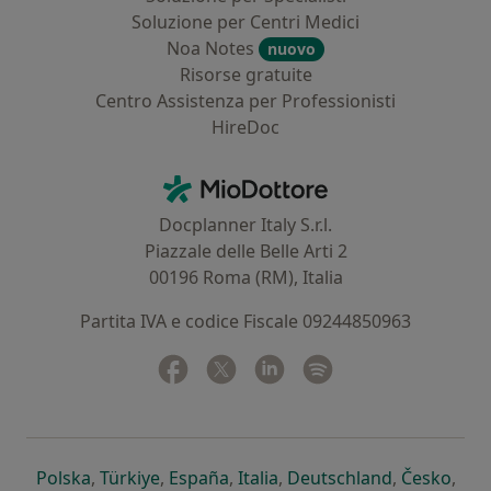
Soluzione per Centri Medici
Noa Notes
nuovo
Risorse gratuite
Centro Assistenza per Professionisti
HireDoc
Contatti
MioDottore - Homepage
Docplanner Italy S.r.l.
Piazzale delle Belle Arti 2
00196 Roma (RM), Italia
Partita IVA e codice Fiscale 09244850963
Facebook
si apre in una nuova scheda
Twitter
si apre in una nuova scheda
Linkedin
si apre in una nuova sc
Spotify
si apre in una nuo
si apre in una nuova scheda
si apre in una nuova scheda
si apre in una nuova scheda
si apre in una nuova sche
si apre in 
si a
Polska
,
Türkiye
,
España
,
Italia
,
Deutschland
,
Česko
,