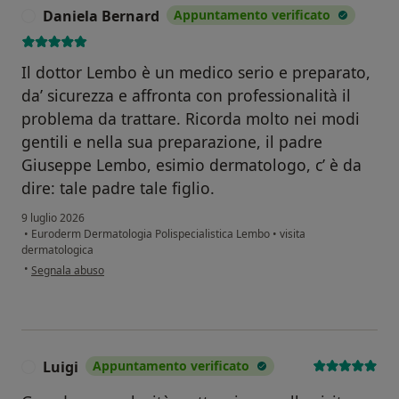
Daniela Bernard
Appuntamento verificato
D
Il dottor Lembo è un medico serio e preparato,
da’ sicurezza e affronta con professionalità il
problema da trattare. Ricorda molto nei modi
gentili e nella sua preparazione, il padre
Giuseppe Lembo, esimio dermatologo, c’ è da
dire: tale padre tale figlio.
9 luglio 2026
•
Euroderm Dermatologia Polispecialistica Lembo
•
visita
dermatologica
secondo l'opinione dell'utente Daniela Bernard
•
Segnala abuso
Luigi
Appuntamento verificato
L