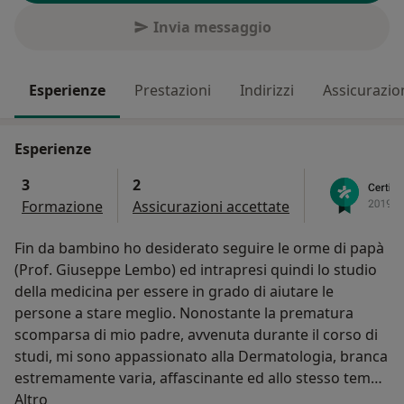
Invia messaggio
Esperienze
Prestazioni
Indirizzi
Assicurazio
Esperienze
3
2
Formazione
Assicurazioni accettate
Fin da bambino ho desiderato seguire le orme di papà
(Prof. Giuseppe Lembo) ed intrapresi quindi lo studio
della medicina per essere in grado di aiutare le
persone a stare meglio. Nonostante la prematura
scomparsa di mio padre, avvenuta durante il corso di
studi, mi sono appassionato alla Dermatologia, branca
estremamente varia, affascinante ed allo stesso tempo
Su di me
difficile. Ho studiato tale branca presso la clinica
Altro