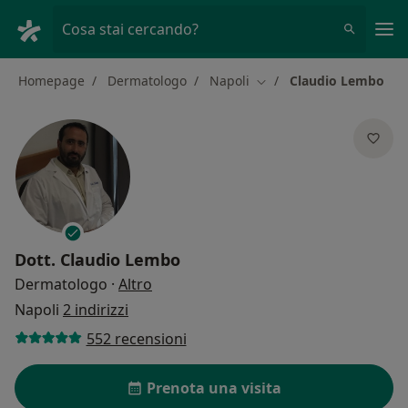
Men
Cosa stai cercando?
Homepage
Dermatologo
Napoli
Claudio Lembo
Cambia città
Dott.
Claudio Lembo
sulle specializzazioni
Dermatologo
·
Altro
Napoli
2 indirizzi
552 recensioni
Prenota una visita