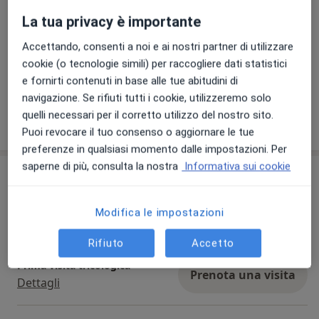
incarnita.
Sono contento del mio lavoro e mi sento appagato nel
La tua privacy è importante
vedere migliorare le condizioni cliniche dei miei
Accettando, consenti a noi e ai nostri partner di utilizzare
pazienti.
cookie (o tecnologie simili) per raccogliere dati statistici
Visualizza galleria (1)
e fornirti contenuti in base alle tue abitudini di
navigazione. Se rifiuti tutti i cookie, utilizzeremo solo
quelli necessari per il corretto utilizzo del nostro sito.
Mostra dettagli
sull'esperienza
Puoi revocare il tuo consenso o aggiornare le tue
preferenze in qualsiasi momento dalle impostazioni. Per
saperne di più, consulta la nostra
Informativa sui cookie
Prestazioni e prezzi
Visita tricologica
Modifica le impostazioni
Prenota una visita
Dettagli
Rifiuto
Accetto
Prima visita tricologica
Prenota una visita
Dettagli