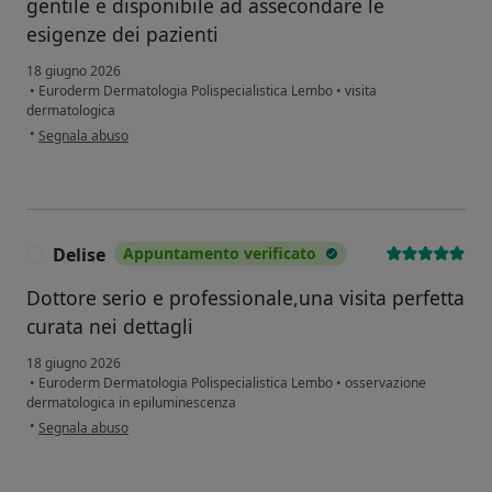
gentile e disponibile ad assecondare le
esigenze dei pazienti
18 giugno 2026
•
Euroderm Dermatologia Polispecialistica Lembo
•
visita
dermatologica
secondo l'opinione dell'utente Pina
•
Segnala abuso
Delise
Appuntamento verificato
D
Dottore serio e professionale,una visita perfetta
curata nei dettagli
18 giugno 2026
•
Euroderm Dermatologia Polispecialistica Lembo
•
osservazione
dermatologica in epiluminescenza
secondo l'opinione dell'utente Delise
•
Segnala abuso