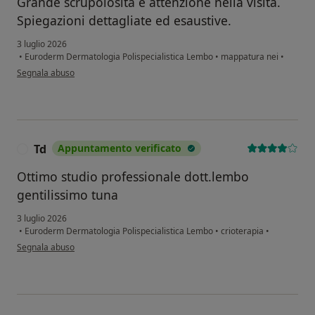
Grande scrupolosità e attenzione nella visita.
Spiegazioni dettagliate ed esaustive.
3 luglio 2026
•
Euroderm Dermatologia Polispecialistica Lembo
•
mappatura nei
•
secondo l'opinione dell'utente Luigi
Segnala abuso
Td
Appuntamento verificato
T
Ottimo studio professionale dott.lembo
gentilissimo tuna
3 luglio 2026
•
Euroderm Dermatologia Polispecialistica Lembo
•
crioterapia
•
secondo l'opinione dell'utente Td
Segnala abuso