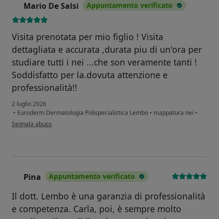
Mario De Salsi
Appuntamento verificato
M
Visita prenotata per mio figlio ! Visita
dettagliata e accurata ,durata piu di un'ora per
studiare tutti i nei ...che son veramente tanti !
Soddisfatto per la.dovuta attenzione e
professionalità!!
2 luglio 2026
•
Euroderm Dermatologia Polispecialistica Lembo
•
mappatura nei
•
secondo l'opinione dell'utente Mario De Salsi
Segnala abuso
Pina
Appuntamento verificato
P
Il dott. Lembo è una garanzia di professionalità
e competenza. Carla, poi, è sempre molto