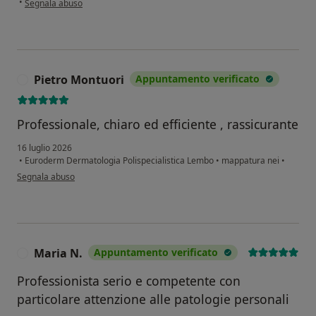
•
Segnala abuso
Pietro Montuori
Appuntamento verificato
P
Professionale, chiaro ed efficiente , rassicurante
16 luglio 2026
•
Euroderm Dermatologia Polispecialistica Lembo
•
mappatura nei
•
secondo l'opinione dell'utente Pietro Montuori
Segnala abuso
Maria N.
Appuntamento verificato
M
Professionista serio e competente con
particolare attenzione alle patologie personali