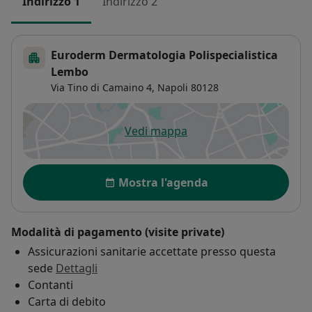
Indirizzo 1
Indirizzo 2
Euroderm Dermatologia Polispecialistica
Lembo
Via Tino di Camaino 4,
Napoli
80128
Vedi mappa
si apre in una nuova scheda
Disponibilità
Mostra l'agenda
Modalità di pagamento (visite private)
Assicurazioni sanitarie accettate presso questa
sede
Dettagli
Contanti
Carta di debito